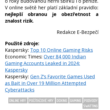
o roky budovanou herní sbírku i o peníze.
V online světě her platí základní pravidlo:
nejlepší obranou je obezřetnost a
znalost rizik
.
Redakce E-Bezpečí
Použité zdroje:
Kaspersky:
Top 10 Online Gaming Risks
Economic Times:
Over 84 000 Indian
Gaming Accounts Leaked in 2024:
Kaspersky
Kaspersky:
Gen Z’s Favorite Games Used
as Bait in Over 19 Million Attempted
Cyberattacks
ONLINE HRY
POČÍTAČOVÉ HRY
DOXING
GAMING
PODVODY
SWATTING