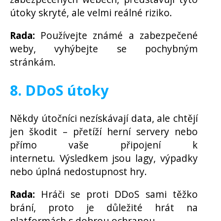
útoky skryté, ale velmi reálné riziko.
Rada:
Používejte známé a zabezpečené
weby, vyhýbejte se pochybným
stránkám.
8. DDoS útoky
Někdy útočníci nezískávají data, ale chtějí
jen škodit – přetíží herní servery nebo
přímo vaše připojení k
internetu. Výsledkem jsou lagy, výpadky
nebo úplná nedostupnost hry.
Rada:
Hráči se proti DDoS sami těžko
brání, proto je důležité hrát na
platformách s dobrou ochranou.