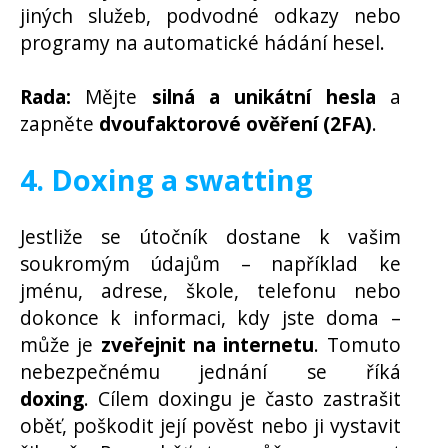
jiných služeb, podvodné odkazy nebo
programy na automatické hádání hesel.
Rada:
Mějte
silná a unikátní hesla
a
zapněte
dvoufaktorové ověření (2FA)
.
4. Doxing a swatting
Jestliže se útočník dostane k vašim
soukromým údajům – například ke
jménu, adrese, škole, telefonu nebo
dokonce k informaci, kdy jste doma –
může je
zveřejnit na internetu
. Tomuto
nebezpečnému jednání se říká
doxing
. Cílem doxingu je často zastrašit
oběť, poškodit její pověst nebo ji vystavit