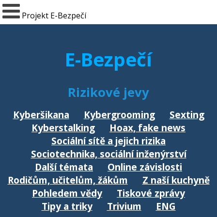
Projekt E-Bezpečí
E-Bezpečí
Rizikové jevy
Kyberšikana
Kybergrooming
Sexting
Kyberstalking
Hoax, fake news
Sociální sítě a jejich rizika
Sociotechnika, sociální inženýrství
Další témata
Online závislosti
Rodičům, učitelům, žákům
Z naší kuchyně
Pohledem vědy
Tiskové zprávy
Tipy a triky
Trivium
ENG