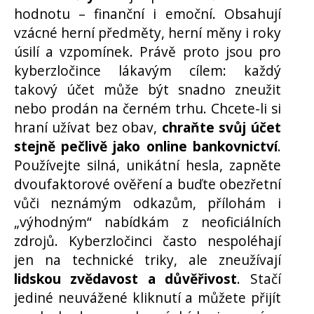
hodnotu – finanční i emoční. Obsahují
vzácné herní předměty, herní měny i roky
úsilí a vzpomínek. Právě proto jsou pro
kyberzločince lákavým cílem: každý
takový účet může být snadno zneužit
nebo prodán na černém trhu. Chcete-li si
hraní užívat bez obav,
chraňte svůj účet
stejně pečlivě jako online bankovnictví
.
Používejte silná, unikátní hesla, zapněte
dvoufaktorové ověření a buďte obezřetní
vůči neznámým odkazům, přílohám i
„výhodným“ nabídkám z neoficiálních
zdrojů. Kyberzločinci často nespoléhají
jen na technické triky, ale zneužívají
lidskou zvědavost a důvěřivost
. Stačí
jediné neuvážené kliknutí a můžete přijít