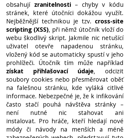
obsahují
zranitelnosti
– chyby v kódu
stránek, které útočníci dokážou využít.
Nejběžnější technikou je tzv.
cross-site
scripting (XSS)
, při němž útočník vloží do
webu škodlivý skript. Jakmile nic netušící
uživatel otevře napadenou stránku,
vložený kód se automaticky spustí v jeho
prohlížeči. Útočník tím může například
získat přihlašovací údaje
, odcizit
soubory cookies nebo přesměrovat oběť
na falešnou stránku, kde vyláká citlivé
informace. Nebezpečné je, že k infikování
často stačí pouhá návštěva stránky –
není nutné nic stahovat ani
instalovat. Pro hráče, kteří hledají nové
módy či návody na menších a méně
zabezpečených webech, představují tyto