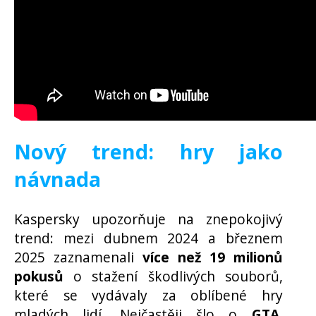
Nový trend: hry jako
návnada
Kaspersky upozorňuje na znepokojivý
trend: mezi dubnem 2024 a březnem
2025 zaznamenali
více než 19 milionů
pokusů
o stažení škodlivých souborů,
které se vydávaly za oblíbené hry
mladých lidí. Nejčastěji šlo o
GTA,