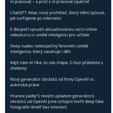
ní pracovat – a proč s ní pracovat opatrně
ChatGPT Atlas: nový prohlížeč, který mění způsob,
jak surfujeme po internetu
E-Bezpečí spouští aktualizovanou verzi online
videokurzu o umělé inteligenci pro učitele
Deep nudes: nebezpečný fenomén umělé
inteligence, který zasahuje i děti
Když nám AI říká, že nás chápe. O iluzi přátelství s
chatboty
Nový generátor obrázků od firmy OpenAI vs.
autorská práva
Hranice padly! S novým updatem generátorů
obrázků od OpenAI jsme schopni tvořit deep fake
fotografie téměř bez omezení