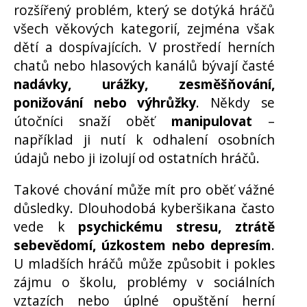
rozšířený problém, který se dotýká hráčů
všech věkových kategorií, zejména však
dětí a dospívajících. V prostředí herních
chatů nebo hlasových kanálů bývají časté
nadávky, urážky, zesměšňování,
ponižování nebo výhrůžky
. Někdy se
útočníci snaží oběť
manipulovat
–
například ji nutí k odhalení osobních
údajů nebo ji izolují od ostatních hráčů.
Takové chování může mít pro oběť vážné
důsledky. Dlouhodobá kyberšikana často
vede k
psychickému stresu, ztrátě
sebevědomí, úzkostem nebo depresím
.
U mladších hráčů může způsobit i pokles
zájmu o školu, problémy v sociálních
vztazích nebo úplné opuštění herní