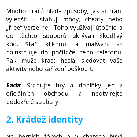
Mnoho hráčů hledá způsoby, jak si hraní
vylepšit – stahují módy, cheaty nebo
„free“ verze her. Toho využívají útočníci a
do těchto souborů ukrývají škodlivý
kód. Stačí kliknout a malware se
nainstaluje do počítače nebo telefonu.
Pak může krást hesla, sledovat vaše
aktivity nebo zařízení poškodit.
Rada:
Stahujte hry a doplňky jen z
oficiálních obchodů a neotvírejte
podezřelé soubory.
2. Krádež identity
Na herních fórech a v chatech bývá