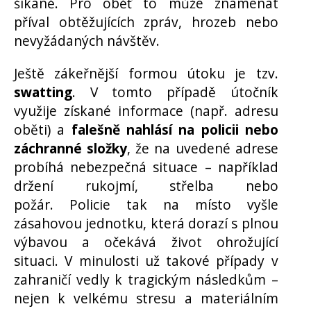
šikaně. Pro oběť to může znamenat
příval obtěžujících zpráv, hrozeb nebo
nevyžádaných návštěv.
Ještě zákeřnější formou útoku je tzv.
swatting
. V tomto případě útočník
využije získané informace (např. adresu
oběti) a
falešně nahlásí na policii nebo
záchranné složky
, že na uvedené adrese
probíhá nebezpečná situace – například
držení rukojmí, střelba nebo
požár. Policie tak na místo vyšle
zásahovou jednotku, která dorazí s plnou
výbavou a očekává život ohrožující
situaci. V minulosti už takové případy v
zahraničí vedly k tragickým následkům –
nejen k velkému stresu a materiálním