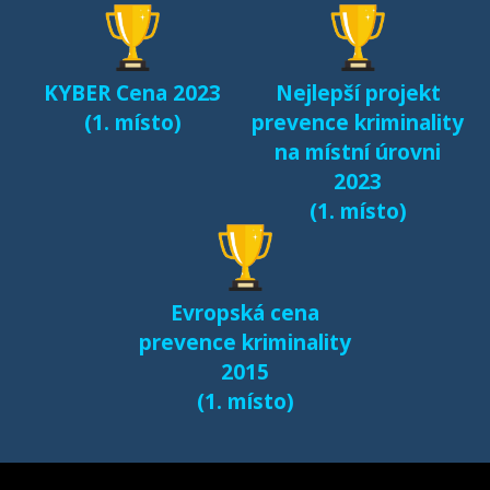
dětí v kyberprostoru
(2017)
KYBER Cena 2023
Nejlepší projekt
Fenomén Minecraft v
(1. místo)
prevence kriminality
českém prostředí
na místní úrovni
(2017)
2023
(1. místo)
Další výsledky jsou k
dispozici na naší
samostatné stránce
Evropská cena
e-bezpeci.cz/vyzkum
.
prevence kriminality
2015
(1. místo)