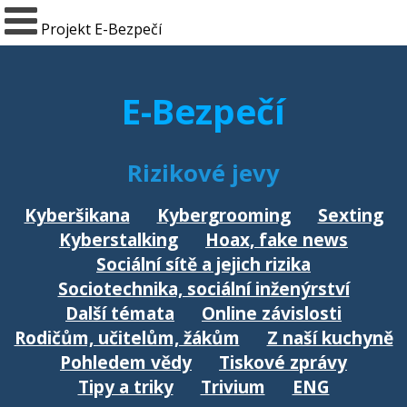
Projekt E-Bezpečí
E-Bezpečí
Rizikové jevy
Kyberšikana
Kybergrooming
Sexting
Kyberstalking
Hoax, fake news
Sociální sítě a jejich rizika
Sociotechnika, sociální inženýrství
Další témata
Online závislosti
Rodičům, učitelům, žákům
Z naší kuchyně
Pohledem vědy
Tiskové zprávy
Tipy a triky
Trivium
ENG