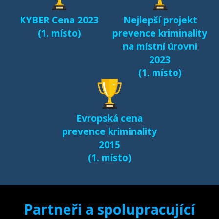
KYBER Cena 2023
Nejlepší projekt
Fenomén Minecraft v
(1. místo)
prevence kriminality
českém prostředí
na místní úrovni
(2017)
2023
(1. místo)
Další výsledky jsou k
dispozici na naší
samostatné stránce
Evropská cena
e-bezpeci.cz/vyzkum
.
prevence kriminality
2015
(1. místo)
Partneři a spolupracující