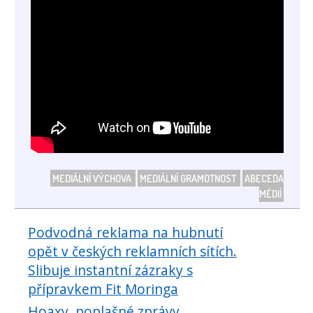
MEDIÁLNÍ VÝCHOVA
MEDIÁLNÍ GRAMOTNOST
ABECEDA
MÉDIÍ
Podvodná reklama na hubnutí
opět v českých reklamních sítích.
Slibuje instantní zázraky s
přípravkem Fit Moringa
Hoaxy, poplašné zprávy