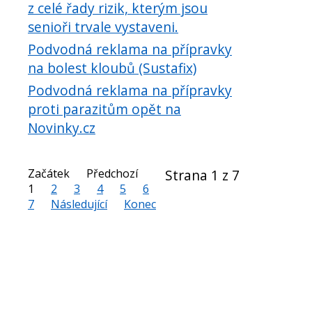
z celé řady rizik, kterým jsou
senioři trvale vystaveni.
Podvodná reklama na přípravky
na bolest kloubů (Sustafix)
Podvodná reklama na přípravky
proti parazitům opět na
Novinky.cz
Začátek
Předchozí
Strana 1 z 7
1
2
3
4
5
6
7
Následující
Konec