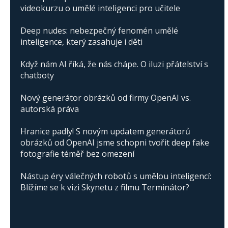
videokurzu o umělé inteligenci pro učitele
Deep nudes: nebezpečný fenomén umělé
inteligence, který zasahuje i děti
Když nám AI říká, že nás chápe. O iluzi přátelství s
chatboty
Nový generátor obrázků od firmy OpenAI vs.
autorská práva
Hranice padly! S novým updatem generátorů
obrázků od OpenAI jsme schopni tvořit deep fake
fotografie téměř bez omezení
Nástup éry válečných robotů s umělou inteligencí:
Blížíme se k vizi Skynetu z filmu Terminátor?