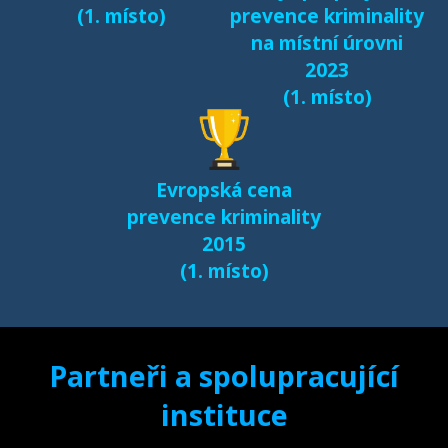
(1. místo)
prevence kriminality
na místní úrovni
2023
(1. místo)
Evropská cena
prevence kriminality
2015
(1. místo)
Partneři a spolupracující
instituce