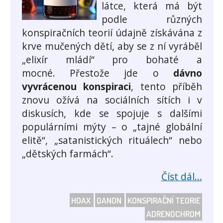
látce, která má být
podle různých
konspiračních teorií údajně získávána z
krve mučených dětí, aby se z ní vyráběl
„elixír mládí“ pro bohaté a
mocné. Přestože jde o
dávno
vyvrácenou konspiraci
, tento příběh
znovu ožívá na sociálních sítích i v
diskusích, kde se spojuje s dalšími
populárními mýty – o „tajné globální
elitě“, „satanistických rituálech“ nebo
„dětských farmách“.
Číst dál...
HOAX
QANON
KONSPIRAČNÍ TEORIE
ADRENOCHROM