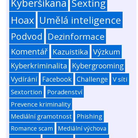
Kyberšikana
Sexting
Hoax
Umělá inteligence
Podvod
Dezinformace
Komentář
Kazuistika
Výzkum
Kyberkriminalita
Kybergrooming
Vydírání
Facebook
Challenge
V síti
Sextortion
Poradenství
Prevence kriminality
Mediální gramotnost
Phishing
Romance scam
Mediální výchova