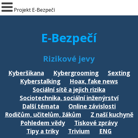
Projekt E-Bezpečí
E-Bezpečí
Rizikové jevy
Kyberšikana
Kybergrooming
Sexting
Kyberstalking
Hoax, fake news
Sociální sítě a jejich rizika
Sociotechnika, sociální inženýrství
Další témata
Online závislosti
Rodičům, učitelům, žákům
Z naší kuchyně
Pohledem vědy
Tiskové zprávy
Tipy a triky
Trivium
ENG