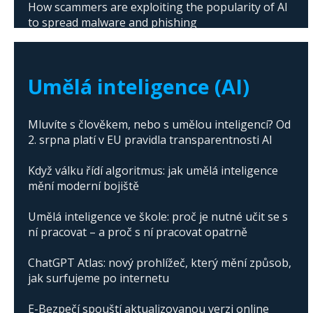
How scammers are exploiting the popularity of AI
to spread malware and phishing
The abuse of artificial intelligence in Donald
Trump's campaign
Umělá inteligence (AI)
Mluvíte s člověkem, nebo s umělou inteligencí? Od
2. srpna platí v EU pravidla transparentnosti AI
Když válku řídí algoritmus: jak umělá inteligence
mění moderní bojiště
Umělá inteligence ve škole: proč je nutné učit se s
ní pracovat – a proč s ní pracovat opatrně
ChatGPT Atlas: nový prohlížeč, který mění způsob,
jak surfujeme po internetu
E-Bezpečí spouští aktualizovanou verzi online