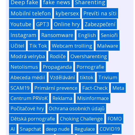
Deep fake
fake news
Sharenting
Mobilní telefon
kybersex
Prevíti na síti
Youtube
GPT3
Online hry
Zabezpečení
Instagram
Ransomware
English
Senioři
Učitel
Tik Tok
Webcam trolling
Malware
Modrá velryba
Rodiče
Oversharenting
Netolismus
Propaganda
Pornografie
Abeceda médií
Vzdělávání
tiktok
Trivium
SCAM19
Primární prevence
Fact-Check
Meta
Centrum PRVoK
Reklama
Misinformace
Počítačové hry
Ochrana osobních údajů
Dětská pornografie
Choking Challenge
FOMO
AI
Snapchat
deep nude
Regulace
COVID19