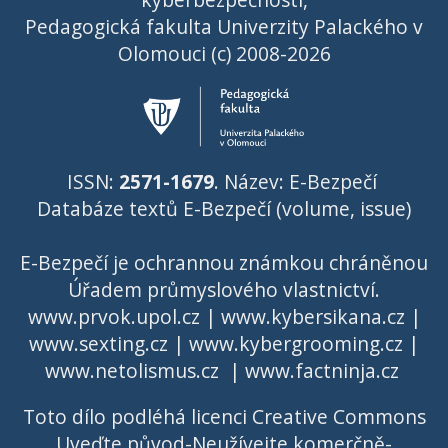
Pedagogická fakulta Univerzity Palackého v
Olomouci (c) 2008-2026
ISSN:
2571-1679
. Název: E-Bezpečí
Databáze textů E-Bezpečí (volume, issue)
E-Bezpečí je ochrannou známkou chráněnou
Úřadem průmyslového vlastnictví
.
www.prvok.upol.cz
|
www.kybersikana.cz
|
www.sexting.cz
|
www.kybergrooming.cz
|
www.netolismus.cz
|
www.factninja.cz
Toto dílo podléhá licenci
Creative Commons
Uveďte původ-Neužívejte komerčně-