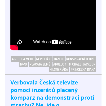
ABECEDA MÉDIÍ
REPTILIÁNI
QANON
KONSPIRAČNÍ TEORIE
NWO
PLACATÁ ZEMĚ
APOLLO 11
MICHAEL JACKSON
HILSNERIÁDA
PRINCEZNA DIANA
Verbovala Česká televize
pomocí inzerátů placený
komparz na demonstraci proti
strachu? Ne, jde o