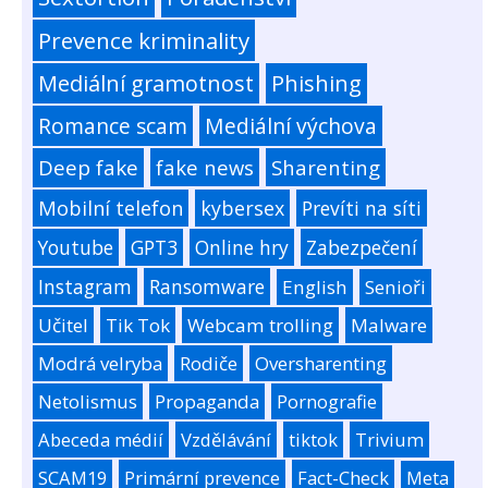
Prevence kriminality
Mediální gramotnost
Phishing
Romance scam
Mediální výchova
Deep fake
fake news
Sharenting
Mobilní telefon
kybersex
Prevíti na síti
Youtube
GPT3
Online hry
Zabezpečení
Instagram
Ransomware
English
Senioři
Učitel
Tik Tok
Webcam trolling
Malware
Modrá velryba
Rodiče
Oversharenting
Netolismus
Propaganda
Pornografie
Abeceda médií
Vzdělávání
tiktok
Trivium
SCAM19
Primární prevence
Fact-Check
Meta