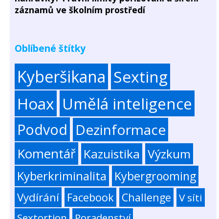
záznamů ve školním prostředí
Oblíbené štítky
Kyberšikana
Sexting
Hoax
Umělá inteligence
Podvod
Dezinformace
Komentář
Kazuistika
Výzkum
Kyberkriminalita
Kybergrooming
Vydírání
Facebook
Challenge
V síti
Sextortion
Poradenství