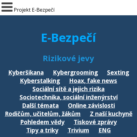
Projekt E-Bezpečí
E-Bezpečí
Rizikové jevy
Kyberšikana
Kybergrooming
Sexting
Kyberstalking
Hoax, fake news
Sociální sítě a jejich rizika
Sociotechnika, sociální inženýrství
Další témata
Online závislosti
Rodičům, učitelům, žákům
Z naší kuchyně
Pohledem vědy
Tiskové zprávy
Tipy a triky
Trivium
ENG