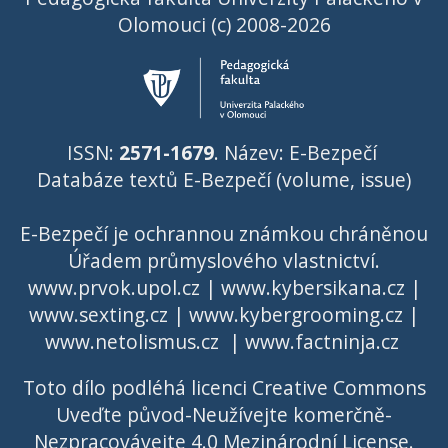
Olomouci (c) 2008-2026
ISSN:
2571-1679
. Název: E-Bezpečí
Databáze textů E-Bezpečí (volume, issue)
E-Bezpečí je ochrannou známkou chráněnou
Úřadem průmyslového vlastnictví
.
www.prvok.upol.cz
|
www.kybersikana.cz
|
www.sexting.cz
|
www.kybergrooming.cz
|
www.netolismus.cz
|
www.factninja.cz
Toto dílo podléhá licenci
Creative Commons
Uveďte původ-Neužívejte komerčně-
Nezpracovávejte 4.0 Mezinárodní License
.