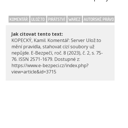
KOMENTÁŘ
ULOŽ.TO
PIRÁTSTVÍ
WAREZ
AUTORSKÉ PRÁVO
Jak citovat tento text:
KOPECKÝ, Kamil. Komentář: Server Ulož.to
mění pravidla, stahovat cizí soubory už
nepůjde. E-Bezpečí, roč. 8 (2023), č. 2, s. 75-
76. ISSN 2571-1679. Dostupné z:
https://www.e-bezpeci.cz/index.php?
view=article&id=3715