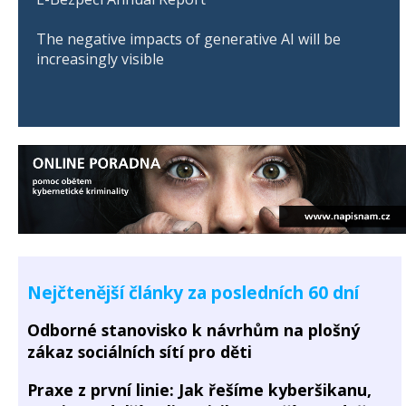
The negative impacts of generative AI will be
increasingly visible
Nejčtenější články za posledních 60 dní
Odborné stanovisko k návrhům na plošný
zákaz sociálních sítí pro děti
Praxe z první linie: Jak řešíme kyberšikanu,