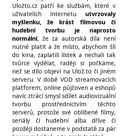
Uložto.cz patří ke službám, které v
uživatelích internetu
utvrzovaly
myšlenku, že krást filmovou či
hudební tvorbu je naprosto
normální
, že za autorská díla není
nutné platit a že místo, abychom šli
do kina, zaplatili lístek a nechali tak
tvůrce vydělat, raději si počkáme,
než se dílo objeví na Ulož.to či jiném
serveru. V době VOD streamovacích
platforem, online půjčoven a eshopů
navíc ztrácí smysl sdílet audiovizuální
tvorbu prostřednictvím těchto
serverů, protože své oblíbené filmy,
seriály či hudební alba dříve či
později dostaneme v podstatě za pár