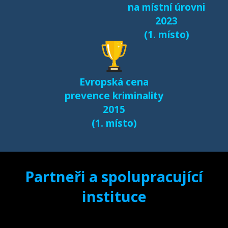
na místní úrovni
2023
(1. místo)
Evropská cena
prevence kriminality
2015
(1. místo)
Partneři a spolupracující
instituce