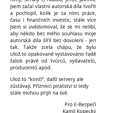
jsem začal vlastní autorská díla tvořit
a pochopil, kolik je za nimi práce,
času i finančních investic, stále více
jsem si uvědomoval, že se mi nelíbí,
aby někdo bez mého souhlasu moje
autorská díla šířil bez dovolení - jen
tak. Takže zcela chápu, že bylo
Ulož.to opakovaně vystavováno řadě
žalob právě od tvůrců, vydavatelů,
producentů apod.
Ulož.to "končí", další servery ale
zůstávají. Příznivci pirátství si tedy
stále mohou přijít na své.
Pro E-Bezpečí
Kamil Kopecký