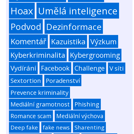
Hoax
Umělá inteligence
Podvod
Dezinformace
Komentář
Kazuistika
Výzkum
Kyberkriminalita
Kybergrooming
Vydírání
Facebook
Challenge
V síti
Sextortion
Poradenství
Prevence kriminality
Mediální gramotnost
Phishing
Romance scam
Mediální výchova
Deep fake
fake news
Sharenting