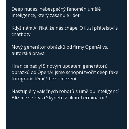
Deep nudes: nebezpečný fenomén umělé
inteligence, který zasahuje i děti
Když nám AI říká, že nás chápe. O iluzi přátelství s
chatboty
Nový generátor obrázků od firmy OpenAI vs.
autorská práva
Hranice padly! S novým updatem generátorů
obrázků od OpenAI jsme schopni tvořit deep fake
fotografie téměř bez omezení
Nástup éry válečných robotů s umělou inteligencí:
Blížíme se k vizi Skynetu z filmu Terminátor?