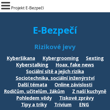
Projekt E-Bezpečí
E-Bezpečí
Rizikové jevy
Kyberšikana
Kybergrooming
Sexting
Kyberstalking
Hoax, fake news
Sociální sítě a jejich rizika
Sociotechnika, sociální inženýrství
Další témata
Online závislosti
Rodičům, učitelům, žákům
Z naší kuchyně
Pohledem vědy
Tiskové zprávy
Tipy a triky
Trivium
ENG