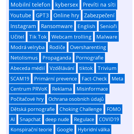
Mobilní telefon
kybersex
Prevíti na síti
Youtube
GPT3
Online hry
Zabezpečení
Instagram
Ransomware
English
Senioři
Učitel
Tik Tok
Webcam trolling
Malware
Modrá velryba
Rodiče
Oversharenting
Netolismus
Propaganda
Pornografie
Abeceda médií
Vzdělávání
tiktok
Trivium
SCAM19
Primární prevence
Fact-Check
Meta
Centrum PRVoK
Reklama
Misinformace
Počítačové hry
Ochrana osobních údajů
Dětská pornografie
Choking Challenge
FOMO
AI
Snapchat
deep nude
Regulace
COVID19
Konspirační teorie
Google
Hybridní válka