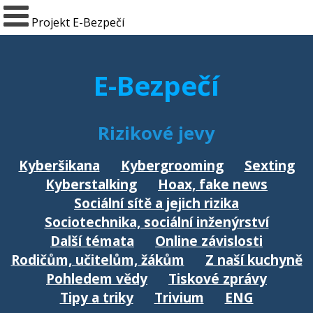
Projekt E-Bezpečí
E-Bezpečí
Rizikové jevy
Kyberšikana
Kybergrooming
Sexting
Kyberstalking
Hoax, fake news
Sociální sítě a jejich rizika
Sociotechnika, sociální inženýrství
Další témata
Online závislosti
Rodičům, učitelům, žákům
Z naší kuchyně
Pohledem vědy
Tiskové zprávy
Tipy a triky
Trivium
ENG