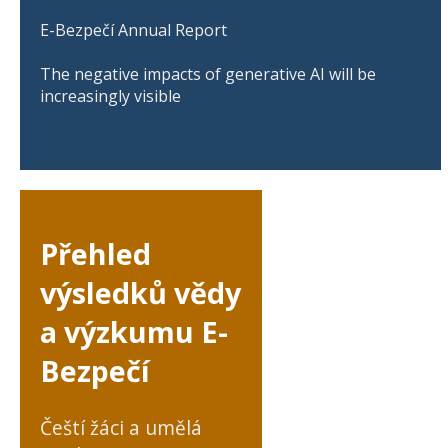
E-Bezpečí Annual Report
The negative impacts of generative AI will be
increasingly visible
Přehled
výsledků vědy
a výzkumu E-
Bezpečí
Čeští žáci a umělá