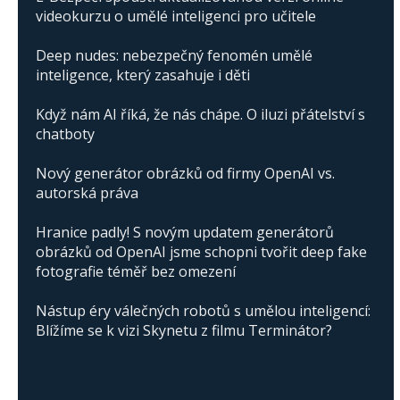
videokurzu o umělé inteligenci pro učitele
Deep nudes: nebezpečný fenomén umělé
inteligence, který zasahuje i děti
Když nám AI říká, že nás chápe. O iluzi přátelství s
chatboty
Nový generátor obrázků od firmy OpenAI vs.
autorská práva
Hranice padly! S novým updatem generátorů
obrázků od OpenAI jsme schopni tvořit deep fake
fotografie téměř bez omezení
Nástup éry válečných robotů s umělou inteligencí:
Blížíme se k vizi Skynetu z filmu Terminátor?