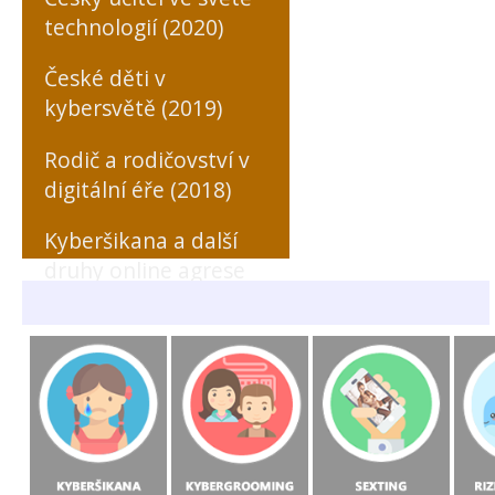
technologií (2020)
České děti v
kybersvětě (2019)
Rodič a rodičovství v
digitální éře (2018)
Kyberšikana a další
druhy online agrese
zaměřené na učitele
(MONO, 2018)
Rizikové formy
chování českých a
slovenských dětí v
prostředí internetu