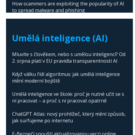
How scammers are exploiting the popularity of AI
to spread malware and phishing
The abuse of artificial intelligence in Donald
Trump's campaign
Umělá inteligence (AI)
Mluvíte s člověkem, nebo s umělou inteligencí? Od
2. srpna platí v EU pravidla transparentnosti AI
Když válku řídí algoritmus: jak umělá inteligence
mění moderní bojiště
Umělá inteligence ve škole: proč je nutné učit se s
ní pracovat – a proč s ní pracovat opatrně
ChatGPT Atlas: nový prohlížeč, který mění způsob,
jak surfujeme po internetu
E-Bezpečí spouští aktualizovanou verzi online