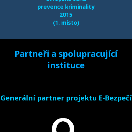
prevence kriminality
2015
(1. místo)
Partneři a spolupracující
instituce
Generální partner projektu E-Bezpečí