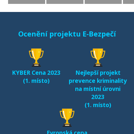
(MONO, 2015)
Starci na netu (2018)
Ocenění projektu E-Bezpečí
Sexting a rizikové
seznamování českých
dětí v kyberprostoru
(2017)
KYBER Cena 2023
Nejlepší projekt
Fenomén Minecraft v
(1. místo)
prevence kriminality
českém prostředí
na místní úrovni
(2017)
2023
(1. místo)
Další výsledky jsou k
dispozici na naší
samostatné stránce
Evropská cena
e-bezpeci.cz/vyzkum
.