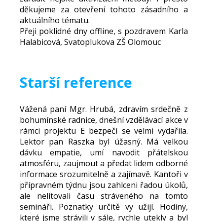
děkujeme za otevření tohoto zásadního a
aktuálního tématu.
Přeji poklidné dny offline, s pozdravem Karla
Halabicová, Svatoplukova ZŠ Olomouc
Starší reference
Vážená paní Mgr. Hrubá, zdravím srdečně z
bohumínské radnice, dnešní vzdělávací akce v
rámci projektu E bezpečí se velmi vydařila.
Lektor pan Raszka byl úžasný. Má velkou
dávku empatie, umí navodit přátelskou
atmosféru, zaujmout a předat lidem odborné
informace srozumitelně a zajímavě. Kantoři v
přípravném týdnu jsou zahlceni řadou úkolů,
ale nelitovali času stráveného na tomto
semináři. Poznatky určitě vy užijí. Hodiny,
které jsme strávili v sále, rychle utekly a byl