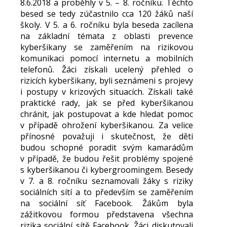
8.6.2018 a proběhly v 5. – 8. ročníku. Těchto
besed se tedy zúčastnilo cca 120 žáků naší
školy. V 5. a 6. ročníku byla beseda zacílena
na základní témata z oblasti prevence
kyberšikany se zaměřením na rizikovou
komunikaci pomocí internetu a mobilních
telefonů. Žáci získali ucelený přehled o
rizicích kyberšikany, byli seznámeni s projevy
i postupy v krizových situacích. Získali také
praktické rady, jak se před kyberšikanou
chránit, jak postupovat a kde hledat pomoc
v případě ohrožení kyberšikanou. Za velice
přínosné považuji i skutečnost, že děti
budou schopné poradit svým kamarádům
v případě, že budou řešit problémy spojené
s kyberšikanou či kybergroomingem. Besedy
v 7. a 8. ročníku seznamovali žáky s riziky
sociálních sítí a to především se zaměřením
na sociální síť Facebook. Žákům byla
zážitkovou formou představena všechna
rizika sociální sítě Facebook. Žáci diskutovali