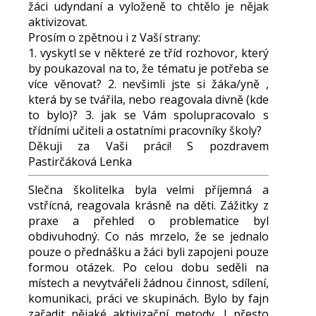
žáci udyndaní a vyloženě to chtělo je nějak
aktivizovat.
Prosím o zpětnou i z Vaší strany:
1. vyskytl se v některé ze tříd rozhovor, který
by poukazoval na to, že tématu je potřeba se
více věnovat? 2. nevšimli jste si žáka/yně ,
která by se tvářila, nebo reagovala divně (kde
to bylo)? 3. jak se Vám spolupracovalo s
třídními učiteli a ostatními pracovníky školy?
Děkuji za Vaši práci! S pozdravem
Pastirčáková Lenka
Slečna školitelka byla velmi příjemná a
vstřícná, reagovala krásně na děti. Zážitky z
praxe a přehled o problematice byl
obdivuhodný. Co nás mrzelo, že se jednalo
pouze o přednášku a žáci byli zapojeni pouze
formou otázek. Po celou dobu seděli na
místech a nevytvářeli žádnou činnost, sdílení,
komunikaci, práci ve skupinách. Bylo by fajn
zařadit nějaké aktivizační metody. I přesto