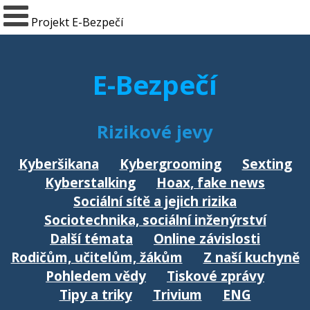
Projekt E-Bezpečí
E-Bezpečí
Rizikové jevy
Kyberšikana
Kybergrooming
Sexting
Kyberstalking
Hoax, fake news
Sociální sítě a jejich rizika
Sociotechnika, sociální inženýrství
Další témata
Online závislosti
Rodičům, učitelům, žákům
Z naší kuchyně
Pohledem vědy
Tiskové zprávy
Tipy a triky
Trivium
ENG