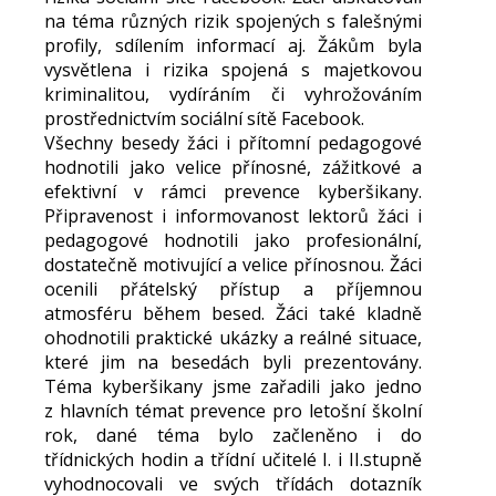
na téma různých rizik spojených s falešnými
profily, sdílením informací aj. Žákům byla
vysvětlena i rizika spojená s majetkovou
kriminalitou, vydíráním či vyhrožováním
prostřednictvím sociální sítě Facebook.
Všechny besedy žáci i přítomní pedagogové
hodnotili jako velice přínosné, zážitkové a
efektivní v rámci prevence kyberšikany.
Připravenost i informovanost lektorů žáci i
pedagogové hodnotili jako profesionální,
dostatečně motivující a velice přínosnou. Žáci
ocenili přátelský přístup a příjemnou
atmosféru během besed. Žáci také kladně
ohodnotili praktické ukázky a reálné situace,
které jim na besedách byli prezentovány.
Téma kyberšikany jsme zařadili jako jedno
z hlavních témat prevence pro letošní školní
rok, dané téma bylo začleněno i do
třídnických hodin a třídní učitelé I. i II.stupně
vyhodnocovali ve svých třídách dotazník