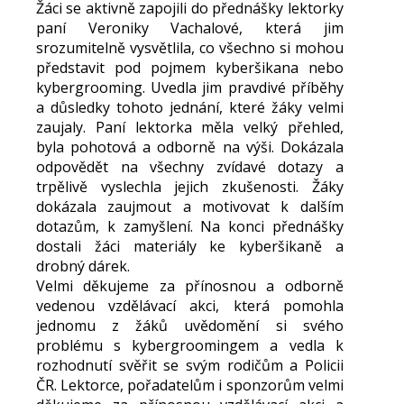
Žáci se aktivně zapojili do přednášky lektorky
paní Veroniky Vachalové, která jim
srozumitelně vysvětlila, co všechno si mohou
představit pod pojmem kyberšikana nebo
kybergrooming. Uvedla jim pravdivé příběhy
a důsledky tohoto jednání, které žáky velmi
zaujaly. Paní lektorka měla velký přehled,
byla pohotová a odborně na výši. Dokázala
odpovědět na všechny zvídavé dotazy a
trpělivě vyslechla jejich zkušenosti. Žáky
dokázala zaujmout a motivovat k dalším
dotazům, k zamyšlení. Na konci přednášky
dostali žáci materiály ke kyberšikaně a
drobný dárek.
Velmi děkujeme za přínosnou a odborně
vedenou vzdělávací akci, která pomohla
jednomu z žáků uvědomění si svého
problému s kybergroomingem a vedla k
rozhodnutí svěřit se svým rodičům a Policii
ČR. Lektorce, pořadatelům i sponzorům velmi