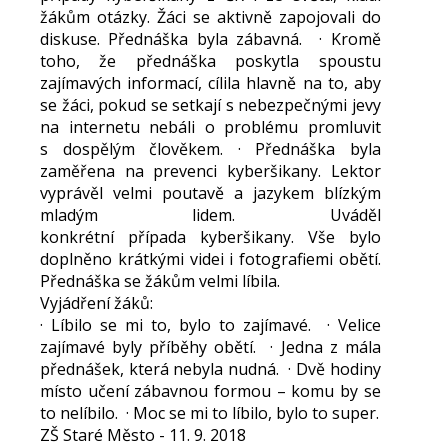
žákům otázky. Žáci se aktivně zapojovali do
diskuse. Přednáška byla zábavná. · Kromě
toho, že přednáška poskytla spoustu
zajímavých informací, cílila hlavně na to, aby
se žáci, pokud se setkají s nebezpečnými jevy
na internetu nebáli o problému promluvit
s dospělým člověkem. · Přednáška byla
zaměřena na prevenci kyberšikany. Lektor
vyprávěl velmi poutavě a jazykem blízkým
mladým lidem. Uváděl
konkrétní případa kyberšikany. Vše bylo
doplněno krátkými videi i fotografiemi obětí.
Přednáška se žákům velmi líbila.
Vyjádření žáků:
· Líbilo se mi to, bylo to zajímavé. · Velice
zajímavé byly příběhy obětí. · Jedna z mála
přednášek, která nebyla nudná. · Dvě hodiny
místo učení zábavnou formou – komu by se
to nelíbilo. · Moc se mi to líbilo, bylo to super.
ZŠ Staré Město - 11. 9. 2018