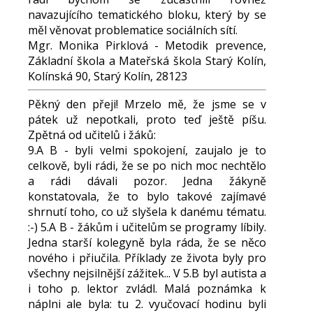
navazujícího tematického bloku, který by se
měl věnovat problematice sociálních sítí.
Mgr. Monika Pirklová - Metodik prevence,
Základní škola a Mateřská škola Starý Kolín,
Kolínská 90, Starý Kolín, 28123
Pěkný den přeji! Mrzelo mě, že jsme se v
pátek už nepotkali, proto teď ještě píšu.
Zpětná od učitelů i žáků:
9.A B - byli velmi spokojení, zaujalo je to
celkově, byli rádi, že se po nich moc nechtělo
a rádi dávali pozor. Jedna žákyně
konstatovala, že to bylo takové zajímavé
shrnutí toho, co už slyšela k danému tématu.
:-) 5.A B - žákům i učitelům se programy líbily.
Jedna starší kolegyně byla ráda, že se něco
nového i přiučila. Příklady ze života byly pro
všechny nejsilnější zážitek... V 5.B byl autista a
i toho p. lektor zvládl. Malá poznámka k
náplni ale byla: tu 2. vyučovací hodinu byli