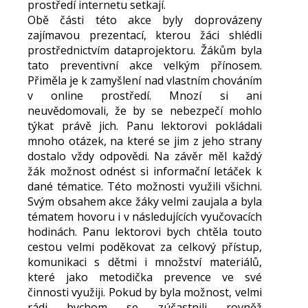
prostředí internetu setkají.
Obě části této akce byly doprovázeny
zajímavou prezentací, kterou žáci shlédli
prostřednictvím dataprojektoru. Žákům byla
tato preventivní akce velkým přínosem.
Přiměla je k zamyšlení nad vlastním chováním
v online prostředí. Mnozí si ani
neuvědomovali, že by se nebezpečí mohlo
týkat právě jich. Panu lektorovi pokládali
mnoho otázek, na které se jim z jeho strany
dostalo vždy odpovědi. Na závěr měl každý
žák možnost odnést si informační letáček k
dané tématice. Této možnosti využili všichni.
Svým obsahem akce žáky velmi zaujala a byla
tématem hovoru i v následujících vyučovacích
hodinách. Panu lektorovi bych chtěla touto
cestou velmi poděkovat za celkový přístup,
komunikaci s dětmi i množství materiálů,
které jako metodička prevence ve své
činnosti využiji. Pokud by byla možnost, velmi
rádi bychom se zúčastnili rovněž