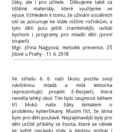
žáky, ale i pro učitele. Děkujeme také za
tištěné materiály, které využijeme ve
výuce. Vzhledem k tomu, že užívání sociálních
sítí se posunuje ke stále nižším ročníkům, a
tyto děti jsou ještě zranitelnější, uvítali
bychom i programy pro mladší děti (první
stupeň).
Mgr. Jiřina Nagyová, metodik prevence, ZŠ
Jílové u Prahy - 11. 6. 2018
Ve středu 6. 6. naši školu poctila svoji
návštěvou mladá a milá lektorka
reprezentující projekt E-Bezpečí, která
neměla lehký úkol. Tím bylo zaujmout během
tří bloků naše žáky tématem o
problému kyberšikany. Musím říct, že téma
bylo pro děti poutavé. Nejzajímavější byly pro
děti určitě příběhy ze života, které se někde
ve světě opravdu staly a mohou potkat i