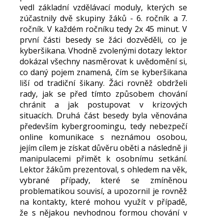
vedl základní vzdělávací moduly, kterých se
zúčastnily dvě skupiny žáků - 6. ročník a 7.
ročník. V každém ročníku tedy 2x 45 minut. V
první části besedy se žáci dozvěděli, co je
kyberšikana. Vhodně zvolenými dotazy lektor
dokázal všechny nasměrovat k uvědomění si,
co daný pojem znamená, čím se kyberšikana
liší od tradiční šikany. Žáci rovněž obdrželi
rady, jak se před tímto způsobem chování
chránit a jak postupovat v krizových
situacích. Druhá část besedy byla věnována
především kybergroomingu, tedy nebezpečí
online komunikace s neznámou osobou,
jejím cílem je získat důvěru oběti a následně ji
manipulacemi přimět k osobnímu setkání.
Lektor žákům prezentoval, s ohledem na věk,
vybrané případy, které se zmíněnou
problematikou souvisí, a upozornil je rovněž
na kontakty, které mohou využít v případě,
že s nějakou nevhodnou formou chování v