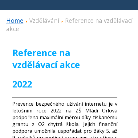
Home
Vzdělávání
Reference na vzdělávací
akce
Reference na
vzdělávací akce
2022
Prevence bezpečného užívání internetu je v
letošním roce 2022 na ZŠ Mládí Orlová
podpořena maximální měrou díky získanému
grantu z O2 chytrá škola. Jejich finanční
podpora umožnila uspořádat pro žáky 5. až
9. ročníků preventivní programy a to přímo s