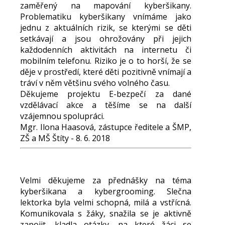
zaměřený na mapování kyberšikany.
Problematiku kyberšikany vnímáme jako
jednu z aktuálních rizik, se kterými se děti
setkávají a jsou ohrožovány při jejich
každodenních aktivitách na internetu či
mobilním telefonu. Riziko je o to horší, že se
děje v prostředí, které děti pozitivně vnímají a
tráví v něm většinu svého volného času.
Děkujeme projektu E-bezpečí za dané
vzdělávací akce a těšíme se na další
vzájemnou spolupráci.
Mgr. Ilona Haasová, zástupce ředitele a ŠMP,
ZŠ a MŠ Štíty - 8. 6. 2018
Velmi děkujeme za přednášky na téma
kyberšikana a kybergrooming. Slečna
lektorka byla velmi schopná, milá a vstřícná.
Komunikovala s žáky, snažila se je aktivně
zapojit, kladla otázky, na které žáci se