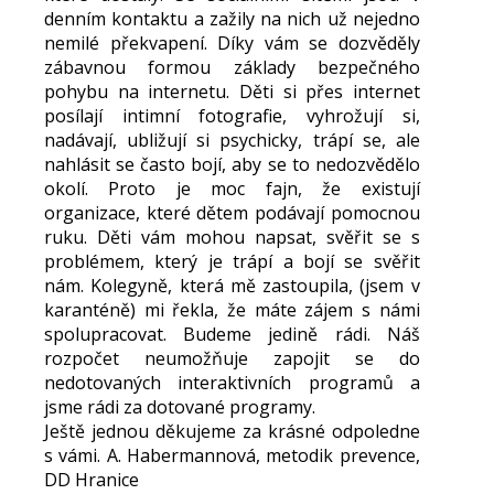
denním kontaktu a zažily na nich už nejedno
nemilé překvapení. Díky vám se dozvěděly
zábavnou formou základy bezpečného
pohybu na internetu. Děti si přes internet
posílají intimní fotografie, vyhrožují si,
nadávají, ubližují si psychicky, trápí se, ale
nahlásit se často bojí, aby se to nedozvědělo
okolí. Proto je moc fajn, že existují
organizace, které dětem podávají pomocnou
ruku. Děti vám mohou napsat, svěřit se s
problémem, který je trápí a bojí se svěřit
nám. Kolegyně, která mě zastoupila, (jsem v
karanténě) mi řekla, že máte zájem s námi
spolupracovat. Budeme jedině rádi. Náš
rozpočet neumožňuje zapojit se do
nedotovaných interaktivních programů a
jsme rádi za dotované programy.
Ještě jednou děkujeme za krásné odpoledne
s vámi. A. Habermannová, metodik prevence,
DD Hranice