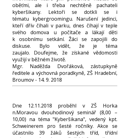
oběťmi, ale i třeba nechtěně pachateli
kyberšikany. Lektoři se dotkli se i
tématu kybergroomingu. Narušení jedinci,
kteří dřív číhali v parku, dnes číhají v teple
svého domova u počítače a lákají děti
k osobnímu setkání. Žáci se zapojili do
diskuse. Bylo vidět, že je téma
zaujalo. Doufejme, že získané vědomosti
využijí v běžném životě.
Mgr. Naděžda Dvořáková, zástupkyně
ředitele a výchovná poradkyně, ZŠ Hradební,
Broumov - 14. 9. 2018
Dne 12.11.2018 proběhl v ZŠ Horka
n.Moravou dvouhodinový seminář (8,00 –
10,00) na téma "Kyberšikana", vedený kpt.
Schweinerem pro šesté ročníky. Akce se
účastnilo 39 žáků šestých tříd, třídní