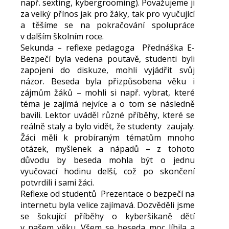
např. sexting, kybergrooming). Považujeme ji
za velký přínos jak pro žáky, tak pro vyučující
a těšíme se na pokračování spolupráce
v dalším školním roce.
Sekunda – reflexe pedagoga Přednáška E-
Bezpečí byla vedena poutavě, studenti byli
zapojeni do diskuze, mohli vyjádřit svůj
názor. Beseda byla přizpůsobena věku i
zájmům žáků – mohli si např. vybrat, které
téma je zajímá nejvíce a o tom se následně
bavili. Lektor uváděl různé příběhy, které se
reálně staly a bylo vidět, že studenty zaujaly.
Žáci měli k probíraným tématům mnoho
otázek, myšlenek a nápadů – z tohoto
důvodu by beseda mohla být o jednu
vyučovací hodinu delší, což po skončení
potvrdili i sami žáci.
Reflexe od studentů Prezentace o bezpečí na
internetu byla velice zajímavá. Dozvěděli jsme
se šokující příběhy o kyberšikaně dětí
v našem věku. Všem se beseda moc líbila a