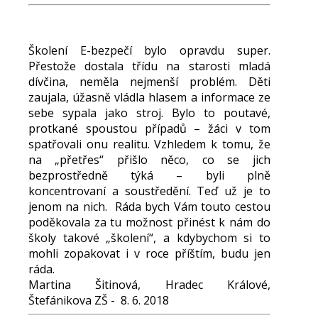
Školení E-bezpečí bylo opravdu super.
Přestože dostala třídu na starosti mladá
dívčina, neměla nejmenší problém. Děti
zaujala, úžasně vládla hlasem a informace ze
sebe sypala jako stroj. Bylo to poutavé,
protkané spoustou případů – žáci v tom
spatřovali onu realitu. Vzhledem k tomu, že
na „přetřes“ přišlo něco, co se jich
bezprostředně týká – byli plně
koncentrovaní a soustředění. Teď už je to
jenom na nich. Ráda bych Vám touto cestou
poděkovala za tu možnost přinést k nám do
školy takové „školení“, a kdybychom si to
mohli zopakovat i v roce příštím, budu jen
ráda.
Martina Šitinová, Hradec Králové,
Štefánikova ZŠ - 8. 6. 2018