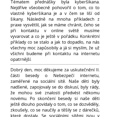
Tématem přednášky byla kyberšikana.
Nejdříve všeobecně pohovořil o tom, co to
vlastně kyberšikana je a v čem se liší od
šikany. Následně na mnoha příkladech z
praxe vysvětlil, jak se máme chránit, čeho se
při kontaktu v online světě musíme
vyvarovat a co je ještě v pořádku. Konkrétní
příklady co se stalo a jak to dopadlo, na nás
všechny moc zapůsobily a já si myslím, že už
všichni budeme při kontaktu na internetu
opatrnější.
Dobrý den, moc děkujeme za uskutečnění II.
části besedy o Nebezpečí internetu,
zaměřené na sociální sítě. Naše děti byly
nadšené, zapojovaly se do diskusí, byly rády,
že mohou své znalosti předvést někomu
novému. Po skončení besedy si naše děti
ještě dlouho povídaly o tom, co se dozvěděly,
zkoušely, co se naučily a těšily se z dárečků,
které dostaly. Se sociálními sítěmi jsou v