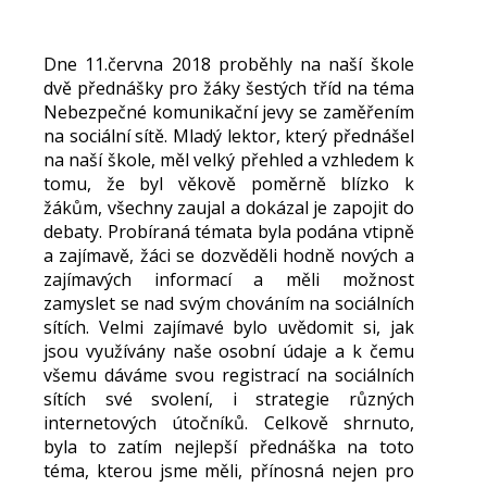
Dne 11.června 2018 proběhly na naší škole
dvě přednášky pro žáky šestých tříd na téma
Nebezpečné komunikační jevy se zaměřením
na sociální sítě. Mladý lektor, který přednášel
na naší škole, měl velký přehled a vzhledem k
tomu, že byl věkově poměrně blízko k
žákům, všechny zaujal a dokázal je zapojit do
debaty. Probíraná témata byla podána vtipně
a zajímavě, žáci se dozvěděli hodně nových a
zajímavých informací a měli možnost
zamyslet se nad svým chováním na sociálních
sítích. Velmi zajímavé bylo uvědomit si, jak
jsou využívány naše osobní údaje a k čemu
všemu dáváme svou registrací na sociálních
sítích své svolení, i strategie různých
internetových útočníků. Celkově shrnuto,
byla to zatím nejlepší přednáška na toto
téma, kterou jsme měli, přínosná nejen pro