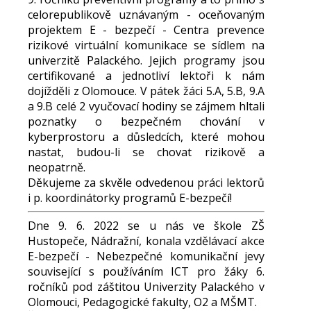
celorepublikově uznávaným - oceňovaným
projektem E - bezpečí - Centra prevence
rizikové virtuální komunikace se sídlem na
univerzitě Palackého. Jejich programy jsou
certifikované a jednotliví lektoři k nám
dojížděli z Olomouce. V pátek žáci 5.A, 5.B, 9.A
a 9.B celé 2 vyučovací hodiny se zájmem hltali
poznatky o bezpečném chování v
kyberprostoru a důsledcích, které mohou
nastat, budou-li se chovat rizikově a
neopatrně.
Děkujeme za skvěle odvedenou práci lektorů
i p. koordinátorky programů E-bezpečí!
Dne 9. 6. 2022 se u nás ve škole ZŠ
Hustopeče, Nádražní, konala vzdělávací akce
E-bezpečí - Nebezpečné komunikační jevy
související s používáním ICT pro žáky 6.
ročníků pod záštitou Univerzity Palackého v
Olomouci, Pedagogické fakulty, O2 a MŠMT.