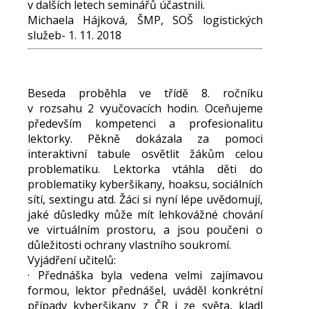
v dalších letech seminářů účastnili.
Michaela Hájková, ŠMP, SOŠ logistických
služeb- 1. 11. 2018
Beseda proběhla ve třídě 8. ročníku
v rozsahu 2 vyučovacích hodin. Oceňujeme
především kompetenci a profesionalitu
lektorky. Pěkně dokázala za pomoci
interaktivní tabule osvětlit žákům celou
problematiku. Lektorka vtáhla děti do
problematiky kyberšikany, hoaksu, sociálních
sítí, sextingu atd. Žáci si nyní lépe uvědomují,
jaké důsledky může mít lehkovážné chování
ve virtuálním prostoru, a jsou poučeni o
důležitosti ochrany vlastního soukromí.
Vyjádření učitelů:
· Přednáška byla vedena velmi zajímavou
formou, lektor přednášel, uváděl konkrétní
případy kyberšikany z ČR i ze světa, kladl