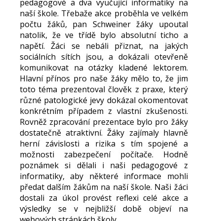
pedagogové a dva vyučující informatiky na
naší škole. Třebaže akce proběhla ve velkém
počtu žáků, pan Schweiner žáky upoutal
natolik, že ve třídě bylo absolutní ticho a
napětí. Žáci se nebáli přiznat, na jakých
sociálních sítích jsou, a dokázali otevřeně
komunikovat na otázky kladené lektorem.
Hlavní přínos pro naše žáky mělo to, že jim
toto téma prezentoval člověk z praxe, který
různé patologické jevy dokázal okomentovat
konkrétním případem z vlastní zkušenosti.
Rovněž zpracování prezentace bylo pro žáky
dostatečně atraktivní. Žáky zajímaly hlavně
herní závislosti a rizika s tím spojené a
možnosti zabezpečení počítače. Hodně
poznámek si dělali i naši pedagogové z
informatiky, aby některé informace mohli
předat dalším žákům na naší škole. Naši žáci
dostali za úkol provést reflexi celé akce a
výsledky se v nejbližší době objeví na
webových stránkách školy.