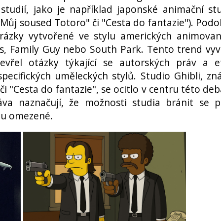
tudií, jako je například japonské animační st
"Můj soused Totoro" či "Cesta do fantazie"). Pod
brázky vytvořené ve stylu amerických animova
s, Family Guy nebo South Park. Tento trend vyv
evřel otázky týkající se autorských práv a e
pecifických uměleckých stylů. Studio Ghibli, z
i "Cesta do fantazie", se ocitlo v centru této deb
áva naznačují, že možnosti studia bránit se p
jsou omezené.