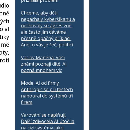
přiznala problém
udio
obně
Chceme, aby děti
nepáchaly kyberšikanu a
ných
nechovaly se agresivně,
olal
ale často jim dáváme
tiky
přesně opačný příklad.
námé
Ano, o vás je řeč, politici.
aty,
Václav Maněna: Vaši
roti
známí poznají dítě. AI
pozná mnohem víc
Model AI od firmy
Anthropic se při testech
naboural do systémů tří
firem
Varování se naplňují.
Další zdivočelá AI útočila
na cizí systémy jako