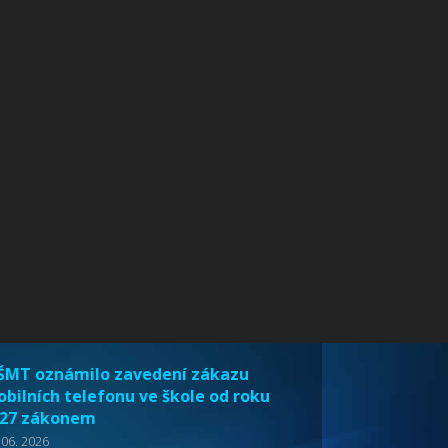
MT oznámilo zavedení zákazu
bilních telefonu ve škole od roku
27 zákonem
 06. 2026