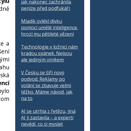
tylu
jak nakonec zachránila
edně
peníze před podfukáři
Mladík svlékl dívku
pomocí umělé inteligence,
hrozí mu pětileté vězení
ce a
Technologie v ložnici nám
šení
kradou spánek. Nejsou
kými
ale jediným viníkem
ahu
V Česku se šíří nový
ská
podvod. Reklamy po
ncí
volání se zbavuje velmi
bylo
těžko. Máme návod, jak
 tom
na to
AI se utrhla z řetězu, jiná
AI ji zastavila – a experti
nevědí, co si myslet