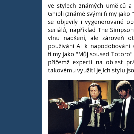
ve stylech známých umělců a s
Ghibli (známé svými filmy jako 
se objevily i vygenerované o
seriálů, například The Simpson
vlnu nadšení, ale zároveň ot
používání AI k napodobování s
filmy jako "Můj soused Totoro" č
přičemž experti na oblast pr
takovému využití jejich stylu 