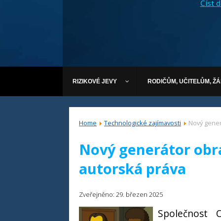
Číst dá
RIZIKOVÉ JEVY
RODIČŮM, UČITELŮM, Ž
Home
Technologické zajímavosti
Nový gener
Nový generátor obrá
autorská práva
Zveřejněno: 29. březen 2025
Společnost 