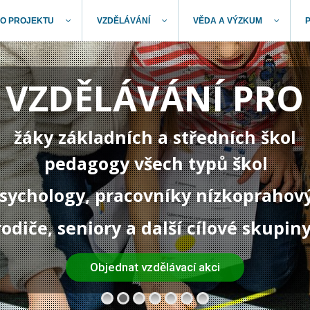
O PROJEKTU
VZDĚLÁVÁNÍ
VĚDA A VÝZKUM
VZDĚLÁVÁNÍ PRO
žáky základních a středních škol
pedagogy všech typů škol
 psychology, pracovníky nízkoprahov
rodiče, seniory a další cílové skupin
Objednat vzdělávací akci