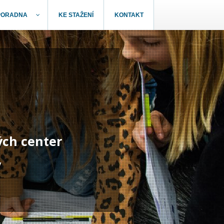
PORADNA
KE STAŽENÍ
KONTAKT
ých center
y