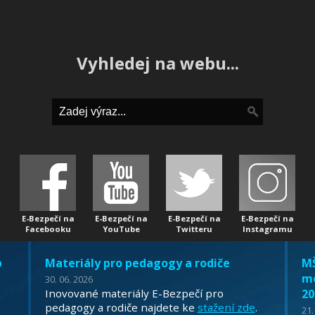
Vyhledej na webu...
E-Bezpečí na
E-Bezpečí na
E-Bezpečí na
E-Bezpečí na
Facebooku
YouTube
Twitteru
Instagramu
b
Materiály pro pedagogy a rodiče
MŠ
mo
30. 06. 2026
Inovované materiály E-Bezpečí pro
20
pedagogy a rodiče najdete ke
stažení zde
.
21.