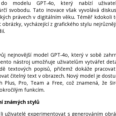
 do modelu GPT‑4o, který nabízí uživate
rčí svobodu. Tato inovace však vyvolává disku
ských právech v digitálním věku. Téměř kdokoli t
obrázky, vycházející z grafického stylu nejrůzněj
ií.
ůj nejnovější model GPT‑4o, který v sobě zahr
ento nástroj umožňuje uživatelům vytvářet deta
adě textových popisů, přičemž dokáže pracovat
at čitelný text v obrazech. Nový model je dost
h Plus, Pro, Team a Free, což znamená, že ši
pokročilým funkcím.
í známých stylů
li uživatelé experimentovat s generováním obr