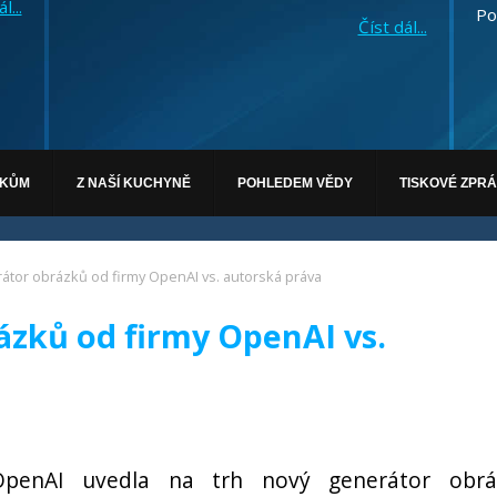
l...
Po
Číst dál...
ÁKŮM
Z NAŠÍ KUCHYNĚ
POHLEDEM VĚDY
TISKOVÉ ZPR
átor obrázků od firmy OpenAI vs. autorská práva
zků od firmy OpenAI vs.
OpenAI uvedla na trh nový generátor obrá