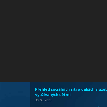
Přehled sociálních sítí a dalších služe
využívaných dětmi
30. 06. 2026