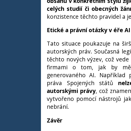
obsahu v konkrétním stylu žij
celých studií či obecných žá
konzistence těchto pravidel a j
Etické a právní otázky v éře AI
Tato situace poukazuje na širš
autorských práv. Současná legi
těchto nových výzev, což vede 
firmami o tom, jak by měl
generovaného AI. Například 
práva Spojených států
nelz
autorskými právy
, což znamen
vytvořeno pomocí nástrojů ja
nebrání.
Závěr