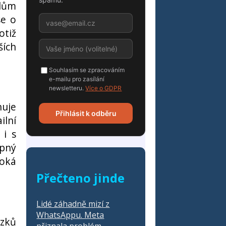
lům
se o
otiž
ších
Souhlasím se zpracováním
e-mailu pro zasílání
newsletteru.
Více o GDPR
nuje
Přihlásit k odběru
ilní
 i s
upný
roká
Přečteno jinde
Lidé záhadně mizí z
WhatsAppu. Meta
ázků