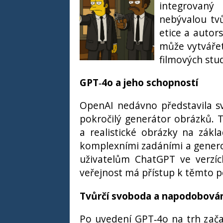
integrovaný
nebývalou tvů
etice a autor
může vytvářet 
filmových stud
GPT‑4o a jeho schopností
OpenAI nedávno představila sv
pokročilý generátor obrázků. T
a realistické obrázky na zákl
komplexními zadáními a generov
uživatelům ChatGPT ve verzíc
veřejnost má přístup k těmto 
Tvůrčí svoboda a napodobován
Po uvedení GPT‑4o na trh zača