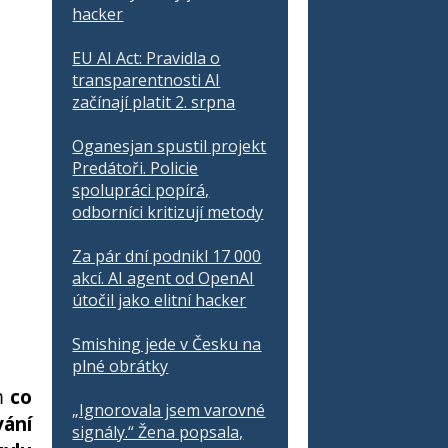
hacker
EU AI Act: Pravidla o
transparentnosti AI
začínají platit 2. srpna
Oganesjan spustil projekt
Predátoři. Policie
spolupráci popírá,
odborníci kritizují metody
Za pár dní podnikl 17 000
akcí. AI agent od OpenAI
útočil jako elitní hacker
Smishing jede v Česku na
plné obrátky
ům
co
„Ignorovala jsem varovné
vání
signály.“ Žena popsala,