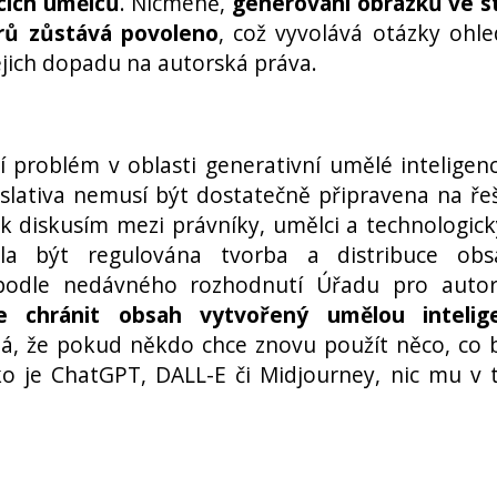
ících umělců
. Nicméně,
generování obrázků ve s
nrů zůstává povoleno
, což vyvolává otázky ohl
ejich dopadu na autorská práva.
í problém v oblasti generativní umělé inteligen
slativa nemusí být dostatečně připravena na ře
k diskusím mezi právníky, umělci a technologic
a být regulována tvorba a distribuce obs
podle nedávného rozhodnutí Úřadu pro autor
e chránit obsah vytvořený umělou intelige
á, že pokud někdo chce znovu použít něco, co 
ko je ChatGPT, DALL-E či Midjourney, nic mu v