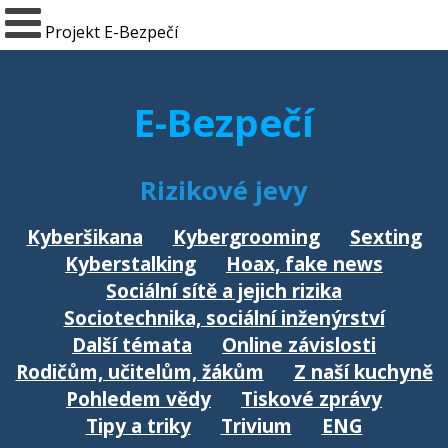
Projekt E-Bezpečí
E-Bezpečí
Rizikové jevy
Kyberšikana
Kybergrooming
Sexting
Kyberstalking
Hoax, fake news
Sociální sítě a jejich rizika
Sociotechnika, sociální inženýrství
Další témata
Online závislosti
Rodičům, učitelům, žákům
Z naší kuchyně
Pohledem vědy
Tiskové zprávy
Tipy a triky
Trivium
ENG