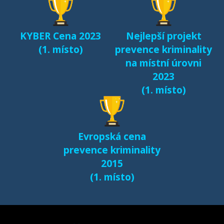
dětí v kyberprostoru
(2017)
KYBER Cena 2023
Nejlepší projekt
Fenomén Minecraft v
(1. místo)
prevence kriminality
českém prostředí
na místní úrovni
(2017)
2023
(1. místo)
Další výsledky jsou k
dispozici na naší
samostatné stránce
Evropská cena
e-bezpeci.cz/vyzkum
.
prevence kriminality
2015
(1. místo)