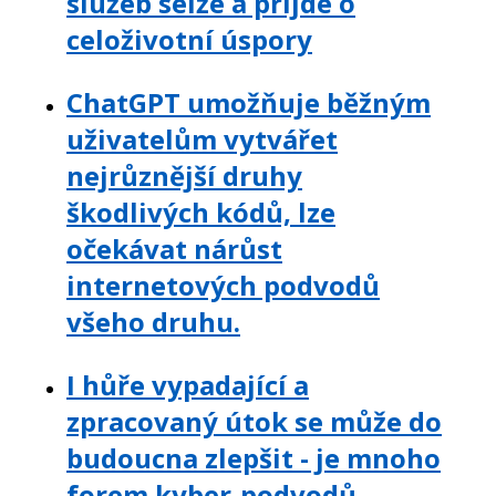
služeb selže a přijde o
celoživotní úspory
ChatGPT umožňuje běžným
uživatelům vytvářet
nejrůznější druhy
škodlivých kódů, lze
očekávat nárůst
internetových podvodů
všeho druhu.
I hůře vypadající a
zpracovaný útok se může do
budoucna zlepšit - je mnoho
forem kyber-podvodů