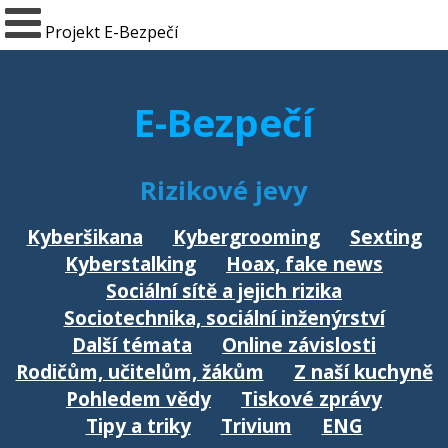
Projekt E-Bezpečí
E-Bezpečí
Rizikové jevy
Kyberšikana
Kybergrooming
Sexting
Kyberstalking
Hoax, fake news
Sociální sítě a jejich rizika
Sociotechnika, sociální inženýrství
Další témata
Online závislosti
Rodičům, učitelům, žákům
Z naší kuchyně
Pohledem vědy
Tiskové zprávy
Tipy a triky
Trivium
ENG