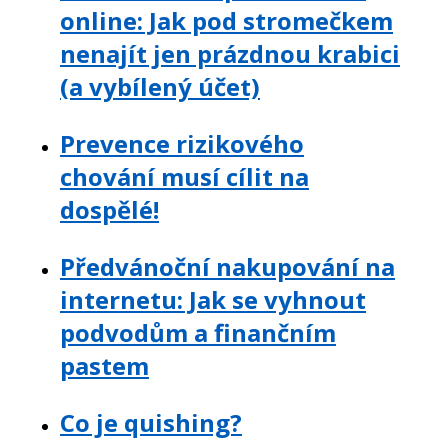
online: Jak pod stromečkem
nenajít jen prázdnou krabici
(a vybílený účet)
Prevence rizikového
chování musí cílit na
dospělé!
Předvánoční nakupování na
internetu: Jak se vyhnout
podvodům a finančním
pastem
Co je quishing?