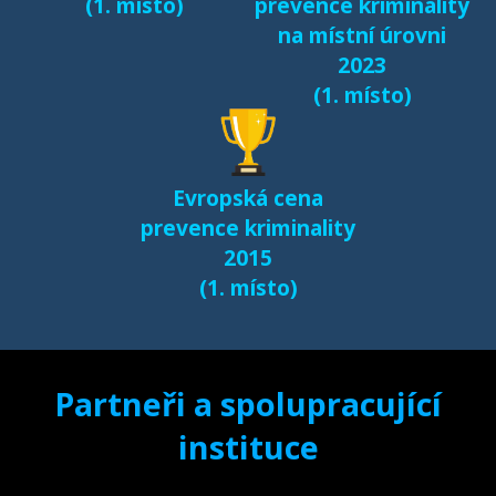
(1. místo)
prevence kriminality
českém prostředí
na místní úrovni
(2017)
2023
(1. místo)
Další výsledky jsou k
dispozici na naší
samostatné stránce
Evropská cena
e-bezpeci.cz/vyzkum
.
prevence kriminality
2015
(1. místo)
Partneři a spolupracující
instituce