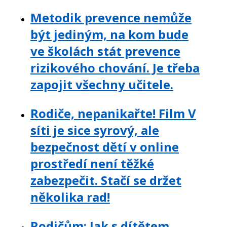
Metodik prevence nemůže
být jediným, na kom bude
ve školách stát prevence
rizikového chování. Je třeba
zapojit všechny učitele.
Rodiče, nepanikařte! Film V
síti je sice syrový, ale
bezpečnost dětí v online
prostředí není těžké
zabezpečit. Stačí se držet
několika rad!
Rodičům: Jak s dítětem