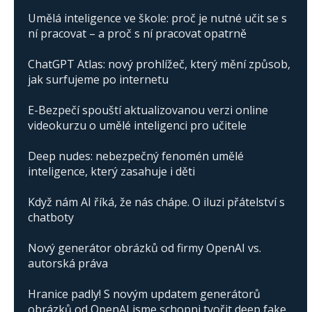
Umělá inteligence ve škole: proč je nutné učit se s
ní pracovat – a proč s ní pracovat opatrně
ChatGPT Atlas: nový prohlížeč, který mění způsob,
jak surfujeme po internetu
E-Bezpečí spouští aktualizovanou verzi online
videokurzu o umělé inteligenci pro učitele
Deep nudes: nebezpečný fenomén umělé
inteligence, který zasahuje i děti
Když nám AI říká, že nás chápe. O iluzi přátelství s
chatboty
Nový generátor obrázků od firmy OpenAI vs.
autorská práva
Hranice padly! S novým updatem generátorů
obrázků od OpenAI jsme schopni tvořit deep fake