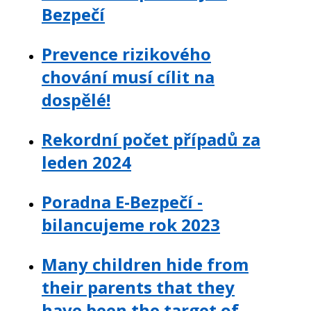
Bezpečí
Prevence rizikového
chování musí cílit na
dospělé!
Rekordní počet případů za
leden 2024
Poradna E-Bezpečí -
bilancujeme rok 2023
Many children hide from
their parents that they
have been the target of