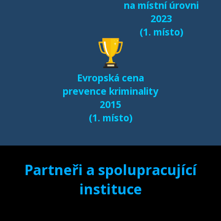
na místní úrovni
(2017)
2023
(1. místo)
Další výsledky jsou k
dispozici na naší
samostatné stránce
Evropská cena
e-bezpeci.cz/vyzkum
.
prevence kriminality
2015
(1. místo)
Partneři a spolupracující
instituce