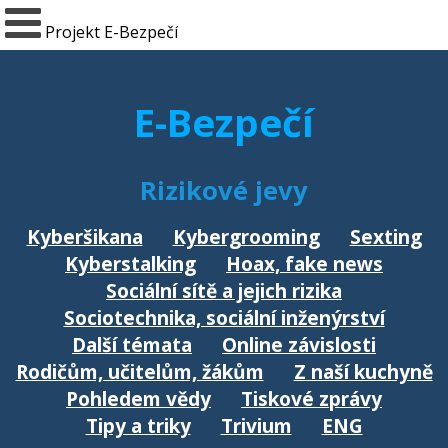
Projekt E-Bezpečí
E-Bezpečí
Rizikové jevy
Kyberšikana
Kybergrooming
Sexting
Kyberstalking
Hoax, fake news
Sociální sítě a jejich rizika
Sociotechnika, sociální inženýrství
Další témata
Online závislosti
Rodičům, učitelům, žákům
Z naší kuchyně
Pohledem vědy
Tiskové zprávy
Tipy a triky
Trivium
ENG