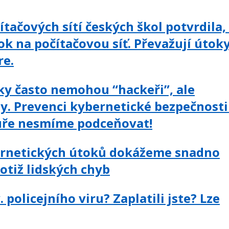
ítačových sítí českých škol potvrdila,
tok na počítačovou síť. Převažují útok
re.
ky často nemohou “hackeři”, ale
y. Prevenci kybernetické bezpečnosti
tuře nesmíme podceňovat!
ernetických útoků dokážeme snadno
totiž lidských chyb
v. policejního viru? Zaplatili jste? Lze