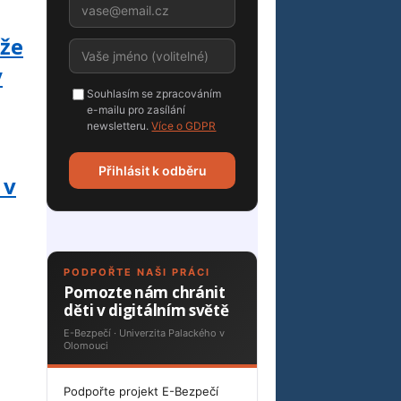
 že
y
Souhlasím se zpracováním
e-mailu pro zasílání
newsletteru.
Více o GDPR
Přihlásit k odběru
 v
PODPOŘTE NAŠI PRÁCI
Pomozte nám chránit
děti v digitálním světě
E-Bezpečí · Univerzita Palackého v
Olomouci
Podpořte projekt E-Bezpečí