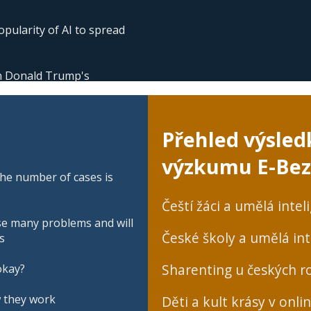
pularity of AI to spread
 in Donald Trump's
Přehled výsled
výzkumu E-Bez
he number of cases is
Čeští žáci a umělá intel
se many problems and will
České školy a umělá int
s
Sharenting u českých ro
okay?
w they work
Děti a kult krásy v onli