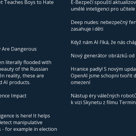
t Teaches Boys to Hate
E-Bezpečí spouští aktualizo
umělé inteligenci pro učitele
Deep nudes: nebezpečný fen
zasahuje i děti
Když nám AI říká, že nás cháp
y Are Dangerous
Nový generátor obrázků od f
 literally flooded with
beauty of the Russian
Hranice padly! S novým upd
n reality, these are
OpenAI jsme schopni tvořit 
d AI products.
omezení
igence Impact
Nástup éry válečných robotů 
k vizi Skynetu z filmu Termi
igence is here! It helps
detect manipulative
- for example in election