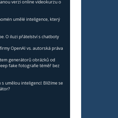
vanou verzi online videokurzu o
omén umělé inteligence, který
e. O iluzi přátelství s chatboty
irmy OpenAI vs. autorská práva
atem generátorů obrázků od
deep fake fotografie téměř bez
s umělou inteligencí: Blížíme se
nátor?