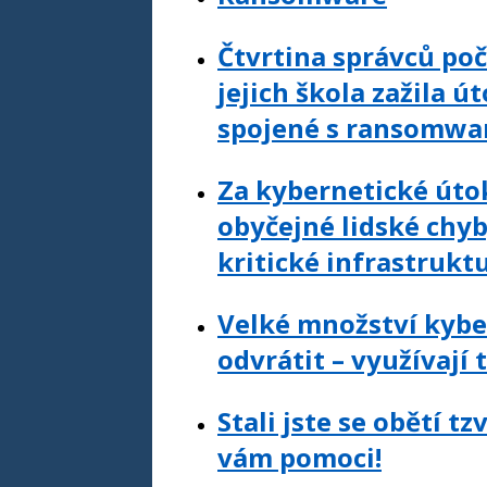
Čtvrtina správců poč
jejich škola zažila ú
spojené s ransomwa
Za kybernetické úto
obyčejné lidské chyb
kritické infrastruk
Velké množství kyb
odvrátit – využívají 
Stali jste se obětí tz
vám pomoci!