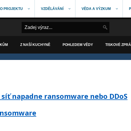
O PROJEKTU
VZDĚLÁVÁNÍ
VĚDA A VÝZKUM
ÁKŮM
Z NAŠÍ KUCHYNĚ
POHLEDEM VĚDY
TISKOVÉ ZPR
ní síť napadne ransomware nebo DDoS
 Ransomware