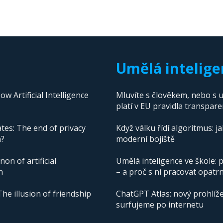
Umělá intelige
 Artificial Intelligence
Mluvíte s člověkem, nebo s u
platí v EU pravidla transpare
tes: The end of privacy
Když válku řídí algoritmus: j
n?
moderní bojiště
n of artificial
Umělá inteligence ve škole: p
n
– a proč s ní pracovat opatr
The illusion of friendship
ChatGPT Atlas: nový prohlíže
surfujeme po internetu