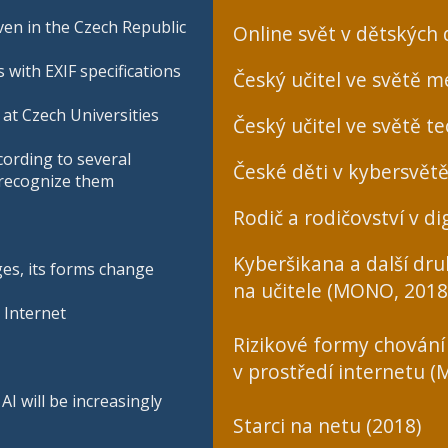
en in the Czech Republic
Online svět v dětských
 with EXIF specifications
Český učitel ve světě mé
at Czech Universities
Český učitel ve světě te
cording to several
České děti v kybersvětě
o recognize them
Rodič a rodičovství v dig
Kyberšikana a další dr
ges, its forms change
na učitele (MONO, 2018
 Internet
Rizikové formy chování
v prostředí internetu 
I will be increasingly
Starci na netu (2018)