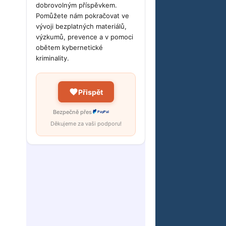
dobrovolným příspěvkem.
Pomůžete nám pokračovat ve
vývoji bezplatných materiálů,
výzkumů, prevence a v pomoci
obětem kybernetické
kriminality.
Přispět
Bezpečně přes
PayPal
Děkujeme za vaši podporu!