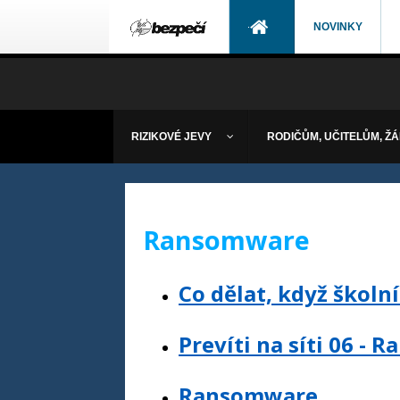
NOVINKY
RIZIKOVÉ JEVY
RODIČŮM, UČITELŮM, Ž
Ransomware
Co dělat, když škol
Prevíti na síti 06 -
Ransomware