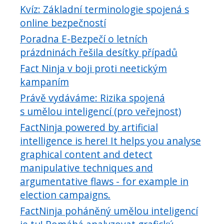
Kvíz: Základní terminologie spojená s
online bezpečností
Poradna E-Bezpečí o letních
prázdninách řešila desítky případů
Fact Ninja v boji proti neetickým
kampaním
Právě vydáváme: Rizika spojená
s umělou inteligencí (pro veřejnost)
FactNinja powered by artificial
intelligence is here! It helps you analyse
graphical content and detect
manipulative techniques and
argumentative flaws - for example in
election campaigns.
FactNinja poháněný umělou inteligencí