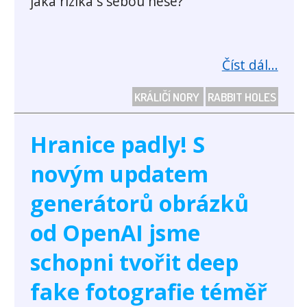
jaká rizika s sebou nese?
Číst dál...
KRÁLIČÍ NORY
RABBIT HOLES
Hranice padly! S
novým updatem
generátorů obrázků
od OpenAI jsme
schopni tvořit deep
fake fotografie téměř