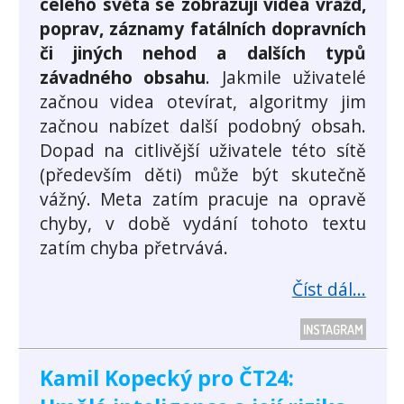
celého světa se zobrazují videa vražd,
poprav, záznamy fatálních dopravních
či jiných nehod a dalších typů
závadného obsahu
. Jakmile uživatelé
začnou videa otevírat, algoritmy jim
začnou nabízet další podobný obsah.
Dopad na citlivější uživatele této sítě
(především děti) může být skutečně
vážný. Meta zatím pracuje na opravě
chyby, v době vydání tohoto textu
zatím chyba přetrvává.
Číst dál...
INSTAGRAM
Kamil Kopecký pro ČT24: