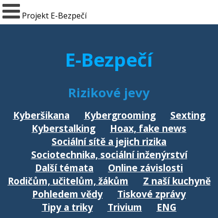
Projekt E-Bezpečí
E-Bezpečí
Rizikové jevy
Kyberšikana
Kybergrooming
Sexting
Kyberstalking
Hoax, fake news
Sociální sítě a jejich rizika
Sociotechnika, sociální inženýrství
Další témata
Online závislosti
Rodičům, učitelům, žákům
Z naší kuchyně
Pohledem vědy
Tiskové zprávy
Tipy a triky
Trivium
ENG