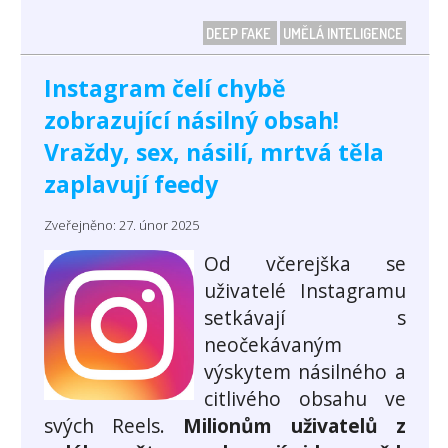
DEEP FAKE
UMĚLÁ INTELIGENCE
Instagram čelí chybě
zobrazující násilný obsah!
Vraždy, sex, násilí, mrtvá těla
zaplavují feedy
Zveřejněno: 27. únor 2025
Od včerejška se
uživatelé Instagramu
setkávají s
neočekávaným
výskytem násilného a
citlivého obsahu ve
svých Reels.
Milionům uživatelů z