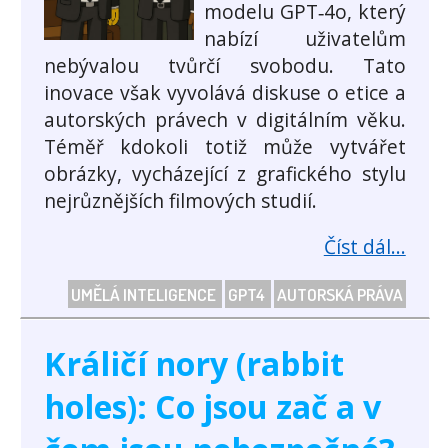
modelu GPT‑4o, který
nabízí uživatelům
nebývalou tvůrčí svobodu. Tato
inovace však vyvolává diskuse o etice a
autorských právech v digitálním věku.
Téměř kdokoli totiž může vytvářet
obrázky, vycházející z grafického stylu
nejrůznějších filmových studií.
Číst dál...
UMĚLÁ INTELIGENCE
GPT4
AUTORSKÁ PRÁVA
Králičí nory (rabbit
holes): Co jsou zač a v