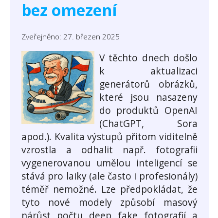
bez omezení
Zveřejněno: 27. březen 2025
V těchto dnech došlo
k aktualizaci
generátorů obrázků,
které jsou nasazeny
do produktů OpenAI
(ChatGPT, Sora
apod.). Kvalita výstupů přitom viditelně
vzrostla a odhalit např. fotografii
vygenerovanou umělou inteligencí se
stává pro laiky (ale často i profesionály)
téměř nemožné. Lze předpokládat, že
tyto nové modely způsobí masový
nárůst počtu deep fake fotografií a