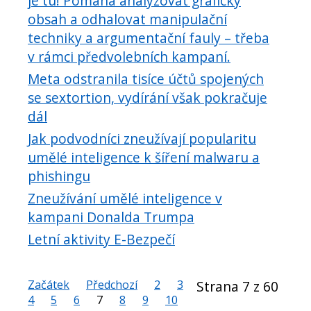
je tu! Pomáhá analyzovat grafický
obsah a odhalovat manipulační
techniky a argumentační fauly – třeba
v rámci předvolebních kampaní.
Meta odstranila tisíce účtů spojených
se sextortion, vydírání však pokračuje
dál
Jak podvodníci zneužívají popularitu
umělé inteligence k šíření malwaru a
phishingu
Zneužívání umělé inteligence v
kampani Donalda Trumpa
Letní aktivity E-Bezpečí
Začátek
Předchozí
2
3
Strana 7 z 60
4
5
6
7
8
9
10