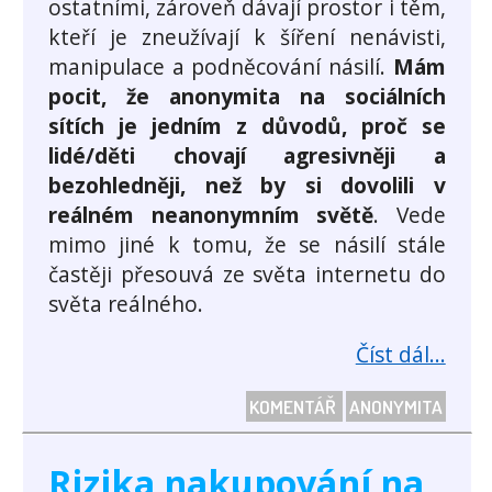
ostatními, zároveň dávají prostor i těm,
kteří je zneužívají k šíření nenávisti,
manipulace a podněcování násilí.
Mám
pocit, že anonymita na sociálních
sítích je jedním z důvodů, proč se
lidé/děti chovají agresivněji a
bezohledněji, než by si dovolili v
reálném neanonymním světě
. Vede
mimo jiné k tomu, že se násilí stále
častěji přesouvá ze světa internetu do
světa reálného.
Číst dál...
KOMENTÁŘ
ANONYMITA
Rizika nakupování na