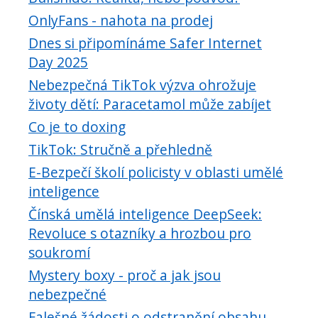
OnlyFans - nahota na prodej
Dnes si připomínáme Safer Internet
Day 2025
Nebezpečná TikTok výzva ohrožuje
životy dětí: Paracetamol může zabíjet
Co je to doxing
TikTok: Stručně a přehledně
E-Bezpečí školí policisty v oblasti umělé
inteligence
Čínská umělá inteligence DeepSeek:
Revoluce s otazníky a hrozbou pro
soukromí
Mystery boxy - proč a jak jsou
nebezpečné
Falešné žádosti o odstranění obsahu