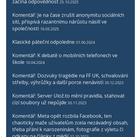
začíná odpovědnost
25.10.2025
Komentář: Je na čase zrušit anonymitu sociálních
sítí, přispívá razantnímu nárůstu násilí ve
společnosti
16.03.2025
Klasické páteční odpoledne
01.06.2024
Komentář: K debatě o mobilních telefonech ve
škole
10.04.2024
Komentář: Dozvuky tragédie na FF UK, schvalování
střelby, výhrůžky a další porce nenávisti
30.12.2023
Komentář: Server Ulož.to mění pravidla, stahovat
cizí soubory už nepůjde
30.11.2023
Komentář: Meta opět rozbila Facebook, ten
chaoticky maže uživatelům zcela nezávadný obsah,
třeba přání k narozeninám, fotografie z výletu či
odkazy na články z médií
22.10.2023