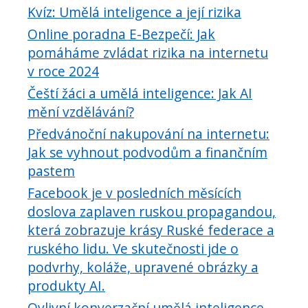
Kvíz: Umělá inteligence a její rizika
Online poradna E-Bezpečí: Jak
pomáháme zvládat rizika na internetu
v roce 2024
Čeští žáci a umělá inteligence: Jak AI
mění vzdělávání?
Předvánoční nakupování na internetu:
Jak se vyhnout podvodům a finančním
pastem
Facebook je v posledních měsících
doslova zaplaven ruskou propagandou,
která zobrazuje krásy Ruské federace a
ruského lidu. Ve skutečnosti jde o
podvrhy, koláže, upravené obrázky a
produkty AI.
Ovlivní konverzační umělá inteligence