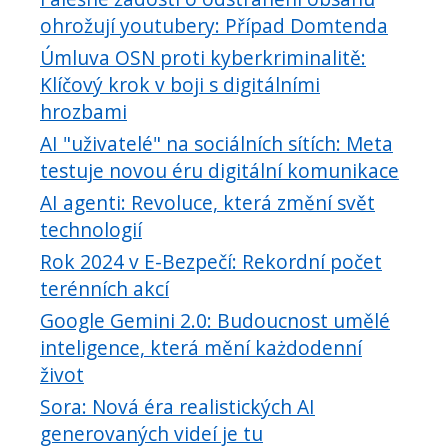
ohrožují youtubery: Případ Domtenda
Úmluva OSN proti kyberkriminalitě:
Klíčový krok v boji s digitálními
hrozbami
AI "uživatelé" na sociálních sítích: Meta
testuje novou éru digitální komunikace
AI agenti: Revoluce, která změní svět
technologií
Rok 2024 v E-Bezpečí: Rekordní počet
terénních akcí
Google Gemini 2.0: Budoucnost umělé
inteligence, která mění każdodenní
život
Sora: Nová éra realistických AI
generovaných videí je tu