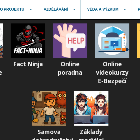
O PROJEKTU
VZDĚLÁVÁNÍ
VĚDA A VÝZKUM
Fact Ninja
Online
Online
e
poradna
videokurzy
E-Bezpečí
Samova
Základy