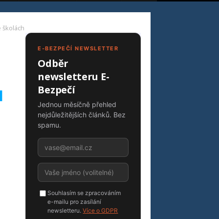
e školách
E-BEZPEČÍ NEWSLETTER
Odběr
newsletteru E-
Bezpečí
l
Jednou měsíčně přehled
nejdůležitějších článků. Bez
spamu.
Souhlasím se zpracováním
e-mailu pro zasílání
newsletteru.
Více o GDPR