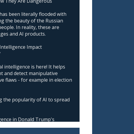
ow They Are Dangerous
as been literally flooded with
g the beauty of the Russian
ople. In reality, these are
ages and AI products.
 Intelligence Impact
?
l intelligence is here! It helps
nt and detect manipulative
 flaws - for example in election
 the popularity of AI to spread
ligence in Donald Trump's