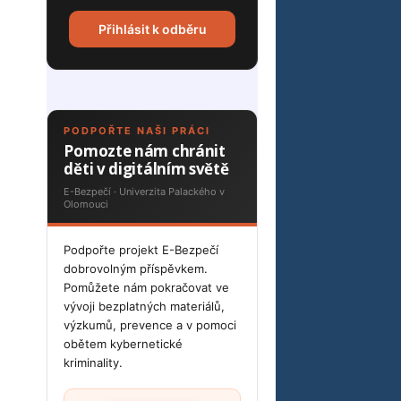
Přihlásit k odběru
PODPOŘTE NAŠI PRÁCI
Pomozte nám chránit
děti v digitálním světě
E-Bezpečí · Univerzita Palackého v
Olomouci
Podpořte projekt E-Bezpečí
dobrovolným příspěvkem.
Pomůžete nám pokračovat ve
vývoji bezplatných materiálů,
výzkumů, prevence a v pomoci
obětem kybernetické
kriminality.