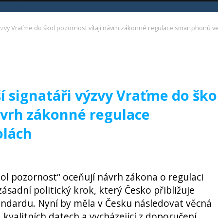
výzvy Vraťme do škol pozornost vítají návrh zákonné regulace smartphonů v
í signatáři výzvy Vraťme do ško
ávrh zákonné regulace
olách
kol pozornost“ oceňují návrh zákona o regulaci
sadní politický krok, který Česko přibližuje
dardu. Nyní by měla v Česku následovat věcná
a kvalitních datech a vycházející z doporučení