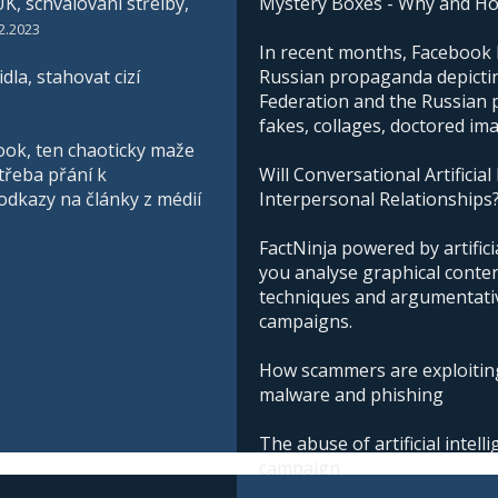
K, schvalování střelby,
Mystery Boxes - Why and H
2.2023
In recent months, Facebook h
la, stahovat cizí
Russian propaganda depictin
Federation and the Russian pe
fakes, collages, doctored im
ook, ten chaoticky maže
třeba přání k
Will Conversational Artificial
 odkazy na články z médií
Interpersonal Relationships
FactNinja powered by artificia
you analyse graphical conte
techniques and argumentative
campaigns.
How scammers are exploiting
malware and phishing
The abuse of artificial intel
campaign