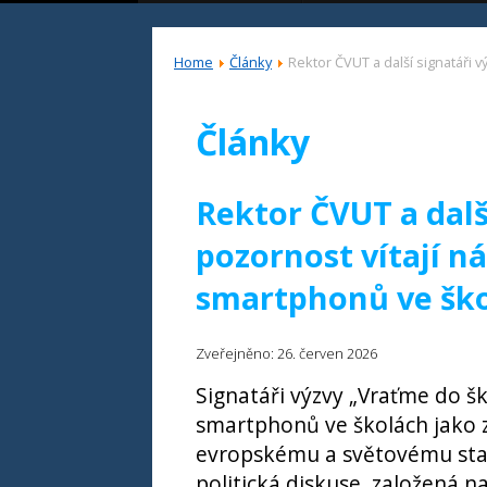
Home
Články
Rektor ČVUT a další signatáři 
Články
Rektor ČVUT a dalš
pozornost vítají n
smartphonů ve šk
Zveřejněno: 26. červen 2026
Signatáři výzvy „Vraťme do š
smartphonů ve školách jako zá
evropskému a světovému stan
politická diskuse, založená n