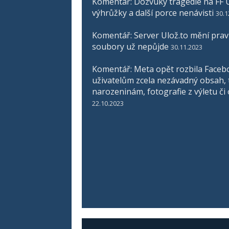
Komentář: Dozvuky tragédie na FF U
výhrůžky a další porce nenávisti
30.1
Komentář: Server Ulož.to mění pravid
soubory už nepůjde
30.11.2023
Komentář: Meta opět rozbila Faceb
uživatelům zcela nezávadný obsah, 
narozeninám, fotografie z výletu či
22.10.2023