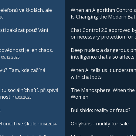
elefonů ve školách, ale
When an Algorithm Controls W
Is Changing the Modern Batt
26
ti zakázat používání
Chat Control 2.0 approved by
or necessary protection for 
ovědnosti je jen chaos.
Deep nudes: a dangerous phe
intelligence that also affects
09.12.2025
vu? Tam, kde začíná
When AI tells us it understan
with chatbots
u sociálních sítí, přispívá
The Manosphere: When the I
nosti
Women
16.03.2025
Bullshido: reality or fraud?
4
efonech ve škole
OnlyFans - nudity for sale
10.04.2024