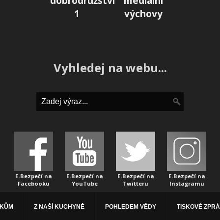
dobrodružství
mediální
1
výchovy
Vyhledej na webu...
E-Bezpečí na
E-Bezpečí na
E-Bezpečí na
E-Bezpečí na
Facebooku
YouTube
Twitteru
Instagramu
ÁKŮM
Z NAŠÍ KUCHYNĚ
POHLEDEM VĚDY
TISKOVÉ ZPR