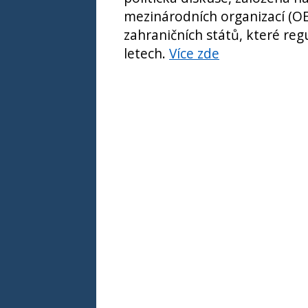
mezinárodních organizací (O
zahraničních států, které regu
letech.
Více zde