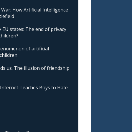
ar: How Artificial Intelligence
lefield
 EU states: The end of privacy
children?
nomenon of artificial
 children
ds us. The illusion of friendship
nternet Teaches Boys to Hate