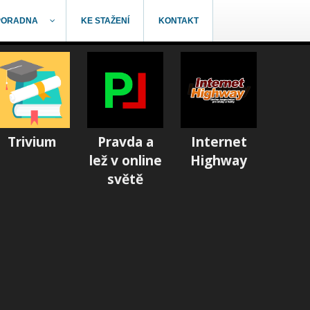
PORADNA
KE STAŽENÍ
KONTAKT
Trivium
Pravda a
Internet
lež v online
Highway
světě