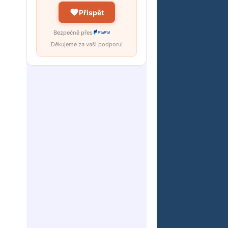
Přispět
Bezpečně přes
PayPal
Děkujeme za vaši podporu!