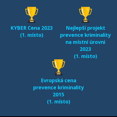
seznamování českých
dětí v kyberprostoru
(2017)
KYBER Cena 2023
Nejlepší projekt
Fenomén Minecraft v
(1. místo)
prevence kriminality
českém prostředí
na místní úrovni
(2017)
2023
(1. místo)
Další výsledky jsou k
dispozici na naší
samostatné stránce
Evropská cena
e-bezpeci.cz/vyzkum
.
prevence kriminality
2015
(1. místo)