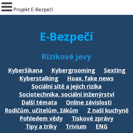
Projekt E-Bezpečí
E-Bezpečí
Rizikové jevy
Kyberšikana
Kybergrooming
Sexting
Kyberstalking
Hoax, fake news
Sociální sítě a jejich rizika
Sociotechnika, sociální inženýrství
Další témata
Online závislosti
Rodičům, učitelům, žákům
Z naší kuchyně
Pohledem vědy
Tiskové zprávy
Tipy a triky
Trivium
ENG