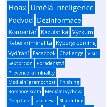
Hoax
Umělá inteligence
Podvod
Dezinformace
Komentář
Kazuistika
Výzkum
Kyberkriminalita
Kybergrooming
Vydírání
Facebook
Challenge
V síti
Sextortion
Poradenství
Prevence kriminality
Mediální gramotnost
Phishing
Romance scam
Mediální výchova
Deep fake
fake news
Sharenting