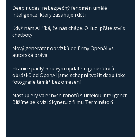
Deep nudes: nebezpečný fenomén umělé
inteligence, který zasahuje i děti
Když nám AI říká, že nás chápe. O iluzi přátelství s
chatboty
Nový generátor obrázků od firmy OpenAI vs.
autorská práva
Hranice padly! S novým updatem generátorů
obrázků od OpenAI jsme schopni tvořit deep fake
fotografie téměř bez omezení
Nástup éry válečných robotů s umělou inteligencí:
Blížíme se k vizi Skynetu z filmu Terminátor?