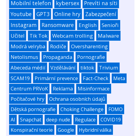
Mobilní telefon
kybersex
Prevíti na síti
Youtube
GPT3
Online hry
Zabezpečení
Instagram
Ransomware
English
Senioři
Učitel
Tik Tok
Webcam trolling
Malware
Modrá velryba
Rodiče
Oversharenting
Netolismus
Propaganda
Pornografie
Abeceda médií
Vzdělávání
tiktok
Trivium
SCAM19
Primární prevence
Fact-Check
Meta
Centrum PRVoK
Reklama
Misinformace
Počítačové hry
Ochrana osobních údajů
Dětská pornografie
Choking Challenge
FOMO
AI
Snapchat
deep nude
Regulace
COVID19
Konspirační teorie
Google
Hybridní válka