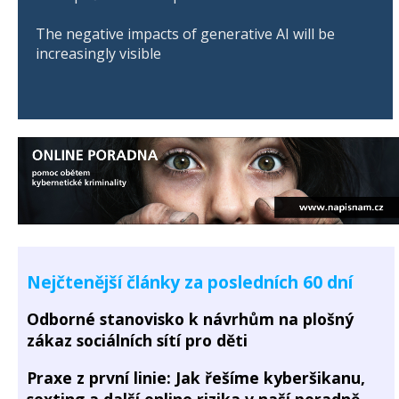
The negative impacts of generative AI will be
increasingly visible
Nejčtenější články za posledních 60 dní
Odborné stanovisko k návrhům na plošný
zákaz sociálních sítí pro děti
Praxe z první linie: Jak řešíme kyberšikanu,
sexting a další online rizika v naší poradně