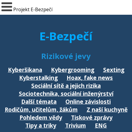
Projekt E-Bezpečí
E-Bezpečí
Rizikové jevy
Kyberšikana
Kybergrooming
Sexting
Kyberstalking
Hoax, fake news
Sociální sítě a jejich rizika
Sociotechnika, sociální inženýrství
Další témata
Online závislosti
Rodičům, učitelům, žákům
Z naší kuchyně
Pohledem vědy
Tiskové zprávy
Tipy a triky
Trivium
ENG