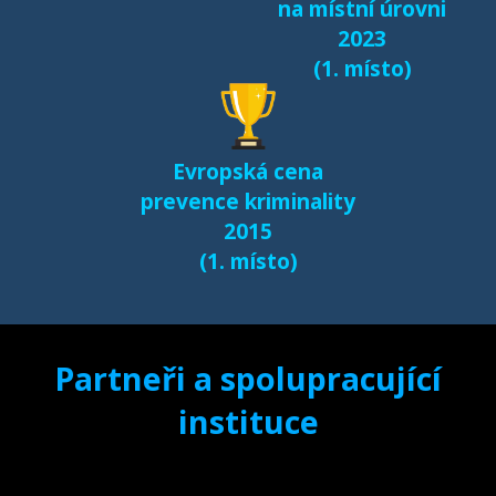
na místní úrovni
2023
(1. místo)
Evropská cena
prevence kriminality
2015
(1. místo)
Partneři a spolupracující
instituce