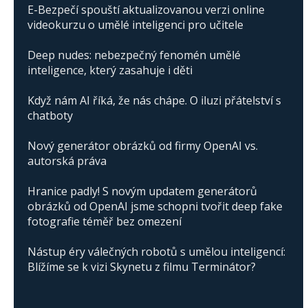
E-Bezpečí spouští aktualizovanou verzi online
videokurzu o umělé inteligenci pro učitele
Deep nudes: nebezpečný fenomén umělé
inteligence, který zasahuje i děti
Když nám AI říká, že nás chápe. O iluzi přátelství s
chatboty
Nový generátor obrázků od firmy OpenAI vs.
autorská práva
Hranice padly! S novým updatem generátorů
obrázků od OpenAI jsme schopni tvořit deep fake
fotografie téměř bez omezení
Nástup éry válečných robotů s umělou inteligencí:
Blížíme se k vizi Skynetu z filmu Terminátor?