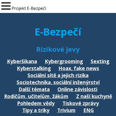
Projekt E-Bezpečí
E-Bezpečí
Rizikové jevy
Kyberšikana
Kybergrooming
Sexting
Kyberstalking
Hoax, fake news
Sociální sítě a jejich rizika
Sociotechnika, sociální inženýrství
Další témata
Online závislosti
Rodičům, učitelům, žákům
Z naší kuchyně
Pohledem vědy
Tiskové zprávy
Tipy a triky
Trivium
ENG