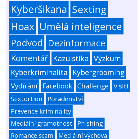
Kyberšikana
Sexting
Hoax
Umělá inteligence
Podvod
Dezinformace
Komentář
Kazuistika
Výzkum
Kyberkriminalita
Kybergrooming
Vydírání
Facebook
Challenge
V síti
Sextortion
Poradenství
Prevence kriminality
Mediální gramotnost
Phishing
Romance scam
Mediální výchova