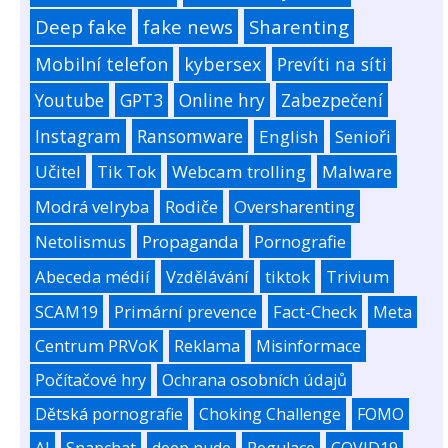
Deep fake
fake news
Sharenting
Mobilní telefon
kybersex
Prevíti na síti
Youtube
GPT3
Online hry
Zabezpečení
Instagram
Ransomware
English
Senioři
Učitel
Tik Tok
Webcam trolling
Malware
Modrá velryba
Rodiče
Oversharenting
Netolismus
Propaganda
Pornografie
Abeceda médií
Vzdělávání
tiktok
Trivium
SCAM19
Primární prevence
Fact-Check
Meta
Centrum PRVoK
Reklama
Misinformace
Počítačové hry
Ochrana osobních údajů
Dětská pornografie
Choking Challenge
FOMO
AI
Snapchat
deep nude
Regulace
COVID19