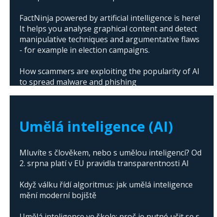
FactNinja powered by artificial intelligence is here!
It helps you analyse graphical content and detect
manipulative techniques and argumentative flaws
- for example in election campaigns.
How scammers are exploiting the popularity of AI
to spread malware and phishing
The abuse of artificial intelligence in Donald
Trump's campaign
Umělá inteligence (AI)
Mluvíte s člověkem, nebo s umělou inteligencí? Od
2. srpna platí v EU pravidla transparentnosti AI
Když válku řídí algoritmus: jak umělá inteligence
mění moderní bojiště
Umělá inteligence ve škole: proč je nutné učit se s