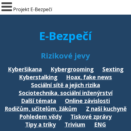
Projekt E-Bezpečí
E-Bezpečí
Rizikové jevy
Kyberšikana
Kybergrooming
Sexting
Kyberstalking
Hoax, fake news
Sociální sítě a jejich rizika
Sociotechnika, sociální inženýrství
Další témata
Online závislosti
Rodičům, učitelům, žákům
Z naší kuchyně
Pohledem vědy
Tiskové zprávy
Tipy a triky
Trivium
ENG