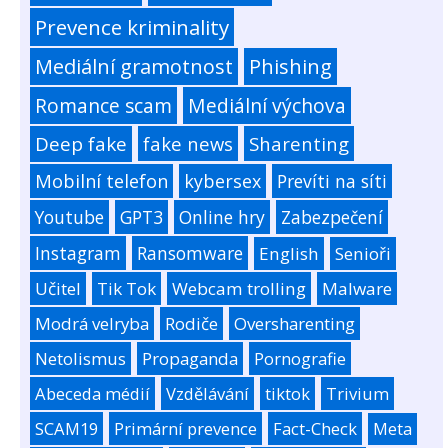
Prevence kriminality
Mediální gramotnost
Phishing
Romance scam
Mediální výchova
Deep fake
fake news
Sharenting
Mobilní telefon
kybersex
Prevíti na síti
Youtube
GPT3
Online hry
Zabezpečení
Instagram
Ransomware
English
Senioři
Učitel
Tik Tok
Webcam trolling
Malware
Modrá velryba
Rodiče
Oversharenting
Netolismus
Propaganda
Pornografie
Abeceda médií
Vzdělávání
tiktok
Trivium
SCAM19
Primární prevence
Fact-Check
Meta