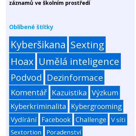
záznamů ve školním prostředí
Oblíbené štítky
Kyberšikana
Sexting
Hoax
Umělá inteligence
Podvod
Dezinformace
Komentář
Kazuistika
Výzkum
Kyberkriminalita
Kybergrooming
Vydírání
Facebook
Challenge
V síti
Sextortion
Poradenství