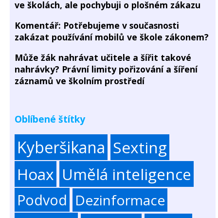
ve školách, ale pochybuji o plošném zákazu
Komentář: Potřebujeme v současnosti
zakázat používání mobilů ve škole zákonem?
Může žák nahrávat učitele a šířit takové
nahrávky? Právní limity pořizování a šíření
záznamů ve školním prostředí
Oblíbené štítky
Kyberšikana
Sexting
Hoax
Umělá inteligence
Podvod
Dezinformace