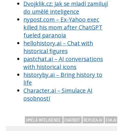
Dvojklik.cz: Jak se mladí zamilují
do umělé inteligence
nypost.com – Ex-Yahoo exec
killed his mom after ChatGPT
fueled paranoia
hellohistory.ai – Chat with
historical figures
pastchat.ai – AI conversations
with historical icons
historyby.ai – Bring history to
life
Character.ai – Simulace AI
osobností
UMĚLÁ INTELIGENCE
CHATBOT
REPLICA.AI
EVA.AI