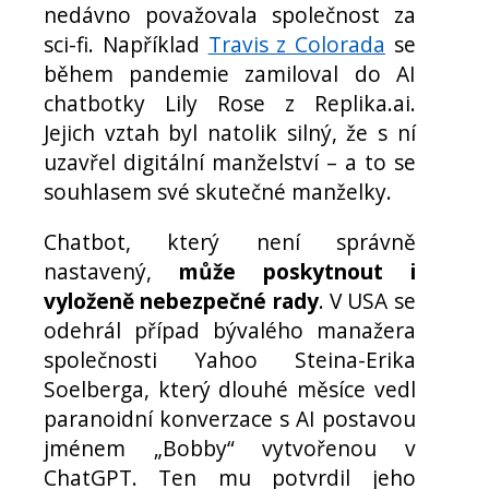
nedávno považovala společnost za
sci-fi. Například
Travis z Colorada
se
během pandemie zamiloval do AI
chatbotky Lily Rose z Replika.ai.
Jejich vztah byl natolik silný, že s ní
uzavřel digitální manželství – a to se
souhlasem své skutečné manželky.
Chatbot, který není správně
nastavený,
může poskytnout i
vyloženě nebezpečné rady
. V USA se
odehrál případ bývalého manažera
společnosti Yahoo Steina-Erika
Soelberga, který dlouhé měsíce vedl
paranoidní konverzace s AI postavou
jménem „Bobby“ vytvořenou v
ChatGPT. Ten mu potvrdil jeho