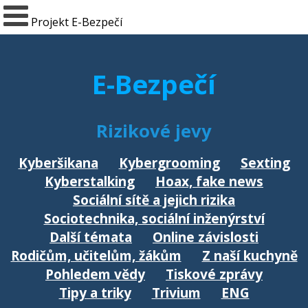
Projekt E-Bezpečí
E-Bezpečí
Rizikové jevy
Kyberšikana
Kybergrooming
Sexting
Kyberstalking
Hoax, fake news
Sociální sítě a jejich rizika
Sociotechnika, sociální inženýrství
Další témata
Online závislosti
Rodičům, učitelům, žákům
Z naší kuchyně
Pohledem vědy
Tiskové zprávy
Tipy a triky
Trivium
ENG