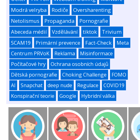
Modrá velryba
Rodiče
Oversharenting
Netolismus
Propaganda
Pornografie
Abeceda médií
Vzdělávání
tiktok
Trivium
SCAM19
Primární prevence
Fact-Check
Meta
Centrum PRVoK
Reklama
Misinformace
Počítačové hry
Ochrana osobních údajů
Dětská pornografie
Choking Challenge
FOMO
AI
Snapchat
deep nude
Regulace
COVID19
Konspirační teorie
Google
Hybridní válka