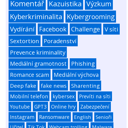
Komentář
Kazuistika
Výzkum
Kyberkriminalita
Kybergrooming
Vydírání
Facebook
Challenge
V síti
Sextortion
Poradenství
Prevence kriminality
Mediální gramotnost
Phishing
Romance scam
Mediální výchova
Deep fake
fake news
Sharenting
Mobilní telefon
kybersex
Prevíti na síti
Youtube
GPT3
Online hry
Zabezpečení
Instagram
Ransomware
English
Senioři
Učitel
Tik Tok
Webcam trolling
Malware