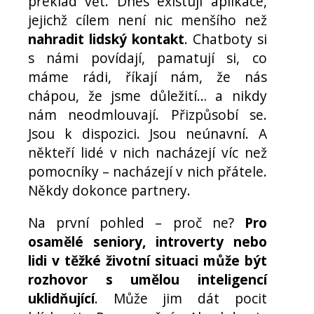
překlad vět. Dnes existují aplikace,
jejichž cílem není nic menšího než
nahradit lidský kontakt
. Chatboty si
s námi povídají, pamatují si, co
máme rádi, říkají nám, že nás
chápou, že jsme důležití… a nikdy
nám neodmlouvají. Přizpůsobí se.
Jsou k dispozici. Jsou neúnavní. A
někteří lidé v nich nacházejí víc než
pomocníky – nacházejí v nich přátele.
Někdy dokonce partnery.
Na první pohled – proč ne?
Pro
osamělé seniory, introverty nebo
lidi v těžké životní situaci může být
rozhovor s umělou inteligencí
uklidňující
. Může jim dát pocit