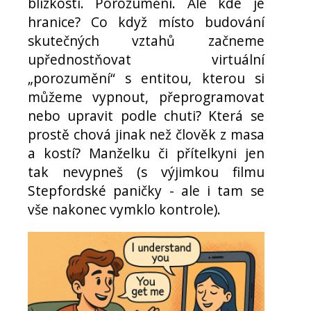
blízkosti. Porozumění. Ale kde je
hranice? Co když místo budování
skutečných vztahů začneme
upřednostňovat virtuální
„porozumění“ s entitou, kterou si
můžeme vypnout, přeprogramovat
nebo upravit podle chuti? Která se
prostě chová jinak než člověk z masa
a kostí? Manželku či přítelkyni jen
tak nevypneš (s výjimkou filmu
Stepfordské paničky - ale i tam se
vše nakonec vymklo kontrole).