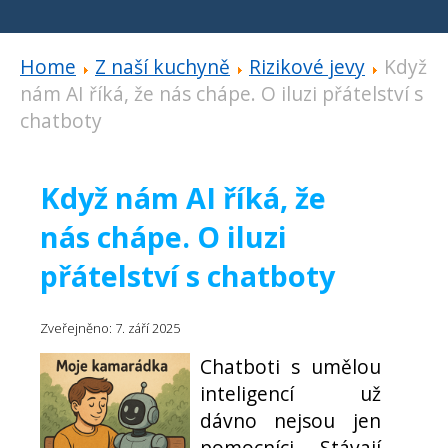
Home
Z naší kuchyně
Rizikové jevy
Když
nám AI říká, že nás chápe. O iluzi přátelství s
chatboty
Když nám AI říká, že
nás chápe. O iluzi
přátelství s chatboty
Zveřejněno: 7. září 2025
Chatboti s umělou
inteligencí už
dávno nejsou jen
pomocníci. Stávají