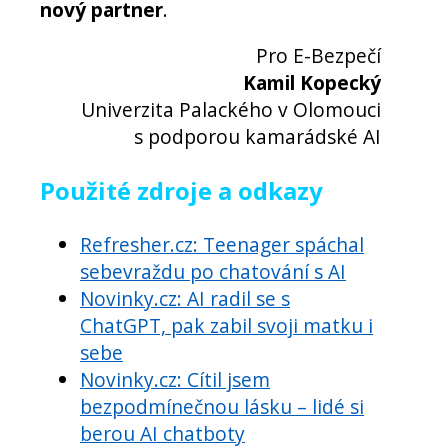
nový partner
.
Pro E-Bezpečí
Kamil Kopecký
Univerzita Palackého v Olomouci
s podporou kamarádské AI
Použité zdroje a odkazy
Refresher.cz: Teenager spáchal
sebevraždu po chatování s AI
Novinky.cz: AI radil se s
ChatGPT, pak zabil svoji matku i
sebe
Novinky.cz: Cítil jsem
bezpodmínečnou lásku – lidé si
berou AI chatboty