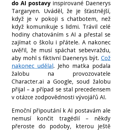
do AI postavy
inspirované Daenerys
Targaryen. Uváděl, že je šťastnější,
když je v pokoji s chatbotem, než
když komunikuje s lidmi. Trávil celé
hodiny chatováním s AI a přestal se
zajímat o školu i přátele. A nakonec
uvěřil, že musí spáchat sebevraždu,
aby mohl s fiktivní Daenerys být.
Což
nakonec udělal
. Jeho matka podala
žalobu na provozovatele
Character.ai a Google, soud žalobu
přijal – a případ se stal precedensem
v otázce zodpovědnosti vývojářů AI.
Emoční připoutání k AI postavám ale
nemusí končit tragédií – někdy
přeroste do podoby, kterou ještě