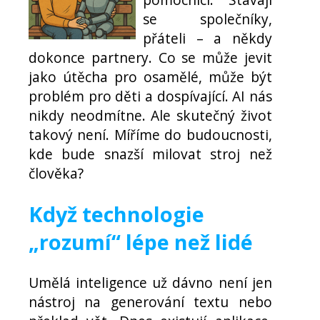
se společníky,
přáteli – a někdy
dokonce partnery. Co se může jevit
jako útěcha pro osamělé, může být
problém pro děti a dospívající. AI nás
nikdy neodmítne. Ale skutečný život
takový není. Míříme do budoucnosti,
kde bude snazší milovat stroj než
člověka?
Když technologie
„rozumí“ lépe než lidé
Umělá inteligence už dávno není jen
nástroj na generování textu nebo