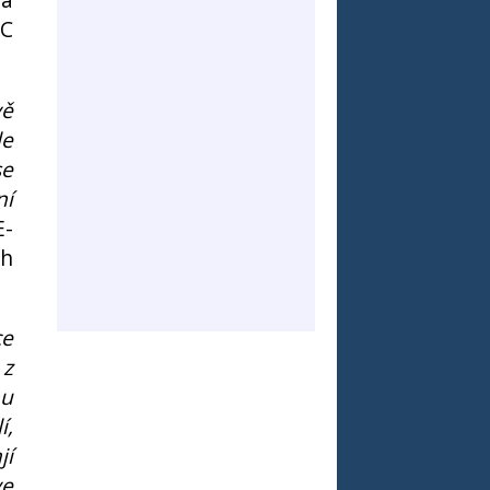
PC
vě
le
se
ní
E-
ch
ce
 z
mu
í,
jí
ve