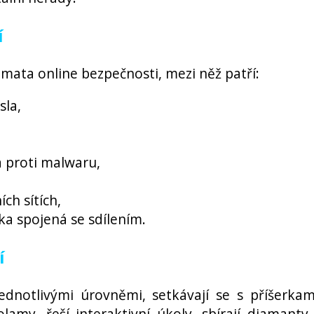
í
émata online bezpečnosti, mezi něž patří:
sla,
a proti malwaru,
ch sítích,
ika spojená se sdílením.
í
ednotlivými úrovněmi, setkávají se s příšerkam
volamy, řeší interaktivní úkoly, sbírají diamanty