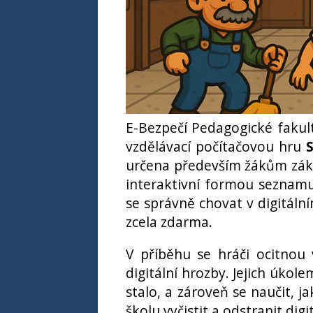
E-Bezpečí Pedagogické fakul
vzdělávací počítačovou hru
S
určena především žákům zákla
interaktivní formou seznamuj
se správně chovat v digitální
zcela zdarma.
V příběhu se hráči ocitnou 
digitální hrozby. Jejich úkol
stalo, a zároveň se naučit, 
školu vyčistit a odstranit digi