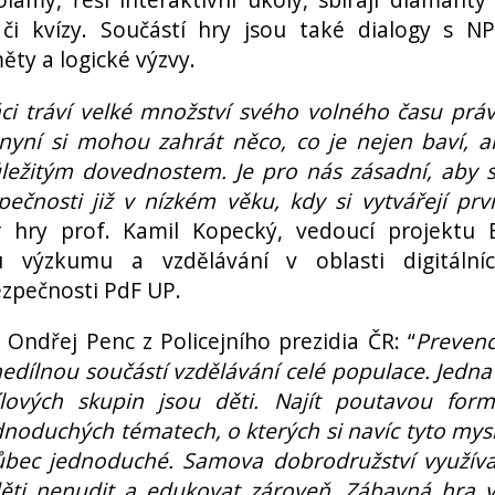
 či kvízy. Součástí hry jsou také dialogy s N
ěty a logické výzvy.
áci tráví velké množství svého volného času prá
nyní si mohou zahrát něco, co je nejen baví, a
ůležitým dovednostem. Je pro nás zásadní, aby 
pečnosti již v nízkém věku, kdy si vytvářejí prv
r hry prof. Kamil Kopecký, vedoucí projektu 
tu výzkumu a vzdělávání v oblasti digitální
ezpečnosti PdF UP.
Ondřej Penc z Policejního prezidia ČR: “
Preven
nedílnou součástí vzdělávání celé populace. Jedna
cílových skupin jsou děti. Najít poutavou for
dnoduchých tématech, o kterých si navíc tyto mysl
vůbec jednoduché. Samova dobrodružství využíva
děti nenudit a edukovat zároveň. Zábavná hra 