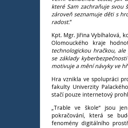
které Sam zachraňuje svou š
zároveň seznamuje děti s hr
radost.
”
Kpt. Mgr. Jiřina Vybíhalová, 
Olomouckého kraje hodnot
technologickou hračkou, a
se základy kyberbezpečnosti
motivuje a mění návyky ve hře
Hra vznikla ve spolupráci p
fakulty Univerzity Palackéh
stačí pouze internetový prohl
„Trable ve škole“ jsou jen
pokračování, která se bud
fenomény digitálního prostře