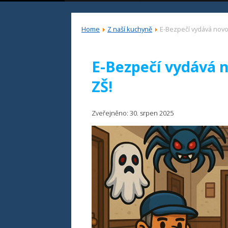
Home
Z naší kuchyně
E-Bezpečí vydává novou
E-Bezpečí vydává n
ZŠ!
Zveřejněno: 30. srpen 2025