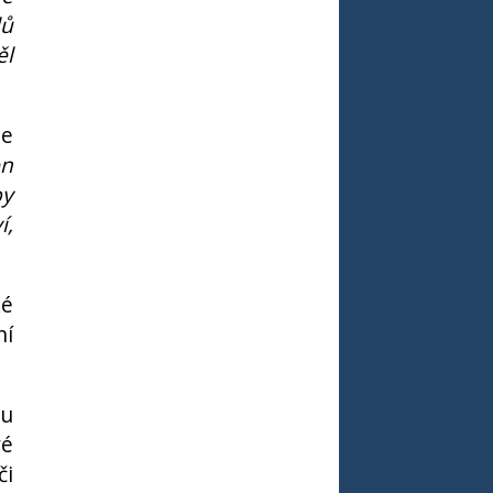
lů
ěl
ie
en
by
í,
ké
ní
du
vé
či