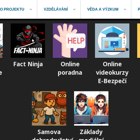
O PROJEKTU
VZDĚLÁVÁNÍ
VĚDA A VÝZKUM
Fact Ninja
Online
Online
e
poradna
videokurzy
E-Bezpečí
Samova
Základy