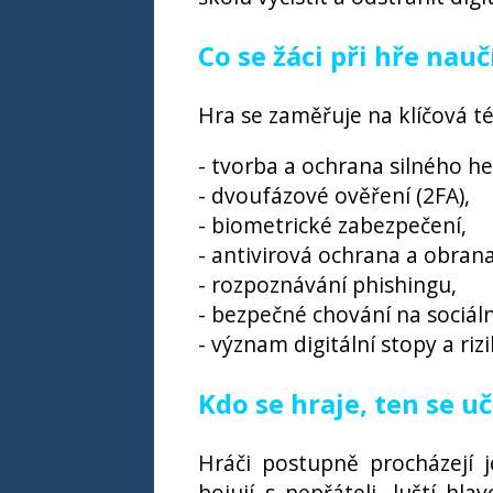
Co se žáci při hře nauč
Hra se zaměřuje na klíčová t
- tvorba a ochrana silného he
- dvoufázové ověření (2FA),
- biometrické zabezpečení,
- antivirová ochrana a obran
- rozpoznávání phishingu,
- bezpečné chování na sociální
- význam digitální stopy a riz
Kdo se hraje, ten se uč
Hráči postupně procházejí j
bojují s nepřáteli, luští hla