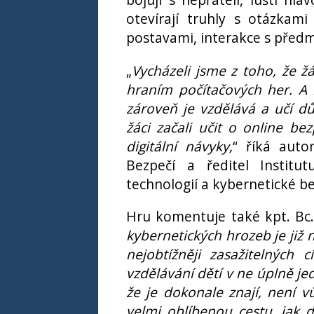
otevírají truhly s otázkami
postavami, interakce s předm
„
Vycházeli jsme z toho, že ž
hraním počítačových her. A 
zároveň je vzdělává a učí d
žáci začali učit o online bez
digitální návyky,
“ říká auto
Bezpečí a ředitel Institu
technologií a kybernetické b
Hru komentuje také kpt. Bc. 
kybernetických hrozeb je již 
nejobtížněji zasažitelných 
vzdělávání dětí v ne úplně je
že je dokonale znají, není 
velmi oblíbenou cestu, jak 