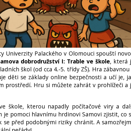
ty Univerzity Palackého v Olomouci spouští nov
amova dobrodružství I: Trable ve škole
, která 
dních škol (od cca 4.-5. třídy ZŠ). Hra zábavnou
e děti se základy online bezpečnosti a učí je, j
m prostředí. Hru si můžete zahrát v prohlížeči a 
ve škole, kterou napadly počítačové viry a dal
em je pomoci hlavnímu hrdinovi Samovi zjistit, co 
jak se před podobnými riziky chránit. A samozřej
tální neřády!