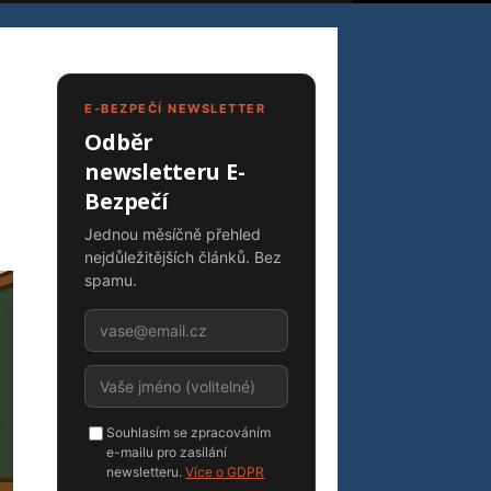
E-BEZPEČÍ NEWSLETTER
Odběr
newsletteru E-
Bezpečí
Jednou měsíčně přehled
nejdůležitějších článků. Bez
spamu.
Souhlasím se zpracováním
e-mailu pro zasílání
newsletteru.
Více o GDPR