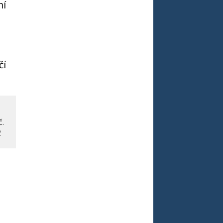
ní
čí
č.
2