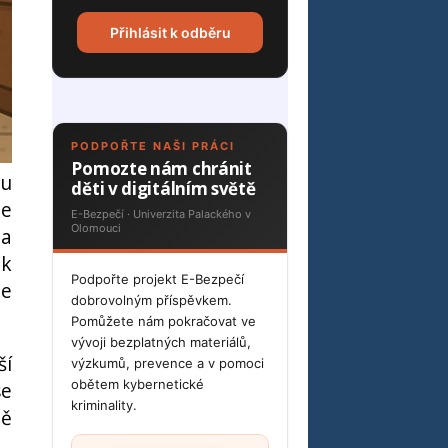
Přihlásit k odběru
PODPOŘTE NAŠI PRÁCI
Pomozte nám chránit
ou
děti v digitálním světě
je
E-Bezpečí · Univerzita Palackého v
Olomouci
 a
ak
Podpořte projekt E-Bezpečí
je
dobrovolným příspěvkem.
Pomůžete nám pokračovat ve
vývoji bezplatných materiálů,
ší
výzkumů, prevence a v pomoci
obětem kybernetické
se
kriminality.
mě