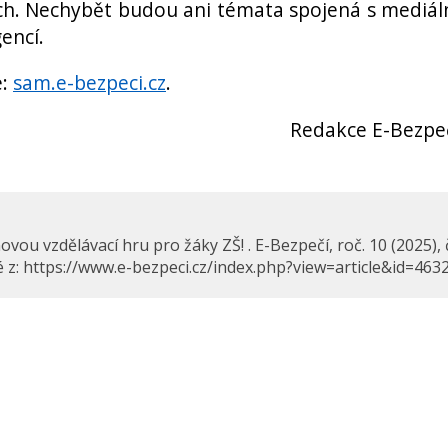
ích. Nechybět budou ani témata spojená s mediál
encí.
e:
sam.e-bezpeci.cz
.
Redakce E-Bezpe
ou vzdělávací hru pro žáky ZŠ! . E-Bezpečí, roč. 10 (2025), 
é z: https://www.e-bezpeci.cz/index.php?view=article&id=463