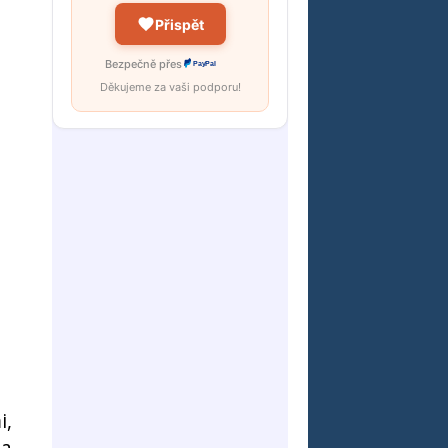
Přispět
Bezpečně přes
PayPal
Děkujeme za vaši podporu!
i,
 a