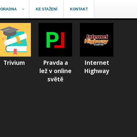
PORADNA
KE STAŽENÍ
KONTAKT
Trivium
Pravda a
Internet
lež v online
Highway
světě