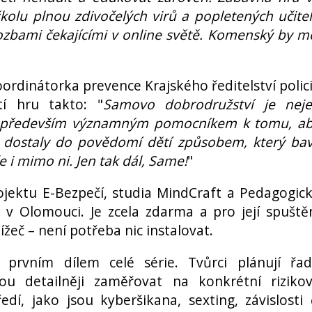
kolu plnou zdivočelých virů a popletených učite
ozbami čekajícími v online světě. Komenský by m
koordinátorka prevence Krajského ředitelství polic
í hru takto: "
Samovo dobrodružství je nej
le především významným pomocníkem k tomu, a
 dostaly do povědomí dětí způsobem, který bav
 i mimo ni. Jen tak dál, Same!
"
rojektu E-Bezpečí, studia MindCraft a Pedagogic
o v Olomouci. Je zcela zdarma a pro její spuště
ížeč – není potřeba nic instalovat.
 prvním dílem celé série. Tvůrci plánují řa
ou detailněji zaměřovat na konkrétní riziko
dí, jako jsou kyberšikana, sexting, závislosti 