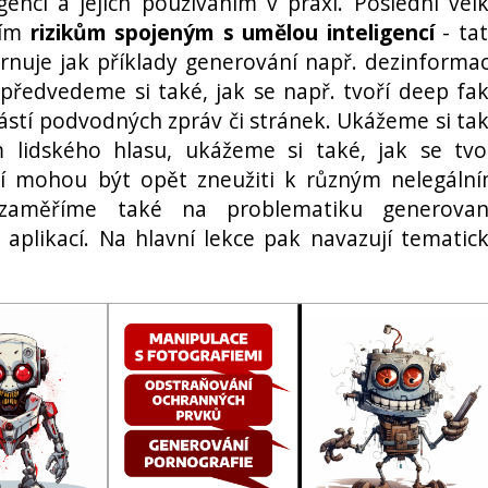
encí a jejich používáním v praxi. Poslední vel
ším
rizikům spojeným s umělou inteligencí
- ta
hrnuje jak příklady generování např. dezinformac
předvedeme si také, jak se např. tvoří deep fa
částí podvodných zpráv či stránek. Ukážeme si ta
m lidského hlasu, ukážeme si také, jak se tvo
eří mohou být opět zneužiti k různým nelegáln
zaměříme také na problematiku generova
h aplikací. Na hlavní lekce pak navazují tematic