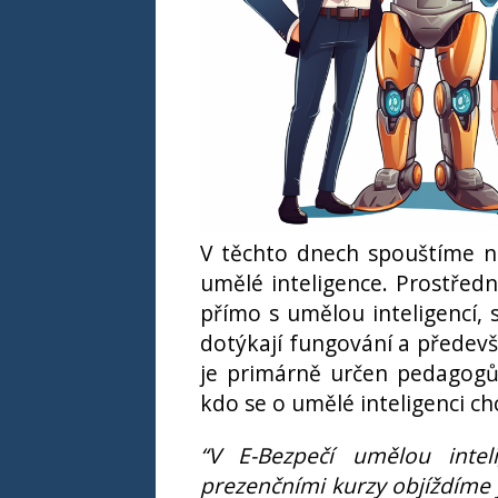
V těchto dnech spouštíme n
umělé inteligence. Prostředn
přímo s umělou inteligencí,
dotýkají fungování a předevš
je primárně určen pedagogů
kdo se o umělé inteligenci c
“V E-Bezpečí umělou inte
prezenčními kurzy objíždíme j