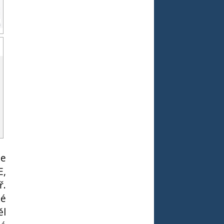
me
E,
ř.
ké
ěl