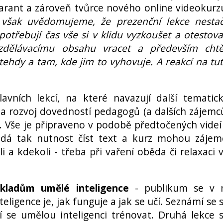
garant a zároveň tvůrce nového online videokurz
však uvědomujeme, že prezenční lekce nestač
 potřebují čas vše si v klidu vyzkoušet a otestova
zdělávacímu obsahu vracet a především chtě
ehdy a tam, kde jim to vyhovuje. A reakcí na tu
avních lekcí, na které navazují další tematic
 na rozvoj dovedností pedagogů (a dalších zájemc
í. Vše je připraveno v podobě předtočených videí
dá tak nutnost číst text a kurz mohou zájem
 a kdekoli - třeba při vaření oběda či relaxaci 
ákladům umělé inteligence
- publikum se v 
eligence je, jak funguje a jak se učí. Seznámí se 
í se umělou inteligenci trénovat. Druhá lekce 