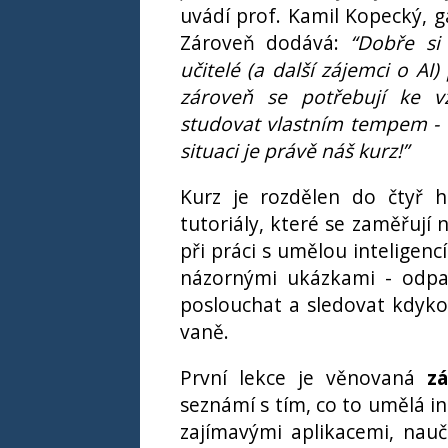
uvádí prof. Kamil Kopecký, 
Zároveň dodává:
“Dobře si 
učitelé (a další zájemci o AI)
zároveň se potřebují ke v
studovat vlastním tempem - t
situaci je právě náš kurz!”
Kurz je rozdělen do čtyř hl
tutoriály, které se zaměřují
při práci s umělou inteligenc
názornými ukázkami - odpa
poslouchat a sledovat kdykoli
vaně.
První lekce je věnovaná
z
seznámí s tím, co to umělá int
zajímavými aplikacemi, nauč