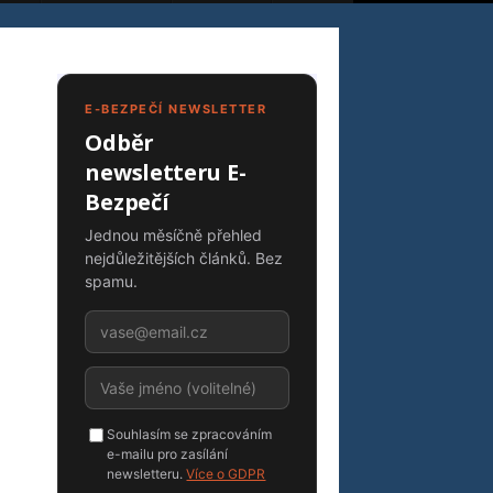
E-BEZPEČÍ NEWSLETTER
Odběr
newsletteru E-
Bezpečí
Jednou měsíčně přehled
nejdůležitějších článků. Bez
spamu.
Souhlasím se zpracováním
e-mailu pro zasílání
newsletteru.
Více o GDPR