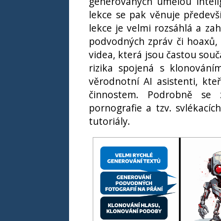
generovaných umělou intelig
lekce se pak věnuje předev
lekce je velmi rozsáhlá a za
podvodných zpráv či hoaxů, 
videa, která jsou častou sou
rizika spojená s klonování
věrodnotní AI asistenti, kt
činnostem. Podrobně se 
pornografie a tzv. svlékacíc
tutoriály.