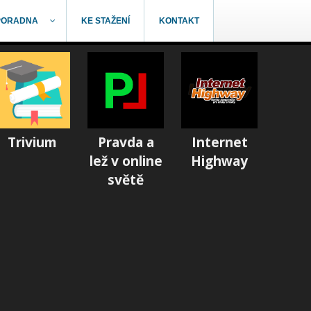
PORADNA
KE STAŽENÍ
KONTAKT
Trivium
Pravda a
Internet
lež v online
Highway
světě