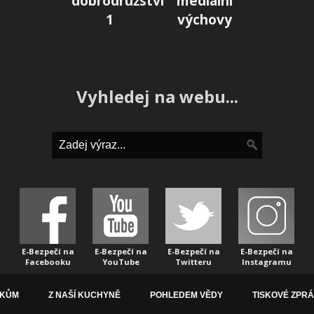
dobrodružství
mediální
1
výchovy
Vyhledej na webu...
E-Bezpečí na
E-Bezpečí na
E-Bezpečí na
E-Bezpečí na
Facebooku
YouTube
Twitteru
Instagramu
ÁKŮM
Z NAŠÍ KUCHYNĚ
POHLEDEM VĚDY
TISKOVÉ ZPR