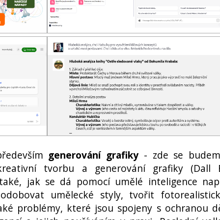
 především
generování grafiky
- zde se bude
reativní tvorbu a generování grafiky (Dall 
 také, jak se dá pomocí umělé inteligence nap
odobovat umělecké styly, tvořit fotorealistic
aké problémy, které jsou spojeny s ochranou d