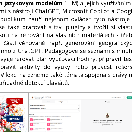
m jazykovým modelům
(LLM) a jejich využíváním
mí s nástroji ChatGPT, Microsoft Copilot a Goog
 publikum naučí nejenom ovládat tyto nástroje
e také pracovat s tzv. pluginy a tvořit si vlast
 jsou natrénováni na vlastních materiálech - tře
 části věnované např. generování geografický
římo z ChatGPT. Pedagogové se seznámí s mno
vygenerovat plán vyučovací hodiny, připravit tes
ipravit aktivity do výuky nebo provést rešer
 V lekci nalezneme také témata spojená s právy 
 případně detekcí plagiátů.