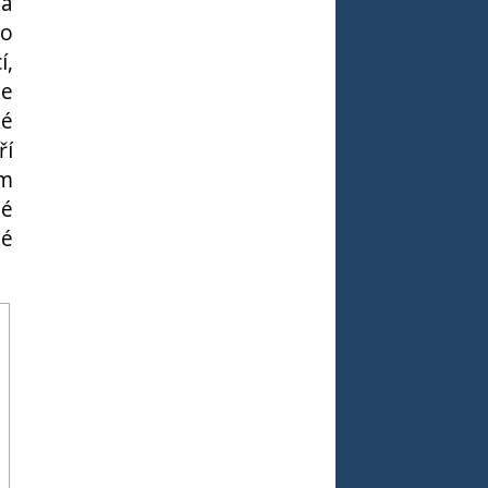
ká
to
í,
ke
ké
ří
ím
né
ké