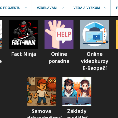
O PROJEKTU
VZDĚLÁVÁNÍ
VĚDA A VÝZKUM
Fact Ninja
Online
Online
e
poradna
videokurzy
E-Bezpečí
Samova
Základy