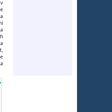
 v
le
 a
ní
ba
ch
ha
t,
še
na