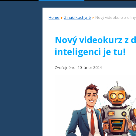
Home
Z naší kuchyně
Nový videokurz z dílny 
Nový videokurz z d
inteligenci je tu!
Zveřejněno: 10. únor 2024