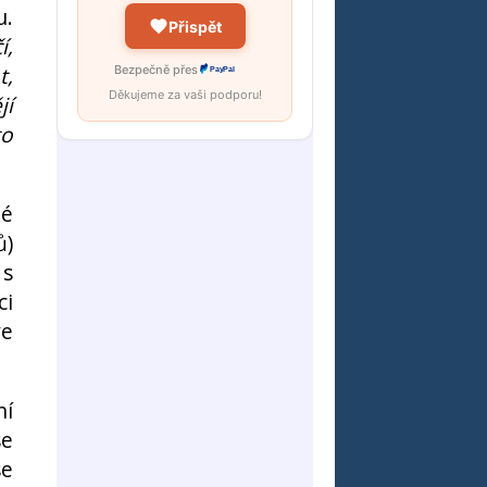
u.
Přispět
í,
t,
Bezpečně přes
PayPal
Děkujeme za vaši podporu!
jí
to
ké
ů)
 s
ci
ve
ní
se
se