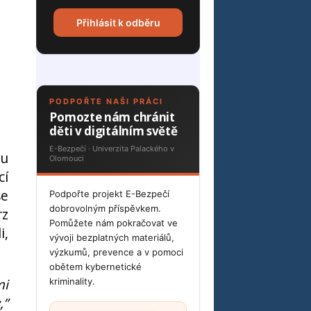
Přihlásit k odběru
PODPOŘTE NAŠI PRÁCI
Pomozte nám chránit
děti v digitálním světě
E-Bezpečí · Univerzita Palackého v
ku
Olomouci
cí
se
Podpořte projekt E-Bezpečí
dobrovolným příspěvkem.
rz
Pomůžete nám pokračovat ve
i,
vývoji bezplatných materiálů,
výzkumů, prevence a v pomoci
obětem kybernetické
mi
kriminality.
,”