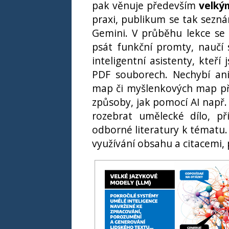
pak věnuje především
velký
praxi, publikum se tak sezná
Gemini. V průběhu lekce se
psát funkční promty, naučí s
inteligentní asistenty, kteří
PDF souborech. Nechybí ani
map či myšlenkových map p
způsoby, jak pomocí AI např. 
rozebrat umělecké dílo, př
odborné literatury k tématu.
využívání obsahu a citacemi,