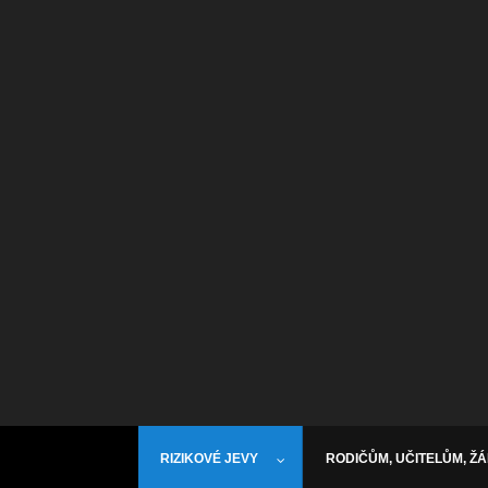
RIZIKOVÉ JEVY
RODIČŮM, UČITELŮM, Ž