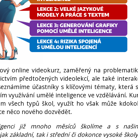
ový online videokurz, zaměřený na problemati
ictvím předtočených videolekcí, ale také interak
 seznámíme účastníky s klíčovými tématy, která 
ím využívání umělé inteligence ve vzdělávání. Ku
m všech typů škol, využít ho však může kdokol
hce něco nového dozvědět.
ligenci již mnoho měsíců školíme a s naši
ak základní, tak i střední či dokonce vysoké školy