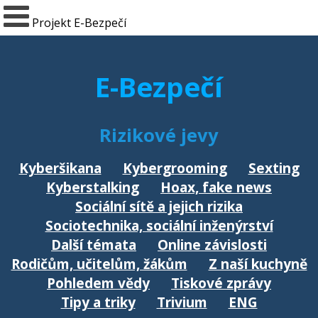
Projekt E-Bezpečí
E-Bezpečí
Rizikové jevy
Kyberšikana
Kybergrooming
Sexting
Kyberstalking
Hoax, fake news
Sociální sítě a jejich rizika
Sociotechnika, sociální inženýrství
Další témata
Online závislosti
Rodičům, učitelům, žákům
Z naší kuchyně
Pohledem vědy
Tiskové zprávy
Tipy a triky
Trivium
ENG