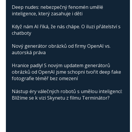
Deep nudes: nebezpečný fenomén umělé
inteligence, který zasahuje i děti
Když nám AI říká, že nás chápe. O iluzi přátelství s
chatboty
Nový generátor obrázků od firmy OpenAI vs.
autorská práva
Hranice padly! S novým updatem generátorů
obrázků od OpenAI jsme schopni tvořit deep fake
fotografie téměř bez omezení
Nástup éry válečných robotů s umělou inteligencí:
Blížíme se k vizi Skynetu z filmu Terminátor?