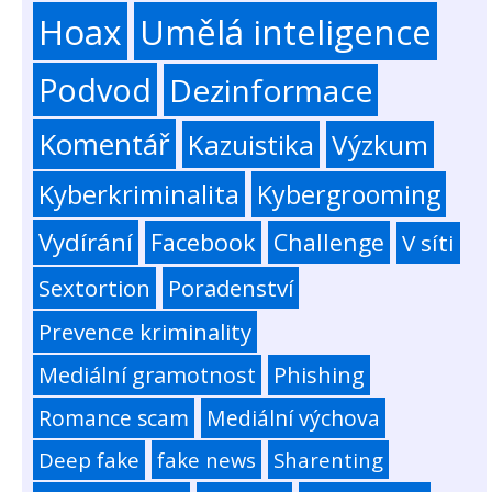
Hoax
Umělá inteligence
Podvod
Dezinformace
Komentář
Kazuistika
Výzkum
Kyberkriminalita
Kybergrooming
Vydírání
Facebook
Challenge
V síti
Sextortion
Poradenství
Prevence kriminality
Mediální gramotnost
Phishing
Romance scam
Mediální výchova
Deep fake
fake news
Sharenting