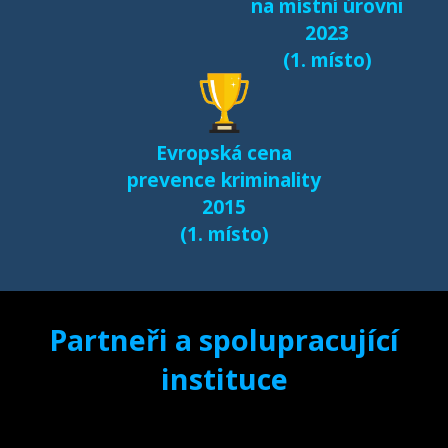
na místní úrovni
2023
(1. místo)
Evropská cena
prevence kriminality
2015
(1. místo)
Partneři a spolupracující
instituce