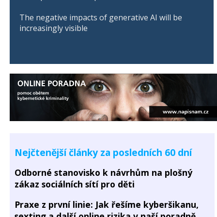
The negative impacts of generative AI will be
increasingly visible
Nejčtenější články za posledních 60 dní
Odborné stanovisko k návrhům na plošný
zákaz sociálních sítí pro děti
Praxe z první linie: Jak řešíme kyberšikanu,
sexting a další online rizika v naší poradně