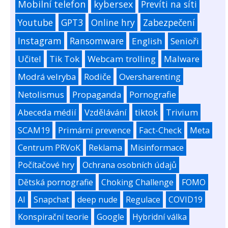
Mobilní telefon
kybersex
Prevíti na síti
Youtube
GPT3
Online hry
Zabezpečení
Instagram
Ransomware
English
Senioři
Učitel
Tik Tok
Webcam trolling
Malware
Modrá velryba
Rodiče
Oversharenting
Netolismus
Propaganda
Pornografie
Abeceda médií
Vzdělávání
tiktok
Trivium
SCAM19
Primární prevence
Fact-Check
Meta
Centrum PRVoK
Reklama
Misinformace
Počítačové hry
Ochrana osobních údajů
Dětská pornografie
Choking Challenge
FOMO
AI
Snapchat
deep nude
Regulace
COVID19
Konspirační teorie
Google
Hybridní válka