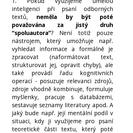
1. Pokud využijeme umělou
inteligenci při psaní odborných
textů,
neměla by být poté
považována za jistý druh
“spoluautora”
? Není totiž pouze
nástrojem, který umožňuje např.
vyhledat informace a formálně je
zpracovat (naformátovat text,
strukturovat jej, opravit chyby), ale
také provádí řadu kognitivních
operací - posuzuje relevanci zdrojů,
zdroje vhodně kombinuje, formuluje
myšlenky, pracuje s databázemi,
sestavuje seznamy literatury apod. A
jaký bude např. její mentální podíl v
situaci, kdy ji využijeme pro psaní
teoretické části textu, který poté