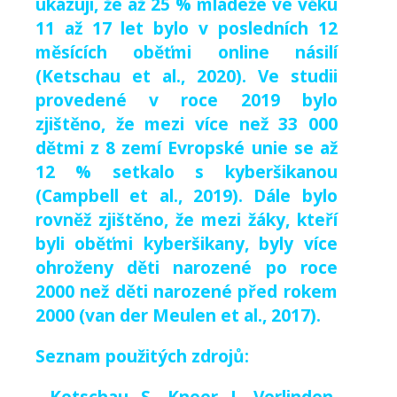
ukazují, že až 25 % mládeže ve věku
11 až 17 let bylo v posledních 12
měsících oběťmi online násilí
(Ketschau et al., 2020). Ve studii
provedené v roce 2019 bylo
zjištěno, že mezi více než 33 000
dětmi z 8 zemí Evropské unie se až
12 % setkalo s kyberšikanou
(Campbell et al., 2019). Dále bylo
rovněž zjištěno, že mezi žáky, kteří
byli oběťmi kyberšikany, byly více
ohroženy děti narozené po roce
2000 než děti narozené před rokem
2000 (van der Meulen et al., 2017).
Seznam použitých zdrojů:
- Ketschau, S., Kneer, J., Verlinden,