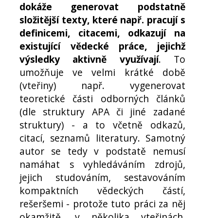
dokáže generovat podstatně
složitější texty, které např. pracují s
definicemi, citacemi, odkazují na
existující vědecké práce, jejichž
výsledky aktivně využívají
. To
umožňuje ve velmi krátké době
(vteřiny) např. vygenerovat
teoretické části odborných článků
(dle struktury APA či jiné zadané
struktury) - a to včetně odkazů,
citací, seznamů literatury. Samotný
autor se tedy v podstatě nemusí
namáhat s vyhledáváním zdrojů,
jejich studováním, sestavováním
kompaktních vědeckých částí,
rešeršemi - protože tuto práci za něj
okamžitě, v několika vteřinách,