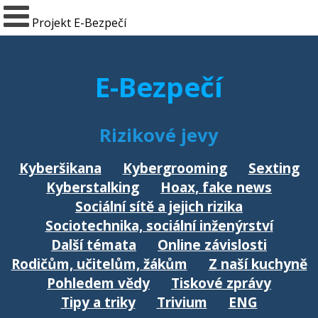
Projekt E-Bezpečí
E-Bezpečí
Rizikové jevy
Kyberšikana
Kybergrooming
Sexting
Kyberstalking
Hoax, fake news
Sociální sítě a jejich rizika
Sociotechnika, sociální inženýrství
Další témata
Online závislosti
Rodičům, učitelům, žákům
Z naší kuchyně
Pohledem vědy
Tiskové zprávy
Tipy a triky
Trivium
ENG