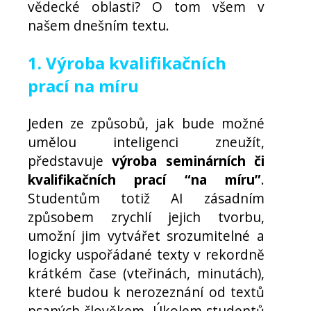
vědecké oblasti? O tom všem v
našem dnešním textu.
1. Výroba kvalifikačních
prací na míru
Jeden ze způsobů, jak bude možné
umělou inteligenci zneužít,
představuje
výroba seminárních či
kvalifikačních prací “na míru”
.
Studentům totiž AI zásadním
způsobem zrychlí jejich tvorbu,
umožní jim vytvářet srozumitelné a
logicky uspořádané texty v rekordně
krátkém čase (vteřinách, minutách),
které budou k nerozeznání od textů
psaných člověkem. Úkolem studentů