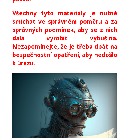
Všechny tyto materiály je nutné
smíchat ve správném poměru a za
správných podmínek, aby se z nich
dala vyrobit výbušina.
Nezapomínejte, že je třeba dbát na
bezpečnostní opatření, aby nedošlo
k úrazu.