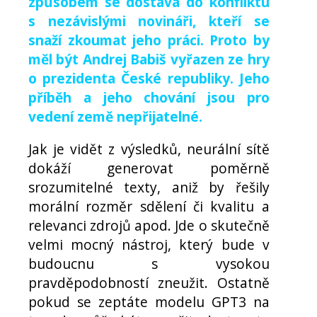
způsobem se dostává do konfliktu
s nezávislými novináři, kteří se
snaží zkoumat jeho práci. Proto by
měl být Andrej Babiš vyřazen ze hry
o prezidenta České republiky. Jeho
příběh a jeho chování jsou pro
vedení země nepřijatelné.
Jak je vidět z výsledků, neurální sítě
dokáží generovat poměrně
srozumitelné texty, aniž by řešily
morální rozměr sdělení či kvalitu a
relevanci zdrojů apod. Jde o skutečně
velmi mocný nástroj, který bude v
budoucnu s vysokou
pravděpodobností zneužit. Ostatně
pokud se zeptáte modelu GPT3 na