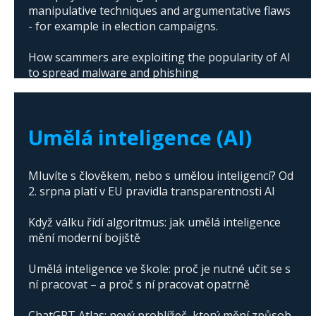
manipulative techniques and argumentative flaws
- for example in election campaigns.
How scammers are exploiting the popularity of AI
to spread malware and phishing
The abuse of artificial intelligence in Donald
Trump's campaign
Umělá inteligence (AI)
Mluvíte s člověkem, nebo s umělou inteligencí? Od
2. srpna platí v EU pravidla transparentnosti AI
Když válku řídí algoritmus: jak umělá inteligence
mění moderní bojiště
Umělá inteligence ve škole: proč je nutné učit se s
ní pracovat – a proč s ní pracovat opatrně
ChatGPT Atlas: nový prohlížeč, který mění způsob,