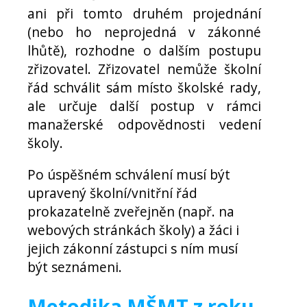
ani při tomto druhém projednání
(nebo ho neprojedná v zákonné
lhůtě), rozhodne o dalším postupu
zřizovatel. Zřizovatel nemůže školní
řád schválit sám místo školské rady,
ale určuje další postup v rámci
manažerské odpovědnosti vedení
školy.
Po úspěšném schválení musí být
upravený školní/vnitřní řád
prokazatelně zveřejněn (např. na
webových stránkách školy) a žáci i
jejich zákonní zástupci s ním musí
být seznámeni.
Metodika MŠMT z roku