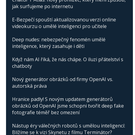
jak surfujeme po internetu
E-Bezpečí spouští aktualizovanou verzi online
videokurzu o umělé inteligenci pro učitele
Deep nudes: nebezpečný fenomén umělé
inteligence, který zasahuje i děti
Když nám AI říká, že nás chápe. O iluzi přátelství s
chatboty
Nový generátor obrázků od firmy OpenAI vs.
autorská práva
Hranice padly! S novým updatem generátorů
obrázků od OpenAI jsme schopni tvořit deep fake
fotografie téměř bez omezení
Nástup éry válečných robotů s umělou inteligencí:
Blížíme se k vizi Skynetu z filmu Terminátor?