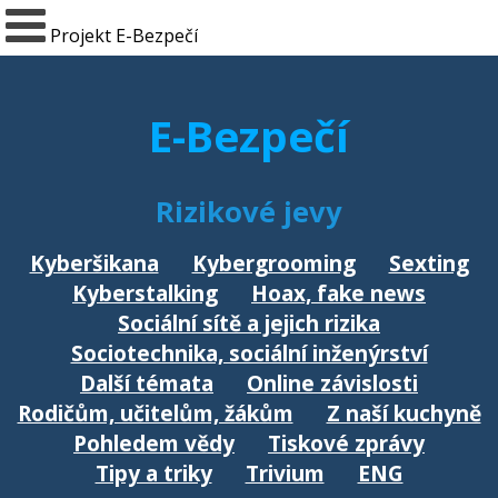
Projekt E-Bezpečí
E-Bezpečí
Rizikové jevy
Kyberšikana
Kybergrooming
Sexting
Kyberstalking
Hoax, fake news
Sociální sítě a jejich rizika
Sociotechnika, sociální inženýrství
Další témata
Online závislosti
Rodičům, učitelům, žákům
Z naší kuchyně
Pohledem vědy
Tiskové zprávy
Tipy a triky
Trivium
ENG