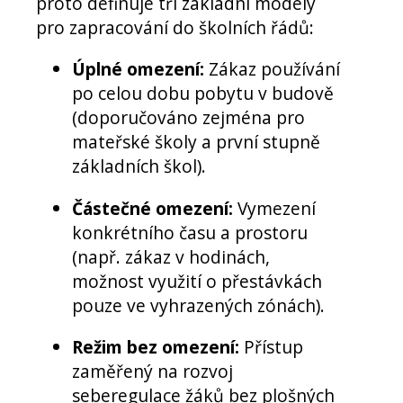
proto definuje tři základní modely
pro zapracování do školních řádů:
Úplné omezení:
Zákaz používání
po celou dobu pobytu v budově
(doporučováno zejména pro
mateřské školy a první stupně
základních škol).
Částečné omezení:
Vymezení
konkrétního času a prostoru
(např. zákaz v hodinách,
možnost využití o přestávkách
pouze ve vyhrazených zónách).
Režim bez omezení:
Přístup
zaměřený na rozvoj
seberegulace žáků bez plošných