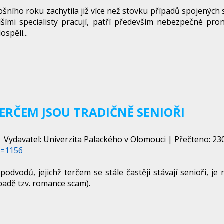
ního roku zachytila již více než stovku případů spojených s
lšími specialisty pracují, patří především nebezpečné pron
spělí...
ERČEM JSOU TRADIČNĚ SENIOŘI
 Vydavatel: Univerzita Palackého v Olomouci | Přečteno: 230
d=1156
podvodů, jejichž terčem se stále častěji stávají senioři, j
padě tzv. romance scam).