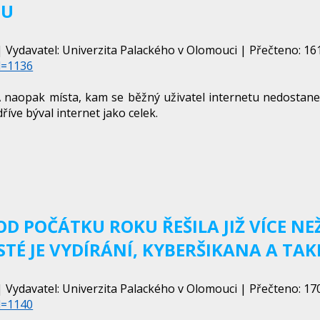
TU
 Vydavatel: Univerzita Palackého v Olomouci | Přečteno: 161
d=1136
A naopak místa, kam se běžný uživatel internetu nedostane
dříve býval internet jako celek.
OD POČÁTKU ROKU ŘEŠILA JIŽ VÍCE N
TÉ JE VYDÍRÁNÍ, KYBERŠIKANA A TAK
 Vydavatel: Univerzita Palackého v Olomouci | Přečteno: 170
d=1140