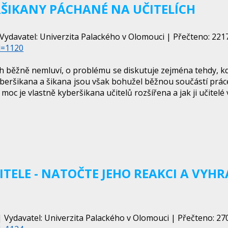
ŠIKANY PÁCHANÉ NA UČITELÍCH
Vydavatel: Univerzita Palackého v Olomouci | Přečteno: 22170
d=1120
ch běžně nemluví, o problému se diskutuje zejména tehdy, kd
beršikana a šikana jsou však bohužel běžnou součástí práce
moc je vlastně kyberšikana učitelů rozšířena a jak ji učitelé
ELE - NATOČTE JEHO REAKCI A VYHRAJ
 Vydavatel: Univerzita Palackého v Olomouci | Přečteno: 270