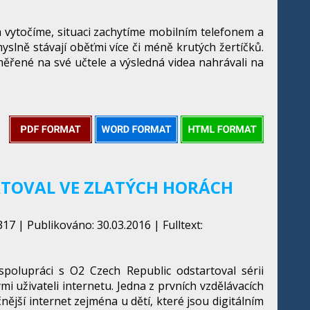
 vytočíme, situaci zachytíme mobilním telefonem a
yslně stávají oběťmi více či méně krutých žertíčků.
měřené na své učtele a výsledná videa nahrávali na
ARTOVAL VE ZLATÝCH HORÁCH
17 | Publikováno: 30.03.2016 | Fulltext:
polupráci s O2 Czech Republic odstartoval sérii
i uživateli internetu. Jedna z prvních vzdělávacích
jší internet zejména u dětí, které jsou digitálním