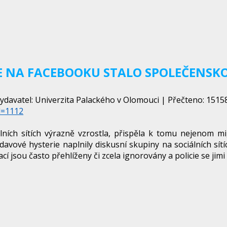
SE NA FACEBOOKU STALO SPOLEČENS
ydavatel: Univerzita Palackého v Olomouci | Přečteno: 15158 
d=1112
lních sítích výrazně vzrostla, přispěla k tomu nejenom mig
 davové hysterie naplnily diskusní skupiny na sociálních sítí
ací jsou často přehlíženy či zcela ignorovány a policie se ji