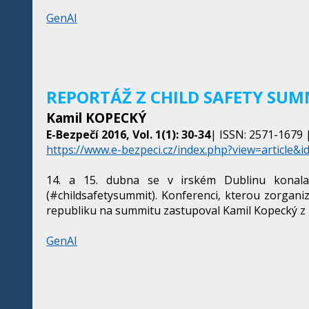
GenAI
REPORTÁŽ Z CHILD SAFETY SUMM
Kamil KOPECKÝ
E-Bezpečí 2016, Vol. 1(1): 30-34
| ISSN: 2571-1679 |
https://www.e-bezpeci.cz/index.php?view=article&i
14. a 15. dubna se v irském Dublinu konala
(#childsafetysummit). Konferenci, kterou zorgani
republiku na summitu zastupoval Kamil Kopecký z 
GenAI