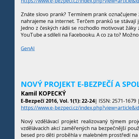
https://www.e-bezpeci.cz/index.php?view=article&i
Znáte slovo prank? Termínem prank označujeme žer
nahrajeme na internet. Terčem pranků se stávají je
Jedno z českých rádii se rozhodlo motivovat žáky 
YouTube a sdíleli na Facebooku. A co za to? Možnos
GenAI
NOVÝ PROJEKT E-BEZPEČÍ A SP
Kamil KOPECKÝ
E-Bezpečí 2016, Vol. 1(1): 22-24
| ISSN: 2571-1679 |
https://www.e-bezpeci.cz/index.php?view=article&i
Nový vzdělávací projekt realizovaný týmem proj
vzdělávacích akcí zaměřených na bezpečnější použív
besed pro děti proběhla v malebném prostředí na Z