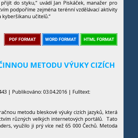
přijít do styku,“ uvádí Jan Piskáček, manažer pro
tvím podpoříme zejména terénní vzdělávací aktivity
 kyberšikanu učitelů.“
ÚČINNOU METODU VÝUKY CIZÍCH
43 | Publikováno: 03.04.2016 | Fulltext:
račnou metodu bleskové výuky cizích jazyků, která
ictvím různých velkých internetových portálů. Tato
ders, využilo ji prý více než 65 000 Čechů. Metoda