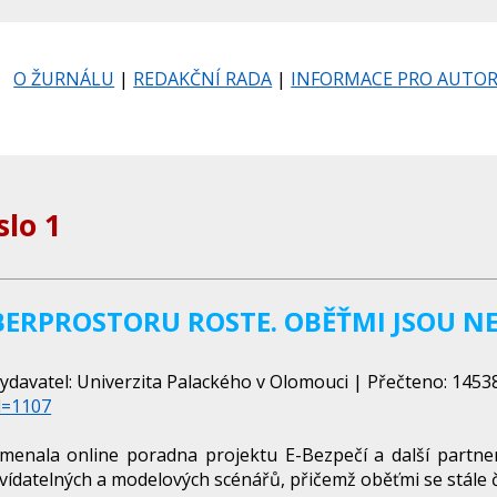
O ŽURNÁLU
|
REDAKČNÍ RADA
|
INFORMACE PRO AUTO
slo 1
ERPROSTORU ROSTE. OBĚŤMI JSOU NEJ
ydavatel: Univerzita Palackého v Olomouci | Přečteno: 14538 
d=1107
ala online poradna projektu E-Bezpečí a další partners
vídatelných a modelových scénářů, přičemž oběťmi se stále ča