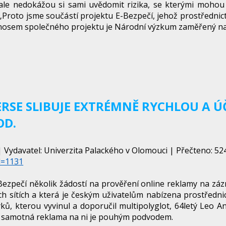
, ale nedokážou si sami uvědomit rizika, se kterými mohou 
„Proto jsme součástí projektu E-Bezpečí, jehož prostřednic
řínosem společného projektu je Národní výzkum zaměřený na
ERSE SLIBUJE EXTRÉMNĚ RYCHLOU A 
OD.
 Vydavatel: Univerzita Palackého v Olomouci | Přečteno: 524
d=1131
Bezpečí několik žádostí na prověření online reklamy na záz
ních sítích a která je českým uživatelům nabízena prostředn
, kterou vyvinul a doporučil multipolyglot, 64letý Leo An
 a samotná reklama na ni je pouhým podvodem.