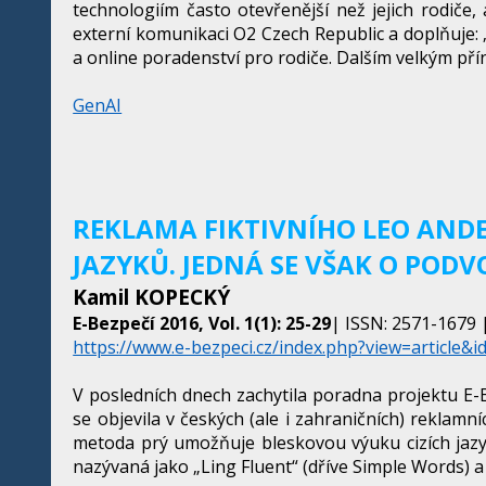
technologiím často otevřenější než jejich rodiče
externí komunikaci O2 Czech Republic a doplňuje: 
a online poradenství pro rodiče. Dalším velkým p
GenAI
REKLAMA FIKTIVNÍHO LEO AND
JAZYKŮ. JEDNÁ SE VŠAK O PODV
Kamil KOPECKÝ
E-Bezpečí 2016, Vol. 1(1): 25-29
| ISSN: 2571-1679 |
https://www.e-bezpeci.cz/index.php?view=article&i
V posledních dnech zachytila poradna projektu E-
se objevila v českých (ale i zahraničních) reklam
metoda prý umožňuje bleskovou výuku cizích jazyků
nazývaná jako „Ling Fluent“ (dříve Simple Words)