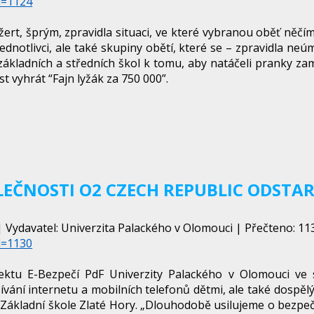
d=1124
t, šprým, zpravidla situaci, ve které vybranou oběť něčím
dnotlivci, ale také skupiny obětí, které se – zpravidla neúm
základních a středních škol k tomu, aby natáčeli pranky za
t vyhrát “Fajn lyžák za 750 000”.
OLEČNOSTI O2 CZECH REPUBLIC ODST
 Vydavatel: Univerzita Palackého v Olomouci | Přečteno: 113
d=1130
ektu E-Bezpečí PdF Univerzity Palackého v Olomouci ve s
ání internetu a mobilních telefonů dětmi, ale také dospělým
ákladní škole Zlaté Hory. „Dlouhodobě usilujeme o bezpečně