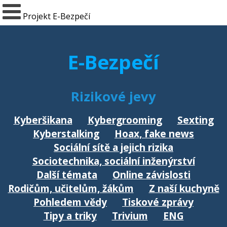
Projekt E-Bezpečí
E-Bezpečí
Rizikové jevy
Kyberšikana
Kybergrooming
Sexting
Kyberstalking
Hoax, fake news
Sociální sítě a jejich rizika
Sociotechnika, sociální inženýrství
Další témata
Online závislosti
Rodičům, učitelům, žákům
Z naší kuchyně
Pohledem vědy
Tiskové zprávy
Tipy a triky
Trivium
ENG