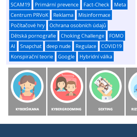
SCAM19
Primární prevence
Fact-Check
Meta
Centrum PRVoK
Reklama
Misinformace
Počítačové hry
Ochrana osobních údajů
Dětská pornografie
Choking Challenge
FOMO
AI
Snapchat
deep nude
Regulace
COVID19
Konspirační teorie
Google
Hybridní válka