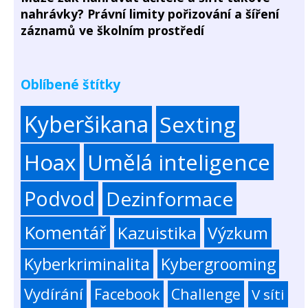
nahrávky? Právní limity pořizování a šíření
záznamů ve školním prostředí
Oblíbené štítky
Kyberšikana
Sexting
Hoax
Umělá inteligence
Podvod
Dezinformace
Komentář
Kazuistika
Výzkum
Kyberkriminalita
Kybergrooming
Vydírání
Facebook
Challenge
V síti