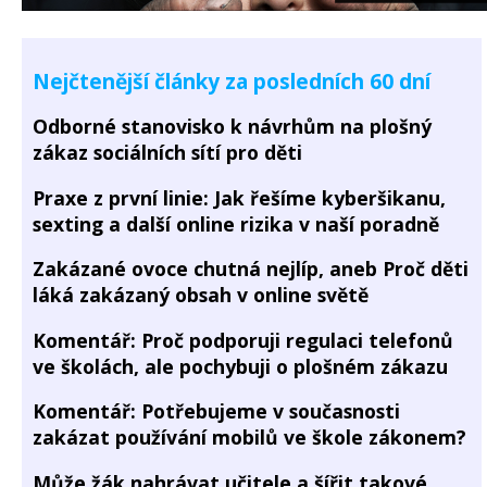
Nejčtenější články za posledních 60 dní
Odborné stanovisko k návrhům na plošný
zákaz sociálních sítí pro děti
Praxe z první linie: Jak řešíme kyberšikanu,
sexting a další online rizika v naší poradně
Zakázané ovoce chutná nejlíp, aneb Proč děti
láká zakázaný obsah v online světě
Komentář: Proč podporuji regulaci telefonů
ve školách, ale pochybuji o plošném zákazu
Komentář: Potřebujeme v současnosti
zakázat používání mobilů ve škole zákonem?
Může žák nahrávat učitele a šířit takové