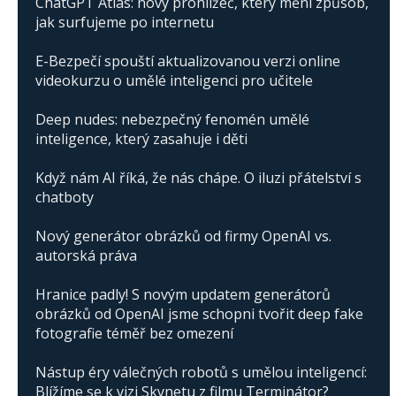
ChatGPT Atlas: nový prohlížeč, který mění způsob,
jak surfujeme po internetu
E-Bezpečí spouští aktualizovanou verzi online
videokurzu o umělé inteligenci pro učitele
Deep nudes: nebezpečný fenomén umělé
inteligence, který zasahuje i děti
Když nám AI říká, že nás chápe. O iluzi přátelství s
chatboty
Nový generátor obrázků od firmy OpenAI vs.
autorská práva
Hranice padly! S novým updatem generátorů
obrázků od OpenAI jsme schopni tvořit deep fake
fotografie téměř bez omezení
Nástup éry válečných robotů s umělou inteligencí:
Blížíme se k vizi Skynetu z filmu Terminátor?