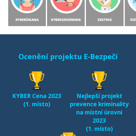
chování českých a
slovenských dětí v
prostředí internetu
(MONO, 2015)
Starci na netu (2018)
Ocenění projektu E-Bezpečí
Sexting a rizikové
seznamování českých
dětí v kyberprostoru
(2017)
KYBER Cena 2023
Nejlepší projekt
Fenomén Minecraft v
(1. místo)
prevence kriminality
českém prostředí
na místní úrovni
(2017)
2023
(1. místo)
Další výsledky jsou k