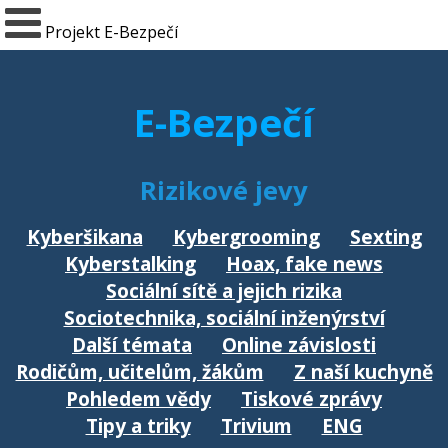
Projekt E-Bezpečí
E-Bezpečí
Rizikové jevy
Kyberšikana
Kybergrooming
Sexting
Kyberstalking
Hoax, fake news
Sociální sítě a jejich rizika
Sociotechnika, sociální inženýrství
Další témata
Online závislosti
Rodičům, učitelům, žákům
Z naší kuchyně
Pohledem vědy
Tiskové zprávy
Tipy a triky
Trivium
ENG