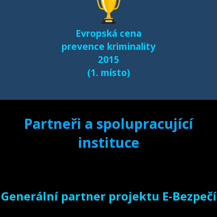
dispozici na naší
samostatné stránce
Evropská cena
e-bezpeci.cz/vyzkum
.
prevence kriminality
2015
(1. místo)
Partneři a spolupracující
instituce
Generální partner projektu E-Bezpečí