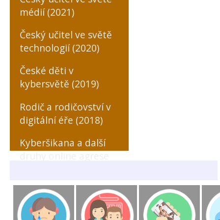
médií (2021)
Český učitel ve světě
technologií (2020)
České děti v
kybersvětě (2019)
Rodič a rodičovství v
digitální éře (2018)
Kyberšikana a další
druhy online agrese
zaměřené na učitele
(MONO, 2018)
Rizikové formy