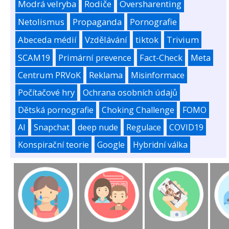
Modrá velryba
Rodiče
Oversharenting
Netolismus
Propaganda
Pornografie
Abeceda médií
Vzdělávání
tiktok
Trivium
SCAM19
Primární prevence
Fact-Check
Meta
Centrum PRVoK
Reklama
Misinformace
Počítačové hry
Ochrana osobních údajů
Dětská pornografie
Choking Challenge
FOMO
AI
Snapchat
deep nude
Regulace
COVID19
Konspirační teorie
Google
Hybridní válka