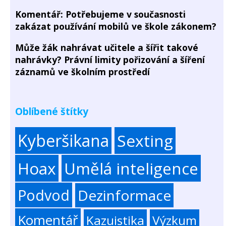
Komentář: Potřebujeme v současnosti
zakázat používání mobilů ve škole zákonem?
Může žák nahrávat učitele a šířit takové
nahrávky? Právní limity pořizování a šíření
záznamů ve školním prostředí
Oblíbené štítky
Kyberšikana
Sexting
Hoax
Umělá inteligence
Podvod
Dezinformace
Komentář
Kazuistika
Výzkum