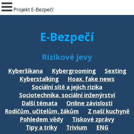
Projekt E-Bezpečí
E-Bezpečí
Rizikové jevy
Kyberšikana
Kybergrooming
Sexting
Kyberstalking
Hoax, fake news
Sociální sítě a jejich rizika
Sociotechnika, sociální inženýrství
Další témata
Online závislosti
Rodičům, učitelům, žákům
Z naší kuchyně
Pohledem vědy
Tiskové zprávy
Tipy a triky
Trivium
ENG