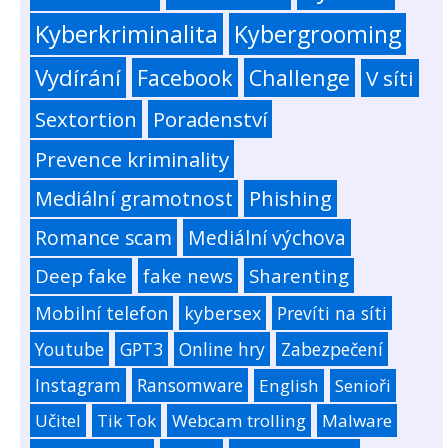
Kyberkriminalita
Kybergrooming
Vydírání
Facebook
Challenge
V síti
Sextortion
Poradenství
Prevence kriminality
Mediální gramotnost
Phishing
Romance scam
Mediální výchova
Deep fake
fake news
Sharenting
Mobilní telefon
kybersex
Prevíti na síti
Youtube
GPT3
Online hry
Zabezpečení
Instagram
Ransomware
English
Senioři
Učitel
Tik Tok
Webcam trolling
Malware