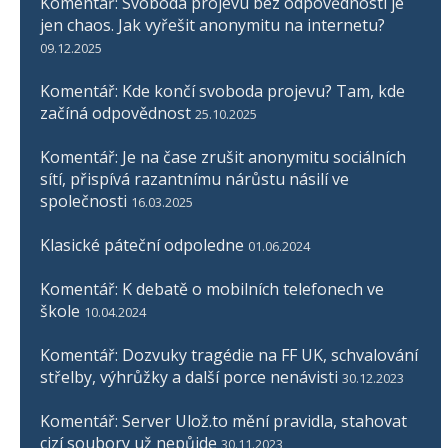
Komentář: Svoboda projevu bez odpovědnosti je
jen chaos. Jak vyřešit anonymitu na internetu?
09.12.2025
Komentář: Kde končí svoboda projevu? Tam, kde
začíná odpovědnost
25.10.2025
Komentář: Je na čase zrušit anonymitu sociálních
sítí, přispívá razantnímu nárůstu násilí ve
společnosti
16.03.2025
Klasické páteční odpoledne
01.06.2024
Komentář: K debatě o mobilních telefonech ve
škole
10.04.2024
Komentář: Dozvuky tragédie na FF UK, schvalování
střelby, výhrůžky a další porce nenávisti
30.12.2023
Komentář: Server Ulož.to mění pravidla, stahovat
cizí soubory už nepůjde
30.11.2023