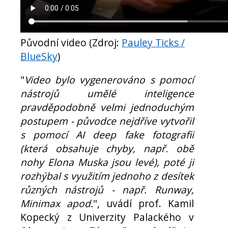
Původní video (Zdroj:
Pauley Ticks /
BlueSky
)
"
Video bylo vygenerováno s pomocí
nástrojů umělé inteligence
pravděpodobně velmi jednoduchým
postupem - původce nejdříve vytvořil
s pomocí AI deep fake fotografii
(která obsahuje chyby, např. obě
nohy Elona Muska jsou levé), poté ji
rozhýbal s využitím jednoho z desítek
různých nástrojů - např. Runway,
Minimax apod.
", uvádí prof. Kamil
Kopecký z Univerzity Palackého v