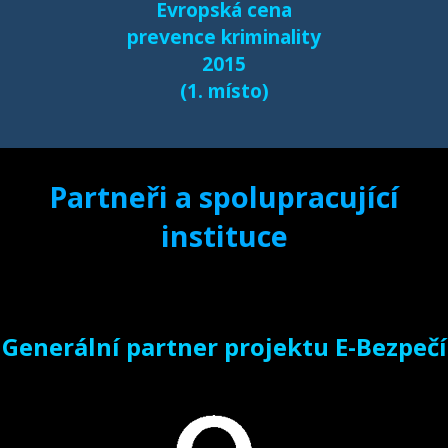
Evropská cena
prevence kriminality
2015
(1. místo)
Partneři a spolupracující
instituce
Generální partner projektu E-Bezpečí