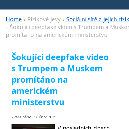
Home
Rizikové jevy
Sociální sítě a jejich rizi
Šokující deepfake video s Trumpem a Musk
promítáno na americkém ministerstvu
Šokující deepfake video
s Trumpem a Muskem
promítáno na
americkém
ministerstvu
Zveřejněno: 27. únor 2025
V posledních dnech