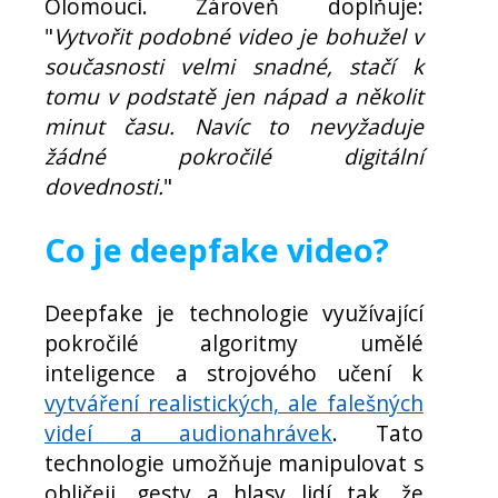
Olomouci. Zároveň doplňuje:
"
Vytvořit podobné video je bohužel v
současnosti velmi snadné, stačí k
tomu v podstatě jen nápad a několit
minut času. Navíc to nevyžaduje
žádné pokročilé digitální
dovednosti.
"
Co je deepfake video?
Deepfake je technologie využívající
pokročilé algoritmy umělé
inteligence a strojového učení k
vytváření realistických, ale falešných
videí a audionahrávek
. Tato
technologie umožňuje manipulovat s
obličeji, gesty a hlasy lidí tak, že