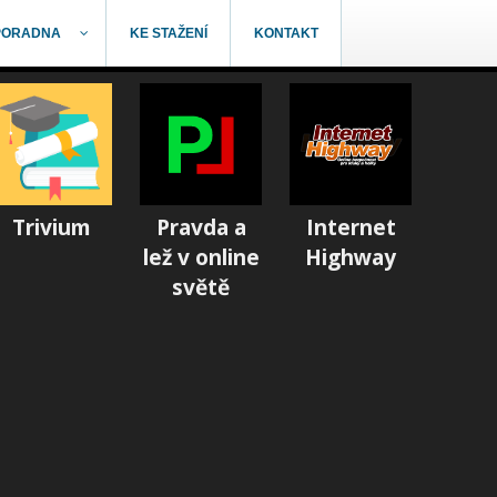
PORADNA
KE STAŽENÍ
KONTAKT
Trivium
Pravda a
Internet
lež v online
Highway
světě