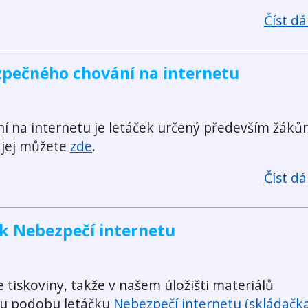
Číst dál
zpečného chování na internetu
 na internetu je letáček určený především žák
t jej můžete
zde
.
Číst dál
k Nebezpečí internetu
tiskoviny, takže v našem úložišti materiálů
ou podobu letáčku
Nebezpečí internetu (skládačka