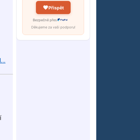
Přispět
Bezpečně přes
PayPal
Děkujeme za vaši podporu!
...
í