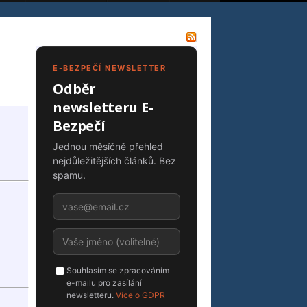
E-BEZPEČÍ NEWSLETTER
Odběr
newsletteru E-
Bezpečí
Jednou měsíčně přehled
nejdůležitějších článků. Bez
spamu.
Souhlasím se zpracováním
e-mailu pro zasílání
newsletteru.
Více o GDPR