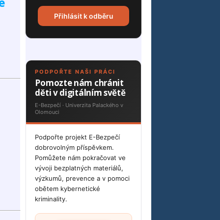
e
Přihlásit k odběru
PODPOŘTE NAŠI PRÁCI
Pomozte nám chránit
děti v digitálním světě
E-Bezpečí · Univerzita Palackého v
Olomouci
Podpořte projekt E-Bezpečí
dobrovolným příspěvkem.
Pomůžete nám pokračovat ve
vývoji bezplatných materiálů,
výzkumů, prevence a v pomoci
obětem kybernetické
kriminality.