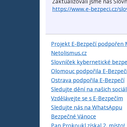
Zaktualizovali jsme náš Slov
https://www.e-bezpeci.cz/slo
Projekt E-Bezpečí podpořen
Netolismus.cz
Slovníček kybernetické bezpe
Olomouc podpořila E-Bezpeč
Ostrava podpořila E-Bezpečí
Sledujte dění na našich sociál
Vzdělávejte se s E-Bezpečím
Sledujte nás na WhatsAppu
Bezpečné Vánoce
Pan Prokoukl získal 2. místo!