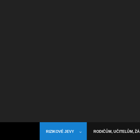
RIZIKOVÉ JEVY
RODIČŮM, UČITELŮM, Ž