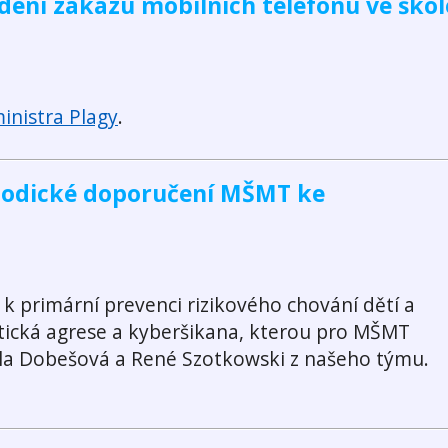
ení zákazu mobilních telefonu ve škol
inistra Plagy
.
todické doporučení MŠMT ke
k primární prevenci rizikového chování dětí a
etická agrese a kyberšikana, kterou pro MŠMT
avla Dobešová a René Szotkowski z našeho týmu.