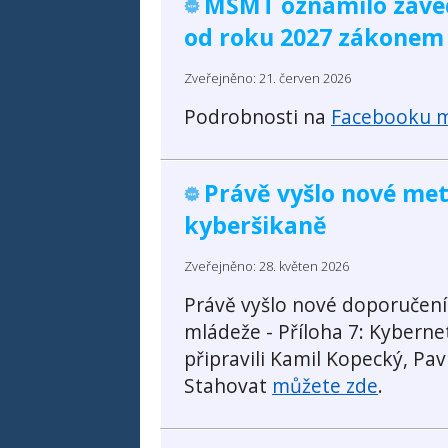
MŠMT oznámilo zaved
od roku 2027 zákonem
Zveřejněno: 21. červen 2026
Podrobnosti na
Facebooku m
Právě vyšlo nové me
kyberšikaně
Zveřejněno: 28. květen 2026
Právě vyšlo nové doporučení 
mládeže - Příloha 7: Kybern
připravili Kamil Kopecký, P
Stahovat
můžete zde
.