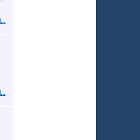
...
...