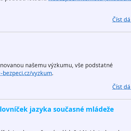
Číst dál
věnovanou našemu výzkumu, vše podstatné
e-bezpeci.cz/vyzkum
.
Číst dál
Slovníček jazyka současné mládeže