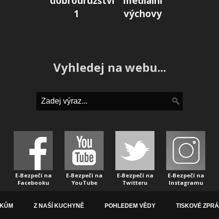
dobrodružství
mediální
1
výchovy
Vyhledej na webu...
E-Bezpečí na
E-Bezpečí na
E-Bezpečí na
E-Bezpečí na
Facebooku
YouTube
Twitteru
Instagramu
ÁKŮM
Z NAŠÍ KUCHYNĚ
POHLEDEM VĚDY
TISKOVÉ ZPR