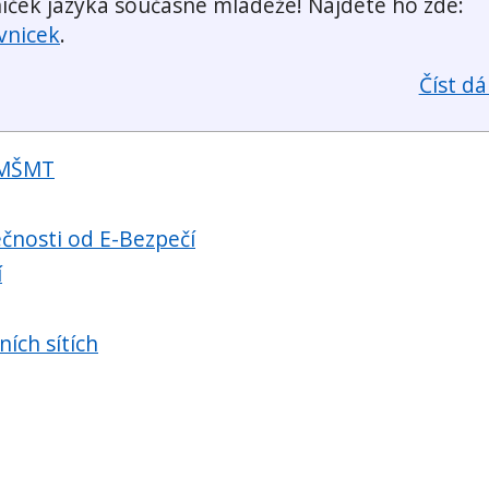
níček jazyka současné mládeže! Najdete ho zde:
vnicek
.
Číst dál
 MŠMT
čnosti od E-Bezpečí
í
ních sítích