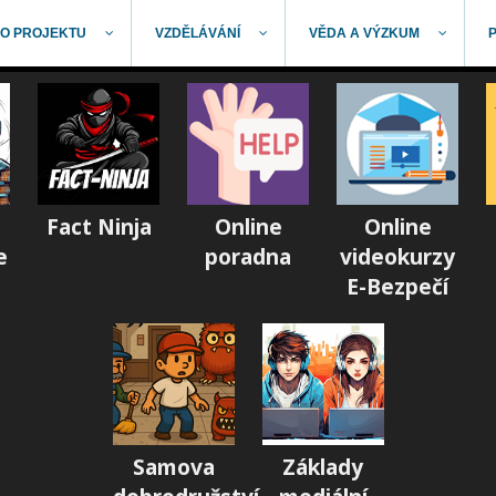
O PROJEKTU
VZDĚLÁVÁNÍ
VĚDA A VÝZKUM
Fact Ninja
Online
Online
e
poradna
videokurzy
E-Bezpečí
Samova
Základy