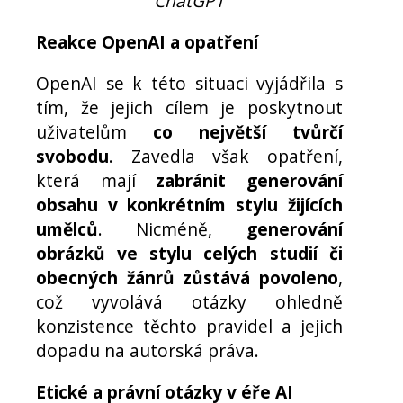
ChatGPT
Reakce OpenAI a opatření
OpenAI se k této situaci vyjádřila s
tím, že jejich cílem je poskytnout
uživatelům
co největší tvůrčí
svobodu
. Zavedla však opatření,
která mají
zabránit generování
obsahu v konkrétním stylu žijících
umělců
. Nicméně,
generování
obrázků ve stylu celých studií či
obecných žánrů zůstává povoleno
,
což vyvolává otázky ohledně
konzistence těchto pravidel a jejich
dopadu na autorská práva.
Etické a právní otázky v éře AI