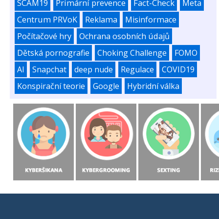
SCAM19
Primární prevence
Fact-Check
Meta
Centrum PRVoK
Reklama
Misinformace
Počítačové hry
Ochrana osobních údajů
Dětská pornografie
Choking Challenge
FOMO
AI
Snapchat
deep nude
Regulace
COVID19
Konspirační teorie
Google
Hybridní válka