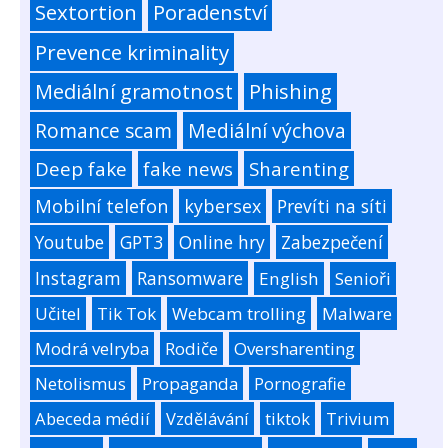
Sextortion
Poradenství
Prevence kriminality
Mediální gramotnost
Phishing
Romance scam
Mediální výchova
Deep fake
fake news
Sharenting
Mobilní telefon
kybersex
Prevíti na síti
Youtube
GPT3
Online hry
Zabezpečení
Instagram
Ransomware
English
Senioři
Učitel
Tik Tok
Webcam trolling
Malware
Modrá velryba
Rodiče
Oversharenting
Netolismus
Propaganda
Pornografie
Abeceda médií
Vzdělávání
tiktok
Trivium