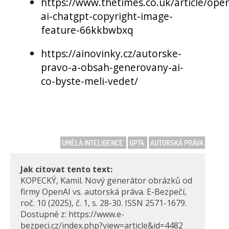
https://www.thetimes.co.uk/article/ope
ai-chatgpt-copyright-image-
feature-66kkbwbxq
https://ainovinky.cz/autorske-
pravo-a-obsah-generovany-ai-
co-byste-meli-vedet/
UMĚLÁ INTELIGENCE
GPT4
AUTORSKÁ PRÁVA
Jak citovat tento text:
KOPECKÝ, Kamil. Nový generátor obrázků od
firmy OpenAI vs. autorská práva. E-Bezpečí,
roč. 10 (2025), č. 1, s. 28-30. ISSN 2571-1679.
Dostupné z: https://www.e-
bezpeci.cz/index.php?view=article&id=4482