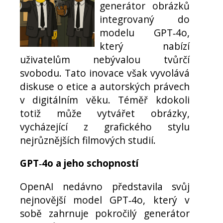
generátor obrázků
integrovaný do
modelu GPT‑4o,
který nabízí
uživatelům nebývalou tvůrčí
svobodu. Tato inovace však vyvolává
diskuse o etice a autorských právech
v digitálním věku. Téměř kdokoli
totiž může vytvářet obrázky,
vycházející z grafického stylu
nejrůznějších filmových studií.
GPT‑4o a jeho schopností
OpenAI nedávno představila svůj
nejnovější model GPT‑4o, který v
sobě zahrnuje pokročilý generátor