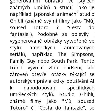
generováním obrázků ve stylech
známých umělců a studií, jako je
například japonské animační studio
Ghibli (známé svými filmy jako "Můj
soused Totoro" či "Cesta do
fantazie"). Podobně se objevily i
vygenerované obrázky vytvořené ve
stylu amerických animovaných
seriálů, například The Simpsons,
Family Guy nebo South Park. Tento
trend vyvolal vlnu nadšení, ale
zároveň otevřel otázky týkající se
autorských práv a etiky používání AI
k napodobování specifických
uměleckých stylů. Studio Ghibli,
známé filmy jako "Můj soused
Totoro" či "Cesta do fantazie", se