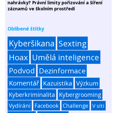
nahrávky? Právní limity pořizování a šíření
záznamů ve školním prostředí
Oblíbené štítky
Kyberšikana
Sexting
Hoax
Umělá inteligence
Podvod
Dezinformace
Komentář
Kazuistika
Výzkum
Kyberkriminalita
Kybergrooming
Vydírání
Facebook
Challenge
V síti