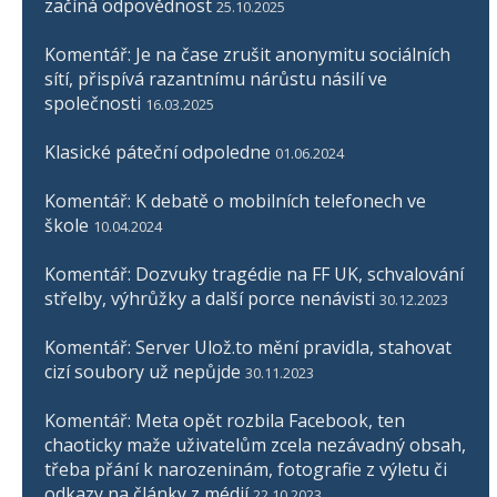
začíná odpovědnost
25.10.2025
Komentář: Je na čase zrušit anonymitu sociálních
sítí, přispívá razantnímu nárůstu násilí ve
společnosti
16.03.2025
Klasické páteční odpoledne
01.06.2024
Komentář: K debatě o mobilních telefonech ve
škole
10.04.2024
Komentář: Dozvuky tragédie na FF UK, schvalování
střelby, výhrůžky a další porce nenávisti
30.12.2023
Komentář: Server Ulož.to mění pravidla, stahovat
cizí soubory už nepůjde
30.11.2023
Komentář: Meta opět rozbila Facebook, ten
chaoticky maže uživatelům zcela nezávadný obsah,
třeba přání k narozeninám, fotografie z výletu či
odkazy na články z médií
22.10.2023