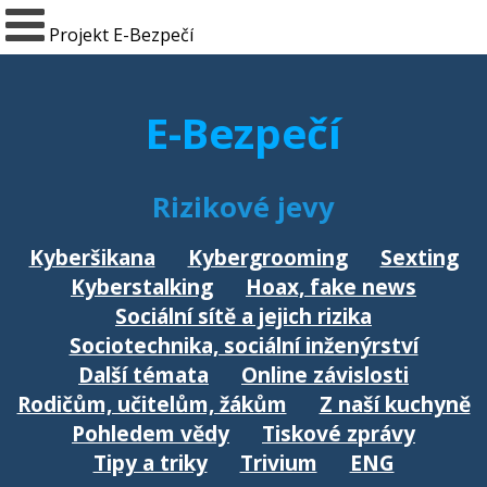
Projekt E-Bezpečí
E-Bezpečí
Rizikové jevy
Kyberšikana
Kybergrooming
Sexting
Kyberstalking
Hoax, fake news
Sociální sítě a jejich rizika
Sociotechnika, sociální inženýrství
Další témata
Online závislosti
Rodičům, učitelům, žákům
Z naší kuchyně
Pohledem vědy
Tiskové zprávy
Tipy a triky
Trivium
ENG