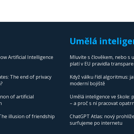
Umělá intelige
 Artificial Intelligence
Mluvíte s člověkem, nebo s u
platí v EU pravidla transpare
tes: The end of privacy
Když válku řídí algoritmus: j
n?
moderní bojiště
n of artificial
Umělá inteligence ve škole: p
n
– a proč s ní pracovat opatr
The illusion of friendship
ChatGPT Atlas: nový prohlíže
surfujeme po internetu