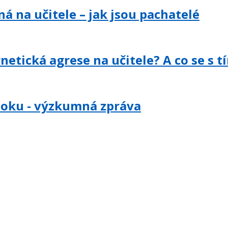
 na učitele – jak jsou pachatelé
etická agrese na učitele? A co se s t
ooku - výzkumná zpráva