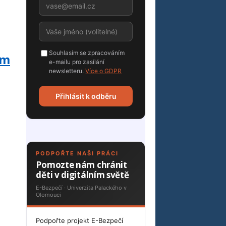
Souhlasím se zpracováním
ím
e-mailu pro zasílání
newsletteru.
Více o GDPR
Přihlásit k odběru
PODPOŘTE NAŠI PRÁCI
Pomozte nám chránit
děti v digitálním světě
E-Bezpečí · Univerzita Palackého v
Olomouci
Podpořte projekt E-Bezpečí