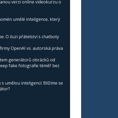
vanou verzi online videokurzu o
omén umělé inteligence, který
e. O iluzi přátelství s chatboty
irmy OpenAI vs. autorská práva
atem generátorů obrázků od
deep fake fotografie téměř bez
s umělou inteligencí: Blížíme se
nátor?