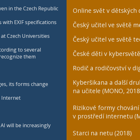
en in the Czech Republic
Online svět v dětských
 with EXIF specifications
Český učitel ve světě mé
at Czech Universities
Český učitel ve světě te
cording to several
České děti v kybersvětě
o recognize them
Rodič a rodičovství v dig
Kyberšikana a další dr
ges, its forms change
na učitele (MONO, 2018
 Internet
Rizikové formy chování
v prostředí internetu 
I will be increasingly
Starci na netu (2018)