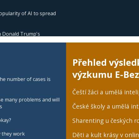
pularity of AI to spread
 in Donald Trump's
Přehled výsled
výzkumu E-Bez
he number of cases is
Čeští žáci a umělá intel
se many problems and will
České školy a umělá int
s
Sharenting u českých ro
okay?
w they work
Děti a kult krásy v onli