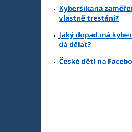
Kyberšikana zaměřená
vlastně trestáni?
Jaký dopad má kybern
dá dělat?
České děti na Faceb