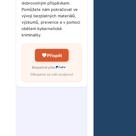
dobrovolným příspěvkem.
Pomůžete nám pokračovat ve
vývoji bezplatných materiálů,
výzkumů, prevence a v pomoci
obětem kybernetické
kriminality.
Přispět
Bezpečně přes
PayPal
Děkujeme za vaši podporu!