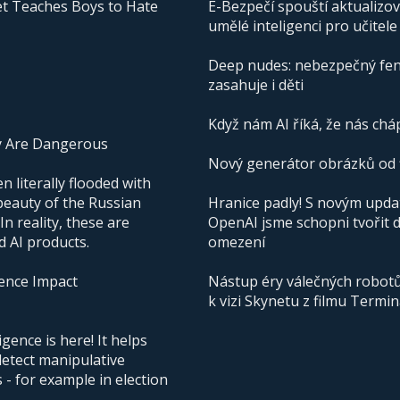
t Teaches Boys to Hate
E-Bezpečí spouští aktualizo
umělé inteligenci pro učitele
Deep nudes: nebezpečný fen
zasahuje i děti
Když nám AI říká, že nás cháp
y Are Dangerous
Nový generátor obrázků od f
 literally flooded with
beauty of the Russian
Hranice padly! S novým upd
n reality, these are
OpenAI jsme schopni tvořit 
d AI products.
omezení
igence Impact
Nástup éry válečných robotů 
k vizi Skynetu z filmu Termi
igence is here! It helps
detect manipulative
- for example in election