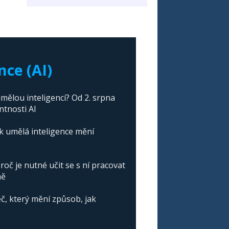
nce (AI)
mělou inteligencí? Od 2. srpna
ntnosti AI
ak umělá inteligence mění
roč je nutné učit se s ní pracovat
ně
č, který mění způsob, jak