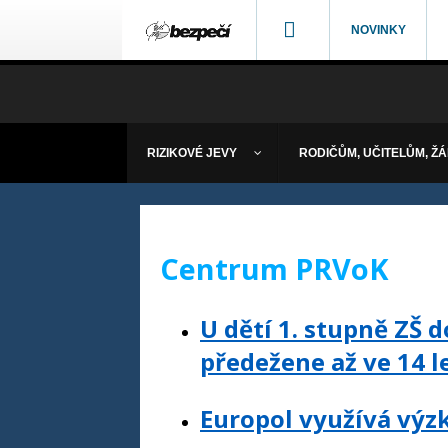
NOVINKY
RIZIKOVÉ JEVY
RODIČŮM, UČITELŮM, Ž
Centrum PRVoK
U dětí 1. stupně ZŠ 
předežene až ve 14 l
Europol využívá výz