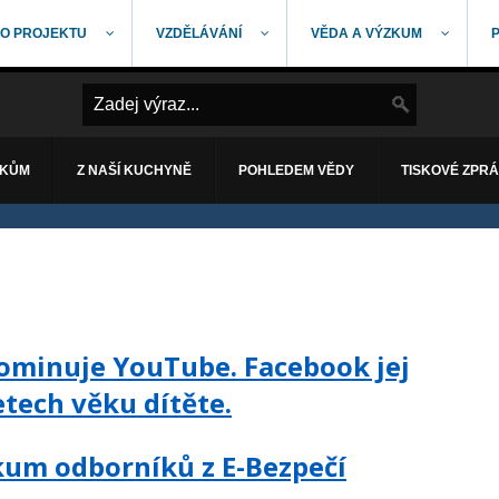
O PROJEKTU
VZDĚLÁVÁNÍ
VĚDA A VÝZKUM
ÁKŮM
Z NAŠÍ KUCHYNĚ
POHLEDEM VĚDY
TISKOVÉ ZPR
dominuje YouTube. Facebook jej
etech věku dítěte.
kum odborníků z E-Bezpečí