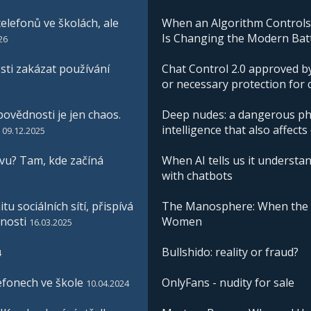
elefonů ve školách, ale
When an Algorithm Controls W
Is Changing the Modern Batt
26
ti zakázat používání
Chat Control 2.0 approved by
or necessary protection for 
ovědnosti je jen chaos.
Deep nudes: a dangerous phe
intelligence that also affects
09.12.2025
vu? Tam, kde začíná
When AI tells us it understan
with chatbots
u sociálních sítí, přispívá
The Manosphere: When the I
nosti
Women
16.03.2025
Bullshido: reality or fraud?
4
efonech ve škole
OnlyFans - nudity for sale
10.04.2024