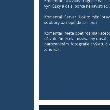
Komentář: Dozvuky tragédie na FF U
výhrůžky a další porce nenávisti
30.1
Komentář: Server Ulož.to mění pravid
soubory už nepůjde
30.11.2023
Komentář: Meta opět rozbila Faceb
uživatelům zcela nezávadný obsah, 
narozeninám, fotografie z výletu či
22.10.2023