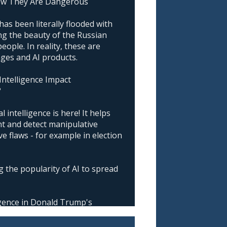
ow They Are Dangerous
as been literally flooded with
g the beauty of the Russian
ople. In reality, these are
ages and AI products.
 Intelligence Impact
?
l intelligence is here! It helps
nt and detect manipulative
 flaws - for example in election
 the popularity of AI to spread
ligence in Donald Trump's