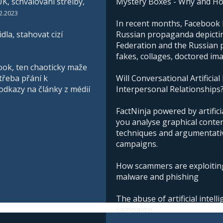
K, schvalování střelby,
Mystery Boxes - Why and H
2.2023
In recent months, Facebook h
la, stahovat cizí
Russian propaganda depictin
Federation and the Russian pe
fakes, collages, doctored im
ook, ten chaoticky maže
třeba přání k
Will Conversational Artificial
 odkazy na články z médií
Interpersonal Relationships
FactNinja powered by artificia
you analyse graphical conte
techniques and argumentative
campaigns.
How scammers are exploiting
malware and phishing
The abuse of artificial intel
campaign