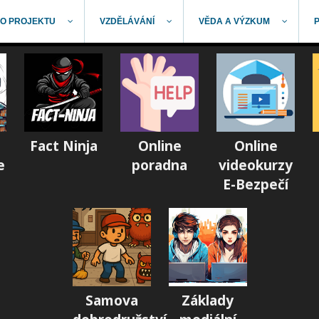
O PROJEKTU
VZDĚLÁVÁNÍ
VĚDA A VÝZKUM
Fact Ninja
Online
Online
e
poradna
videokurzy
E-Bezpečí
Samova
Základy