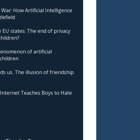
ar: How Artificial Intelligence
lefield
 EU states: The end of privacy
children?
nomenon of artificial
 children
ds us. The illusion of friendship
nternet Teaches Boys to Hate