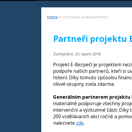
Home
O projektu
Naši partneři
Partneři projektu 
Zveřejněno: 20. srpen 2018
Projekt E-Bezpečí je projektem nezi
podpoře našich partnerů, kteří si u
řešení. Díky tomuto způsobu financo
cílové skupiny zcela zdarma.
Generálním partnerem projektu E
materiálně podporuje všechny projekt
intervenční a výzkumné části. Díky 
200 vzdělávacích akcí ročně a pomoc
naleznete
zde
.