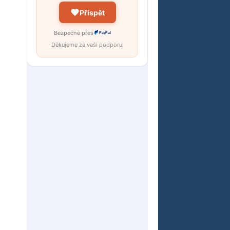
Přispět
Bezpečně přes
PayPal
Děkujeme za vaši podporu!