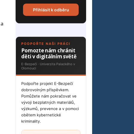
Přihlásit k odběru
 a
PODPOŘTE NAŠI PRÁCI
Pomozte nám chránit
děti v digitálním světě
E-Bezpečí · Univerzita Palackého v
Olomouci
Podpořte projekt E-Bezpečí
dobrovolným příspěvkem.
Pomůžete nám pokračovat ve
vývoji bezplatných materiálů,
výzkumů, prevence a v pomoci
obětem kybernetické
kriminality.