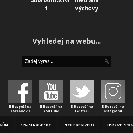
dobrodružství
mediální
1
výchovy
Vyhledej na webu...
E-Bezpečí na
E-Bezpečí na
E-Bezpečí na
E-Bezpečí na
Facebooku
YouTube
Twitteru
Instagramu
ÁKŮM
Z NAŠÍ KUCHYNĚ
POHLEDEM VĚDY
TISKOVÉ ZPR