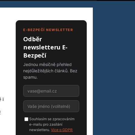
E-BEZPEČÍ NEWSLETTER
Odběr
newsletteru E-
Bezpečí
Jednou měsíčně přehled
nejdůležitějších článků. Bez
spamu.
 i
ž
Souhlasím se zpracováním
e-mailu pro zasílání
newsletteru.
Více o GDPR