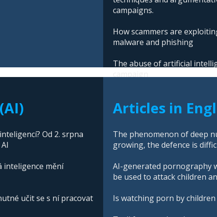
campaigns.
How scammers are exploiting
malware and phishing
The abuse of artificial intel
campaign
(AI)
Articles in Eng
nteligencí? Od 2. srpna
The phenomenon of deep nud
 AI
growing, the defence is diffic
á inteligence mění
AI-generated pornography wi
be used to attack children a
nutné učit se s ní pracovat
Is watching porn by children 