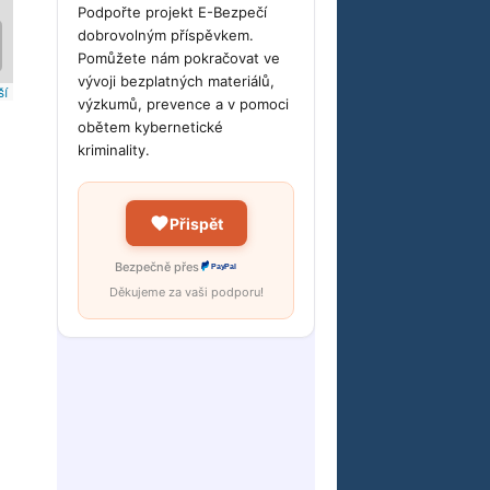
Podpořte projekt E-Bezpečí
dobrovolným příspěvkem.
Pomůžete nám pokračovat ve
vývoji bezplatných materiálů,
výzkumů, prevence a v pomoci
obětem kybernetické
kriminality.
Přispět
Bezpečně přes
PayPal
Děkujeme za vaši podporu!