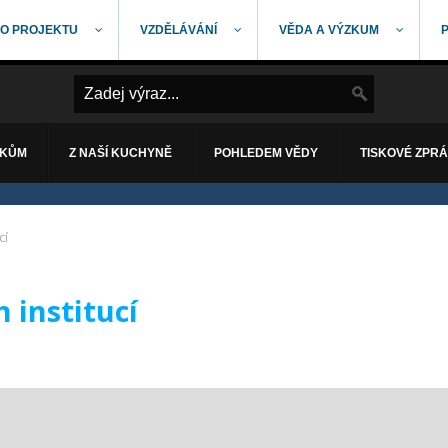
O PROJEKTU
VZDĚLÁVÁNÍ
VĚDA A VÝZKUM
ÁKŮM
Z NAŠÍ KUCHYNĚ
POHLEDEM VĚDY
TISKOVÉ ZPR
cí
 institucí