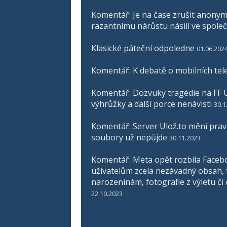
Komentář: Je na čase zrušit anonymit
razantnímu nárůstu násilí ve společ
Klasické páteční odpoledne
01.06.202
Komentář: K debatě o mobilních tel
Komentář: Dozvuky tragédie na FF U
výhrůžky a další porce nenávisti
30.1
Komentář: Server Ulož.to mění pravid
soubory už nepůjde
30.11.2023
Komentář: Meta opět rozbila Faceb
uživatelům zcela nezávadný obsah, 
narozeninám, fotografie z výletu či
22.10.2023