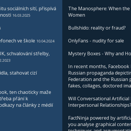
u sociálních sítí, přispívá
The Manosphere: When the I
nosti
Women
16.03.2025
Bullshido: reality or fraud?
4
efonech ve škole
OnlyFans - nudity for sale
10.04.2024
K, schvalování střelby,
Mystery Boxes - Why and H
2.2023
In recent months, Facebook h
la, stahovat cizí
Russian propaganda depictin
Federation and the Russian pe
fakes, collages, doctored im
ook, ten chaoticky maže
třeba přání k
Will Conversational Artificial
 odkazy na články z médií
Interpersonal Relationships
FactNinja powered by artificia
you analyse graphical conte
techniques and argumentative