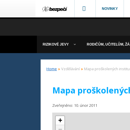
NOVINKY
RIZIKOVÉ JEVY
RODIČŮM, UČITELŮM, Ž
Home
Vzdělávání
Mapa proškolených institu
Mapa proškolených
Zveřejněno: 10. únor 2011