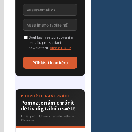
Souhlasím se zpracováním
e-mailu pro zasílání
newsletteru.
Více o GDPR
Přihlásit k odběru
PODPOŘTE NAŠI PRÁCI
Pomozte nám chránit
děti v digitálním světě
E-Bezpečí · Univerzita Palackého v
Olomouci