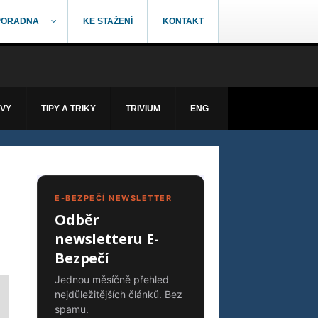
PORADNA
KE STAŽENÍ
KONTAKT
ÁVY
TIPY A TRIKY
TRIVIUM
ENG
E-BEZPEČÍ NEWSLETTER
Odběr
newsletteru E-
Bezpečí
Jednou měsíčně přehled
nejdůležitějších článků. Bez
spamu.