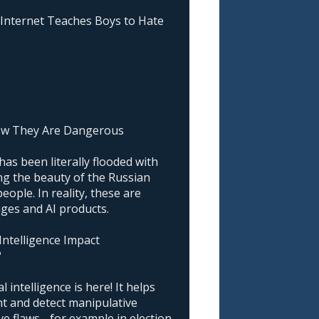
nternet Teaches Boys to Hate
ow They Are Dangerous
as been literally flooded with
g the beauty of the Russian
ople. In reality, these are
ages and AI products.
 Intelligence Impact
?
l intelligence is here! It helps
nt and detect manipulative
 flaws - for example in election