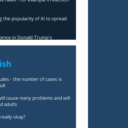
 the popularity of AI to spread
ligence in Donald Trump's
lish
es - the number of cases is
ult
ll cause many problems and will
nd adults
really okay?