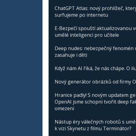
ChatGPT Atlas: nový prohlížeč, kter
surfujeme po internetu
E-Bezpečí spouští aktualizovanou v
umělé inteligenci pro učitele
Deep nudes: nebezpečný fenomén um
zasahuje i děti
Když nám AI říká, že nás chápe. O ilu
Nový generátor obrázků od firmy O
Hranice padly! S novým updatem g
OpenAI jsme schopni tvořit deep fa
omezení
Nástup éry válečných robotů s umělo
k vizi Skynetu z filmu Terminátor?