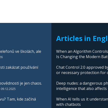
Articles in Eng
elefonů ve školách, ale
When an Algorithm Controls W
Is Changing the Modern Batt
26
ti zakázat používání
Chat Control 2.0 approved by
or necessary protection for 
ovědnosti je jen chaos.
Deep nudes: a dangerous phe
intelligence that also affects
09.12.2025
vu? Tam, kde začíná
When AI tells us it understan
with chatbots