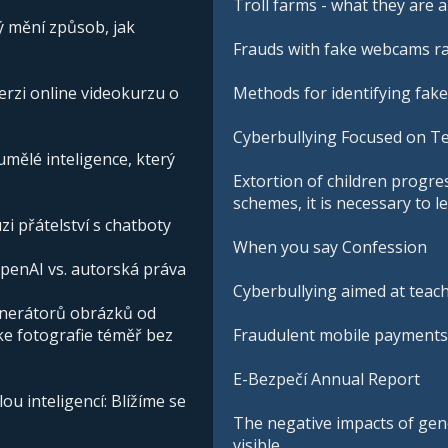
Troll farms - what they are
ý mění způsob, jak
Frauds with fake webcams ra
erzi online videokurzu o
Methods for identifying fake
Cyberbullying Focused on Te
ělé inteligence, který
Extortion of children progre
schemes, it is necessary to 
zi přátelství s chatboty
When you say Confession
penAI vs. autorská práva
Cyberbullying aimed at teach
enerátorů obrázků od
ke fotografie téměř bez
Fraudulent mobile payments 
E-Bezpečí Annual Report
u inteligencí: Blížíme se
The negative impacts of gener
visible