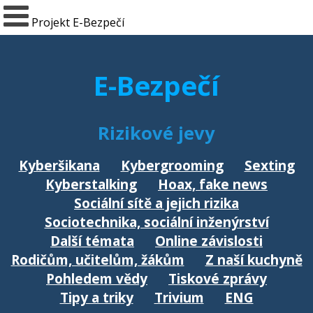
Projekt E-Bezpečí
E-Bezpečí
Rizikové jevy
Kyberšikana
Kybergrooming
Sexting
Kyberstalking
Hoax, fake news
Sociální sítě a jejich rizika
Sociotechnika, sociální inženýrství
Další témata
Online závislosti
Rodičům, učitelům, žákům
Z naší kuchyně
Pohledem vědy
Tiskové zprávy
Tipy a triky
Trivium
ENG