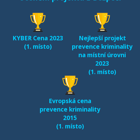
seznamování českých
dětí v kyberprostoru
(2017)
KYBER Cena 2023
Nejlepší projekt
Fenomén Minecraft v
(1. místo)
prevence kriminality
českém prostředí
na místní úrovni
(2017)
2023
(1. místo)
Další výsledky jsou k
dispozici na naší
samostatné stránce
Evropská cena
e-bezpeci.cz/vyzkum
.
prevence kriminality
2015
(1. místo)