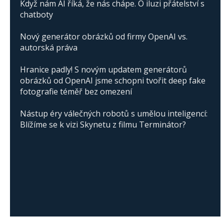
Když nám AI říká, že nás chápe. O iluzi přátelství s
chatboty
Nový generátor obrázků od firmy OpenAI vs.
autorská práva
Hranice padly! S novým updatem generátorů
obrázků od OpenAI jsme schopni tvořit deep fake
fotografie téměř bez omezení
Nástup éry válečných robotů s umělou inteligencí:
Blížíme se k vizi Skynetu z filmu Terminátor?