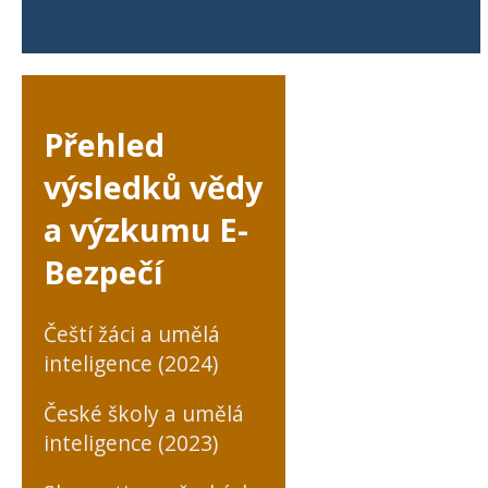
Přehled
výsledků vědy
a výzkumu E-
Bezpečí
Čeští žáci a umělá
inteligence (2024)
České školy a umělá
inteligence (2023)