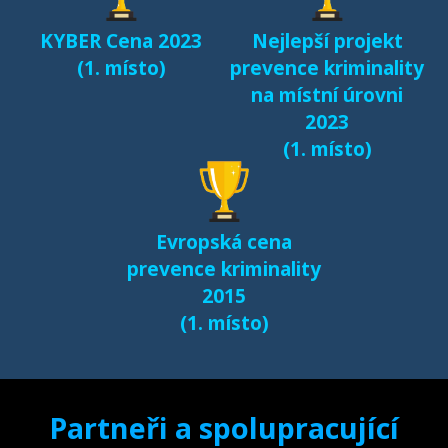
KYBER Cena 2023
Nejlepší projekt
Fenomén Minecraft v
(1. místo)
prevence kriminality
českém prostředí
na místní úrovni
(2017)
2023
(1. místo)
Další výsledky jsou k
dispozici na naší
samostatné stránce
Evropská cena
e-bezpeci.cz/vyzkum
.
prevence kriminality
2015
(1. místo)
Partneři a spolupracující