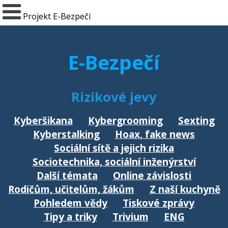
Projekt E-Bezpečí
E-Bezpečí
Rizikové jevy
Kyberšikana
Kybergrooming
Sexting
Kyberstalking
Hoax, fake news
Sociální sítě a jejich rizika
Sociotechnika, sociální inženýrství
Další témata
Online závislosti
Rodičům, učitelům, žákům
Z naší kuchyně
Pohledem vědy
Tiskové zprávy
Tipy a triky
Trivium
ENG