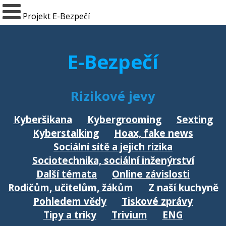
Projekt E-Bezpečí
E-Bezpečí
Rizikové jevy
Kyberšikana
Kybergrooming
Sexting
Kyberstalking
Hoax, fake news
Sociální sítě a jejich rizika
Sociotechnika, sociální inženýrství
Další témata
Online závislosti
Rodičům, učitelům, žákům
Z naší kuchyně
Pohledem vědy
Tiskové zprávy
Tipy a triky
Trivium
ENG