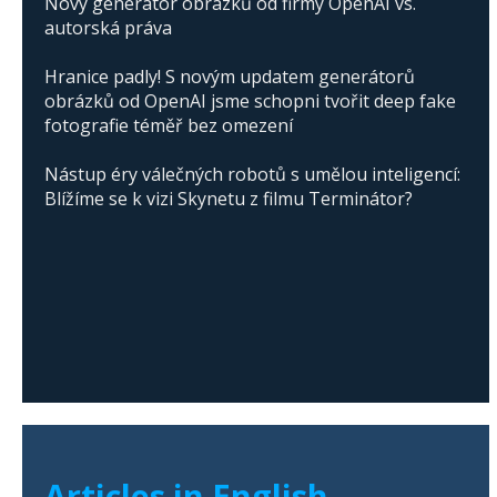
Nový generátor obrázků od firmy OpenAI vs.
autorská práva
Hranice padly! S novým updatem generátorů
obrázků od OpenAI jsme schopni tvořit deep fake
fotografie téměř bez omezení
Nástup éry válečných robotů s umělou inteligencí:
Blížíme se k vizi Skynetu z filmu Terminátor?
Articles in English