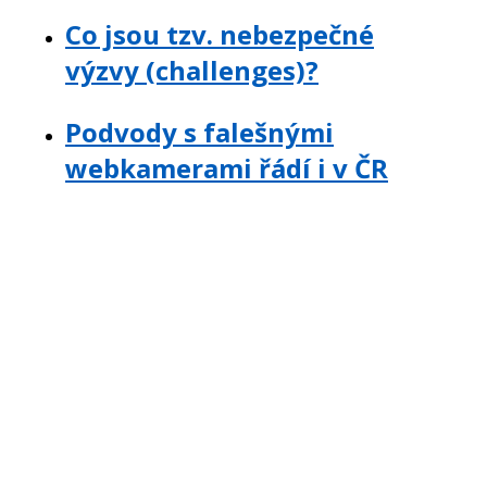
Co jsou tzv. nebezpečné
výzvy (challenges)?
Podvody s falešnými
webkamerami řádí i v ČR