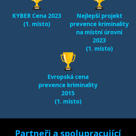
(2017)
KYBER Cena 2023
Nejlepší projekt
Fenomén Minecraft v
(1. místo)
prevence kriminality
českém prostředí
na místní úrovni
(2017)
2023
(1. místo)
Další výsledky jsou k
dispozici na naší
samostatné stránce
Evropská cena
e-bezpeci.cz/vyzkum
.
prevence kriminality
2015
(1. místo)
Partneři a spolupracující