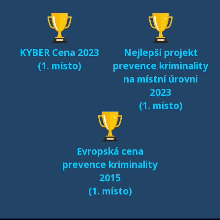
seznamování českých
dětí v kyberprostoru
(2017)
KYBER Cena 2023
Nejlepší projekt
Fenomén Minecraft v
(1. místo)
prevence kriminality
českém prostředí
na místní úrovni
(2017)
2023
(1. místo)
Další výsledky jsou k
dispozici na naší
samostatné stránce
Evropská cena
e-bezpeci.cz/vyzkum
.
prevence kriminality
2015
(1. místo)