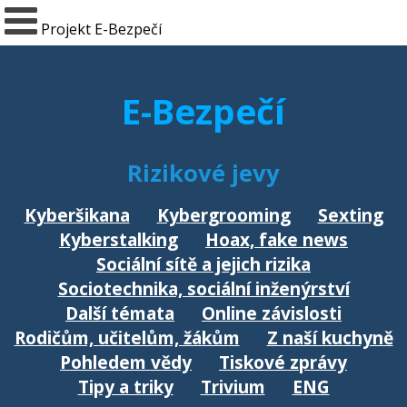
Projekt E-Bezpečí
E-Bezpečí
Rizikové jevy
Kyberšikana
Kybergrooming
Sexting
Kyberstalking
Hoax, fake news
Sociální sítě a jejich rizika
Sociotechnika, sociální inženýrství
Další témata
Online závislosti
Rodičům, učitelům, žákům
Z naší kuchyně
Pohledem vědy
Tiskové zprávy
Tipy a triky
Trivium
ENG