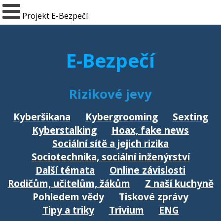
Projekt E-Bezpečí
E-Bezpečí
Rizikové jevy
Kyberšikana
Kybergrooming
Sexting
Kyberstalking
Hoax, fake news
Sociální sítě a jejich rizika
Sociotechnika, sociální inženýrství
Další témata
Online závislosti
Rodičům, učitelům, žákům
Z naší kuchyně
Pohledem vědy
Tiskové zprávy
Tipy a triky
Trivium
ENG