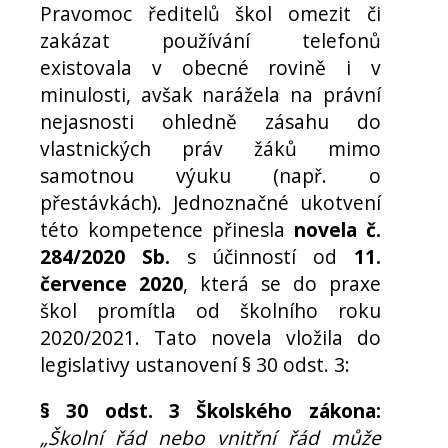
Pravomoc ředitelů škol omezit či
zakázat používání telefonů
existovala v obecné rovině i v
minulosti, avšak narážela na právní
nejasnosti ohledně zásahu do
vlastnických práv žáků mimo
samotnou výuku (např. o
přestávkách). Jednoznačné ukotvení
této kompetence přinesla
novela č.
284/2020 Sb.
s účinností od
11.
července 2020
, která se do praxe
škol promítla od školního roku
2020/2021. Tato novela vložila do
legislativy ustanovení § 30 odst. 3:
§ 30 odst. 3 Školského zákona:
„Školní řád nebo vnitřní řád může