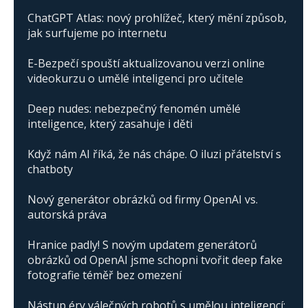
ChatGPT Atlas: nový prohlížeč, který mění způsob,
jak surfujeme po internetu
E-Bezpečí spouští aktualizovanou verzi online
videokurzu o umělé inteligenci pro učitele
Deep nudes: nebezpečný fenomén umělé
inteligence, který zasahuje i děti
Když nám AI říká, že nás chápe. O iluzi přátelství s
chatboty
Nový generátor obrázků od firmy OpenAI vs.
autorská práva
Hranice padly! S novým updatem generátorů
obrázků od OpenAI jsme schopni tvořit deep fake
fotografie téměř bez omezení
Nástup éry válečných robotů s umělou inteligencí: