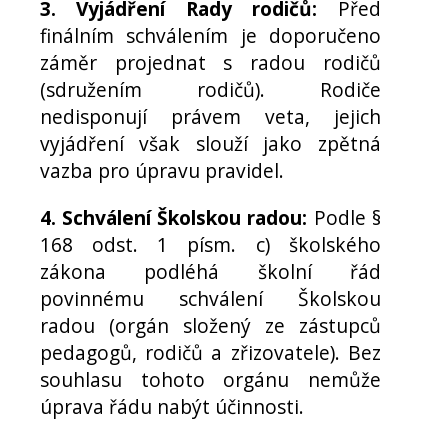
3. Vyjádření Rady rodičů:
Před
finálním schválením je doporučeno
záměr projednat s radou rodičů
(sdružením rodičů). Rodiče
nedisponují právem veta, jejich
vyjádření však slouží jako zpětná
vazba pro úpravu pravidel.
4. Schválení Školskou radou:
Podle §
168 odst. 1 písm. c) školského
zákona podléhá školní řád
povinnému schválení Školskou
radou (orgán složený ze zástupců
pedagogů, rodičů a zřizovatele). Bez
souhlasu tohoto orgánu nemůže
úprava řádu nabýt účinnosti.