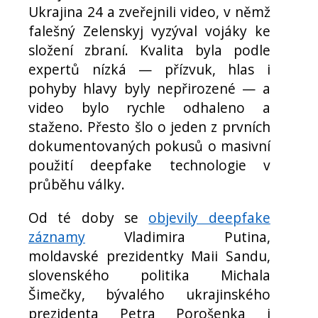
Ukrajina 24 a zveřejnili video, v němž
falešný Zelenskyj vyzýval vojáky ke
složení zbraní. Kvalita byla podle
expertů nízká — přízvuk, hlas i
pohyby hlavy byly nepřirozené — a
video bylo rychle odhaleno a
staženo. Přesto šlo o jeden z prvních
dokumentovaných pokusů o masivní
použití deepfake technologie v
průběhu války.
Od té doby se
objevily deepfake
záznamy
Vladimira Putina,
moldavské prezidentky Maii Sandu,
slovenského politika Michala
Šimečky, bývalého ukrajinského
prezidenta Petra Porošenka i