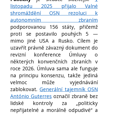
listopadu 2025 přijalo Valné
shromáždění OSN rezoluci k
autonomním zbraním
podporovanou 156 státy, přičemž
proti se postavilo pouhých 5 —
mimo jiné USA a Rusko. Cílem je
uzavřít právně závazný dokument do
revizní konference Úmluvy o
některých konvenčních zbraních v
roce 2026. Úmluva sama ale funguje
na principu konsenzu, takže jediná
velmoc může vyjednávání
zablokovat.
Generální tajemník OSN
António Guterres
označil zbraně bez
lidské kontroly za „politicky
nepřijatelné a morálně odpudivé“ a