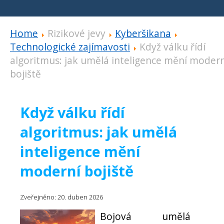
Home
Rizikové jevy
Kyberšikana
Technologické zajímavosti
Když válku řídí
algoritmus: jak umělá inteligence mění modern
bojiště
Když válku řídí
algoritmus: jak umělá
inteligence mění
moderní bojiště
Zveřejněno: 20. duben 2026
Bojová umělá