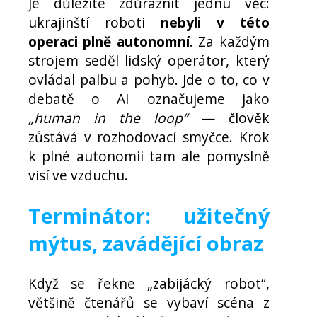
Je důležité zdůraznit jednu věc:
ukrajinští roboti
nebyli v této
operaci plně autonomní
. Za každým
strojem seděl lidský operátor, který
ovládal palbu a pohyb. Jde o to, co v
debatě o AI označujeme jako
„human in the loop“
— člověk
zůstává v rozhodovací smyčce. Krok
k plné autonomii tam ale pomyslně
visí ve vzduchu.
Terminátor: užitečný
mýtus, zavádějící obraz
Když se řekne „zabijácký robot“,
většině čtenářů se vybaví scéna z