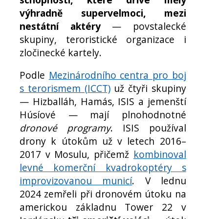
výhradně supervelmoci, mezi
nestátní aktéry
— povstalecké
skupiny, teroristické organizace i
zločinecké kartely.
Podle
Mezinárodního centra pro boj
s terorismem (ICCT)
už čtyři skupiny
— Hizballáh, Hamás, ISIS a jemenští
Húsíové — mají plnohodnotné
dronové programy
. ISIS používal
drony k útokům už v letech 2016–
2017 v Mosulu, přičemž
kombinoval
levné komerční kvadrokoptéry s
improvizovanou municí
. V lednu
2024 zemřeli při dronovém útoku na
americkou základnu Tower 22 v