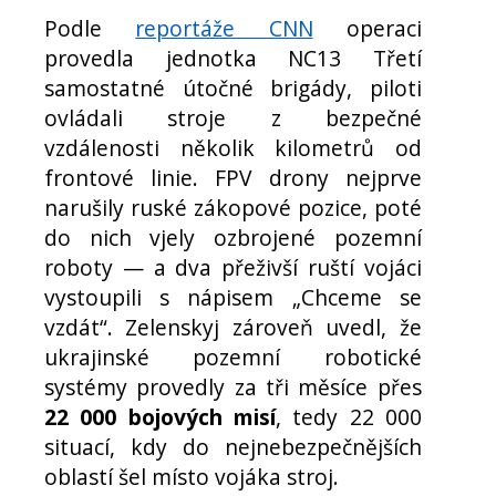
Podle
reportáže CNN
operaci
provedla jednotka NC13 Třetí
samostatné útočné brigády, piloti
ovládali stroje z bezpečné
vzdálenosti několik kilometrů od
frontové linie. FPV drony nejprve
narušily ruské zákopové pozice, poté
do nich vjely ozbrojené pozemní
roboty — a dva přeživší ruští vojáci
vystoupili s nápisem „Chceme se
vzdát“. Zelenskyj zároveň uvedl, že
ukrajinské pozemní robotické
systémy provedly za tři měsíce přes
22 000 bojových misí
, tedy 22 000
situací, kdy do nejnebezpečnějších
oblastí šel místo vojáka stroj.