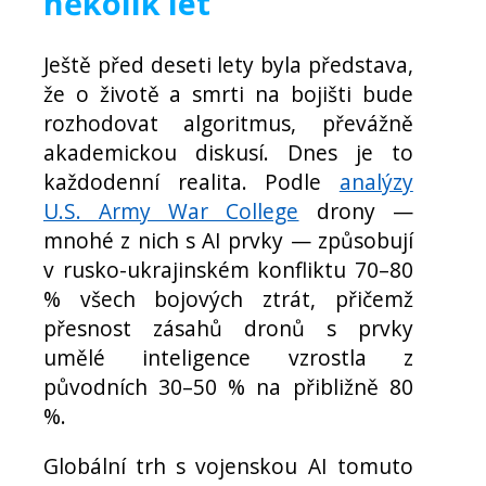
několik let
Ještě před deseti lety byla představa,
že o životě a smrti na bojišti bude
rozhodovat algoritmus, převážně
akademickou diskusí. Dnes je to
každodenní realita. Podle
analýzy
U.S. Army War College
drony —
mnohé z nich s AI prvky — způsobují
v rusko-ukrajinském konfliktu 70–80
% všech bojových ztrát, přičemž
přesnost zásahů dronů s prvky
umělé inteligence vzrostla z
původních 30–50 % na přibližně 80
%.
Globální trh s vojenskou AI tomuto