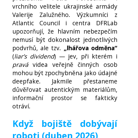
vrchního velitele ukrajinské armády
Valerije Zalužného. Výzkumníci z
Atlantic Council i centra DFRLab
upozorňují, že hlavním nebezpečím
nemusí být dokonalost jednotlivých
podvrhů, ale tzv.
„lhářova odměna“
(
liar’s dividend
) — jev, při kterém i
pravá
videa veřejně činných osob
mohou být zpochybněna jako údajné
deepfake. Jakmile přestaneme
důvěřovat autentickým materiálům,
informační prostor se fakticky
otráví.
Když bojiště dobývají
roboti (duben 2026)