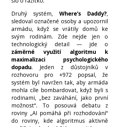
šlo o razítko.
Druhý systém,
Where’s Daddy?
,
sledoval označené osoby a upozornil
armádu, když se vrátily domů ke
svým rodinám. Zde nejde jen o
technologický detail — jde o
záměrné využití algoritmu k
maximalizaci psychologického
dopadu
. Jeden z důstojníků v
rozhovoru pro +972 popsal, že
systém byl navržen tak, aby armáda
mohla cíle bombardovat, když byli s
rodinami, „bez zaváhání, jako první
možnost“. To posouvá debatu z
roviny „AI pomáhá při rozhodování“
do roviny, kde algoritmus aktivně