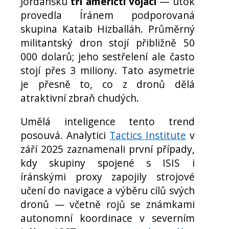
Jordánsku
tři američtí vojáci
— útok
provedla Íránem podporovaná
skupina Kataib Hizballáh. Průměrný
militantský dron stojí přibližně 50
000 dolarů; jeho sestřelení ale často
stojí přes 3 miliony. Tato asymetrie
je přesně to, co z dronů dělá
atraktivní zbraň chudých.
Umělá inteligence tento trend
posouvá. Analytici
Tactics Institute
v
září 2025 zaznamenali první případy,
kdy skupiny spojené s ISIS i
íránskými proxy zapojily strojové
učení do navigace a výběru cílů svých
dronů — včetně rojů se známkami
autonomní koordinace v severním