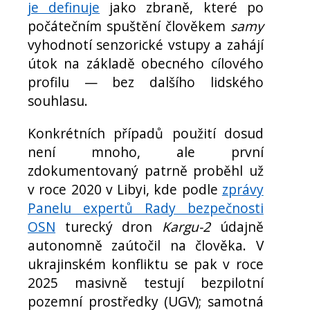
je definuje
jako zbraně, které po
počátečním spuštění člověkem
samy
vyhodnotí senzorické vstupy a zahájí
útok na základě obecného cílového
profilu — bez dalšího lidského
souhlasu.
Konkrétních případů použití dosud
není mnoho, ale první
zdokumentovaný patrně proběhl už
v roce 2020 v Libyi, kde podle
zprávy
Panelu expertů Rady bezpečnosti
OSN
turecký dron
Kargu-2
údajně
autonomně zaútočil na člověka. V
ukrajinském konfliktu se pak v roce
2025 masivně testují bezpilotní
pozemní prostředky (UGV); samotná