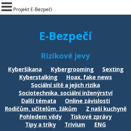
Projekt E-Bezpečí
E-Bezpečí
Rizikové jevy
Kyberšikana
Kybergrooming
Sexting
Kyberstalking
Hoax, fake news
Sociální sítě a jejich rizika
Sociotechnika, sociální inženýrství
Další témata
Online závislosti
Rodičům, učitelům, žákům
Z naší kuchyně
Pohledem vědy
Tiskové zprávy
Tipy a triky
Trivium
ENG