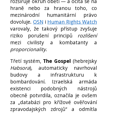
rozšiřuje okruh obětí — a ocitá se na
hraně nebo za hranou toho, co
mezinárodní humanitární právo
dovoluje.
OSN
i
Human Rights Watch
varovaly, že takový přístup zvyšuje
riziko porušení principů
rozlišení
mezi civilisty a kombatanty a
proporcionality
.
Třetí systém,
The Gospel
(hebrejsky
Habsora
), automaticky navrhoval
budovy a infrastrukturu k
bombardování. Izraelská armáda
existenci podobných nástrojů
obecně potvrdila, označila je ovšem
za „databázi pro křížové ověřování
zpravodajských zdrojů“ a odmítla