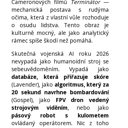
Cameronových filmů
Terminátor
—
mechanická postava s rudýma
očima, která z vlastní vůle rozhoduje
o osudu lidstva. Tento obraz je
kulturně mocný, ale jako analytický
rámec spíše škodí než pomáhá.
Skutečná vojenská AI roku 2026
nevypadá jako humanoidní stroj se
sebeuvědoměním. Vypadá jako
databáze, která přiřazuje skóre
(Lavender), jako
algoritmus, který za
20 sekund navrhne bombardování
(Gospel), jako
FPV dron vedený
strojovým viděním
, nebo jako
pásový robot s kulometem
ovládaný operátorem. Nic z toho