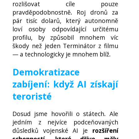
rozlišovat cíle pouze
pravděpodobnostně. Roj dronů za
pár tisíc dolarů, který autonomně
loví osoby odpovídající určitému
profilu, by způsobil mnohem víc
škody než jeden Terminátor z filmu
— a technologicky je mnohem blíž.
Demokratizace
zabíjení: když AI získají
teroristé
Dosud jsme hovořili o státech. Ale
jedním z nejvíce podceňovaných
důsledků vojenské AI je
rozšíření
schopností, které dříve měly