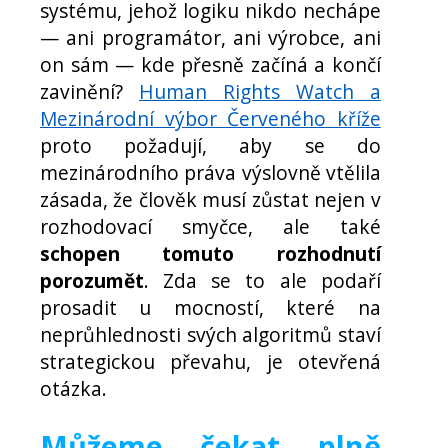
systému, jehož logiku nikdo nechápe
— ani programátor, ani výrobce, ani
on sám — kde přesně začíná a končí
zavinění?
Human Rights Watch a
Mezinárodní výbor Červeného kříže
proto požadují, aby se do
mezinárodního práva výslovně vtělila
zásada, že člověk musí zůstat nejen v
rozhodovací smyčce, ale také
schopen tomuto rozhodnutí
porozumět
. Zda se to ale podaří
prosadit u mocností, které na
neprůhlednosti svých algoritmů staví
strategickou převahu, je otevřená
otázka.
Můžeme čekat plně