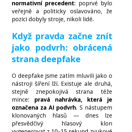
normativní precedent
: poprvé bylo
veřejně a politicky oslavováno, že
pozici dobyly stroje, nikoli lidé.
Když pravda začne znít
jako podvrh: obrácená
strana deepfake
O deepfake jsme zatím mluvili jako o
nástroji šíření lží. Existuje ale druhá,
stejně znepokojivá strana téže
mince:
pravá nahrávka, která je
označena za AI podvrh
. S nástupem
klonovaných hlasů — dnes lze
přesvědčivý hlasový klon
vygenerovat z 10–15 sekund zvukové