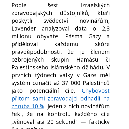
Podle šesti izraelských
zpravodajských důstojníků, kteří
poskytli svědectví novinářům,
Lavender analyzoval data o 2,3
milionu obyvatel Pásma Gazy a
přiděloval každému skóre
pravděpodobnosti, že je členem
ozbrojených skupin Hamásu či
Palestinského islámského džihádu. V
prvních týdnech války v Gaze měl
systém označit až 37 000 Palestinců
jako potenciální cíle.
Chybovost
přitom sami zpravodajci odhadli na
zhruba 10 %
. Jeden z nich novinářům
řekl, že na kontrolu každého cíle
„věnoval asi 20 sekund“ — fakticky