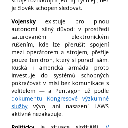
stroje rozhodují a jednají rychleji, než
je člověk schopen sledovat.
Vojensky
existuje pro plnou
autonomii silný důvod: v prostředí
saturovaném elektronickým
rušením, kde lze přerušit spojení
mezi operátorem a strojem, přežije
pouze ten dron, který si poradí sám.
Ruská i americká armáda proto
investuje do systémů schopných
pokračovat v misi bez komunikace s
velitelem — a Pentagon už podle
dokumentu Kongresové výzkumné
služby
vývoj ani nasazení LAWS
aktivně nezakazuje.
Politicky
je situace složitější.
V