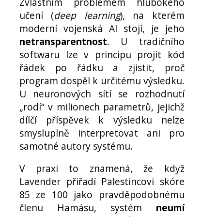
Zvláštním problémem hlubokého
učení (
deep learning
), na kterém
moderní vojenská AI stojí, je jeho
netransparentnost
. U tradičního
softwaru lze v principu projít kód
řádek po řádku a zjistit, proč
program dospěl k určitému výsledku.
U neuronových sítí se rozhodnutí
„rodí“ v milionech parametrů, jejichž
dílčí příspěvek k výsledku nelze
smysluplně interpretovat ani pro
samotné autory systému.
V praxi to znamená, že když
Lavender přiřadí Palestincovi skóre
85 ze 100 jako pravděpodobnému
členu Hamásu, systém
neumí