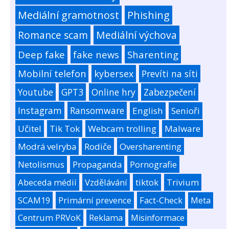
Mediální gramotnost
Phishing
Romance scam
Mediální výchova
Deep fake
fake news
Sharenting
Mobilní telefon
kybersex
Prevíti na síti
Youtube
GPT3
Online hry
Zabezpečení
Instagram
Ransomware
English
Senioři
Učitel
Tik Tok
Webcam trolling
Malware
Modrá velryba
Rodiče
Oversharenting
Netolismus
Propaganda
Pornografie
Abeceda médií
Vzdělávání
tiktok
Trivium
SCAM19
Primární prevence
Fact-Check
Meta
Centrum PRVoK
Reklama
Misinformace