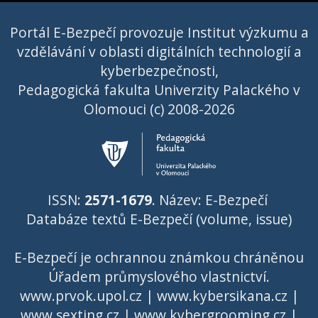
Portál E-Bezpečí provozuje Institut výzkumu a
vzdělávání v oblasti digitálních technologií a
kyberbezpečnosti,
Pedagogická fakulta Univerzity Palackého v
Olomouci (c) 2008-2026
ISSN:
2571-1679
. Název: E-Bezpečí
Databáze textů E-Bezpečí (volume, issue)
E-Bezpečí je ochrannou známkou chráněnou
Úřadem průmyslového vlastnictví
.
www.prvok.upol.cz
|
www.kybersikana.cz
|
www.sexting.cz
|
www.kybergrooming.cz
|