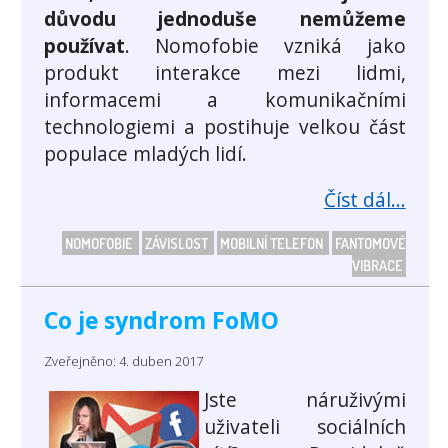
důvodu jednoduše nemůžeme
používat
. Nomofobie vzniká jako
produkt interakce mezi lidmi,
informacemi a komunikačními
technologiemi a postihuje velkou část
populace mladých lidí.
Číst dál...
NOMOFOBIE
ZÁVISLOST
MOBILNÍ TELEFON
FANTOMOVÉ
VIBRACE
Co je syndrom FoMO
Zveřejněno: 4. duben 2017
Jste náruživými
uživateli sociálních