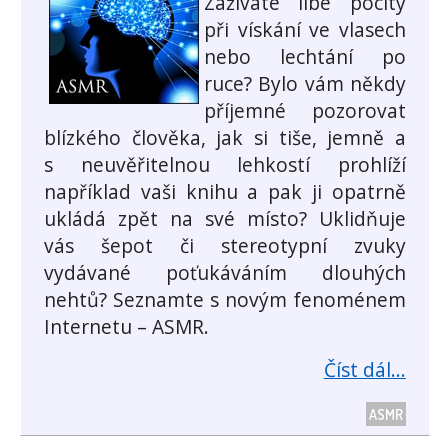
Zažíváte libé pocity
při vískání ve vlasech
nebo lechtání po
ruce? Bylo vám někdy
příjemné pozorovat
blízkého člověka, jak si tiše, jemně a
s neuvěřitelnou lehkostí prohlíží
například vaši knihu a pak ji opatrně
ukládá zpět na své místo? Uklidňuje
vás šepot či stereotypní zvuky
vydávané poťukáváním dlouhých
nehtů? Seznamte s novým fenoménem
Internetu – ASMR.
Číst dál...
ASMR