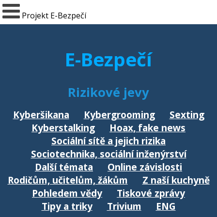
Projekt E-Bezpečí
E-Bezpečí
Rizikové jevy
Kyberšikana
Kybergrooming
Sexting
Kyberstalking
Hoax, fake news
Sociální sítě a jejich rizika
Sociotechnika, sociální inženýrství
Další témata
Online závislosti
Rodičům, učitelům, žákům
Z naší kuchyně
Pohledem vědy
Tiskové zprávy
Tipy a triky
Trivium
ENG