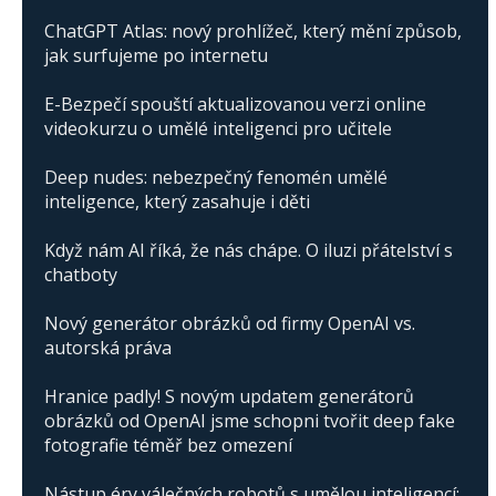
ChatGPT Atlas: nový prohlížeč, který mění způsob,
jak surfujeme po internetu
E-Bezpečí spouští aktualizovanou verzi online
videokurzu o umělé inteligenci pro učitele
Deep nudes: nebezpečný fenomén umělé
inteligence, který zasahuje i děti
Když nám AI říká, že nás chápe. O iluzi přátelství s
chatboty
Nový generátor obrázků od firmy OpenAI vs.
autorská práva
Hranice padly! S novým updatem generátorů
obrázků od OpenAI jsme schopni tvořit deep fake
fotografie téměř bez omezení
Nástup éry válečných robotů s umělou inteligencí: