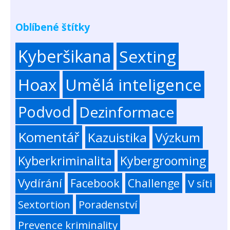
Oblíbené štítky
Kyberšikana
Sexting
Hoax
Umělá inteligence
Podvod
Dezinformace
Komentář
Kazuistika
Výzkum
Kyberkriminalita
Kybergrooming
Vydírání
Facebook
Challenge
V síti
Sextortion
Poradenství
Prevence kriminality