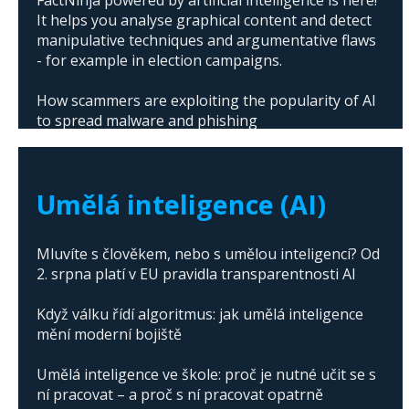
FactNinja powered by artificial intelligence is here!
It helps you analyse graphical content and detect
manipulative techniques and argumentative flaws
- for example in election campaigns.
How scammers are exploiting the popularity of AI
to spread malware and phishing
The abuse of artificial intelligence in Donald
Trump's campaign
Umělá inteligence (AI)
Mluvíte s člověkem, nebo s umělou inteligencí? Od
2. srpna platí v EU pravidla transparentnosti AI
Když válku řídí algoritmus: jak umělá inteligence
mění moderní bojiště
Umělá inteligence ve škole: proč je nutné učit se s
ní pracovat – a proč s ní pracovat opatrně