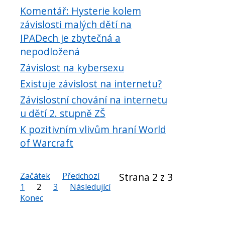
Komentář: Hysterie kolem
závislosti malých dětí na
IPADech je zbytečná a
nepodložená
Závislost na kybersexu
Existuje závislost na internetu?
Závislostní chování na internetu
u dětí 2. stupně ZŠ
K pozitivním vlivům hraní World
of Warcraft
Začátek
Předchozí
Strana 2 z 3
1
2
3
Následující
Konec