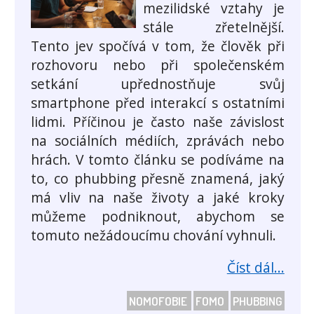
mezilidské vztahy je
stále zřetelnější.
Tento jev spočívá v tom, že člověk při
rozhovoru nebo při společenském
setkání upřednostňuje svůj
smartphone před interakcí s ostatními
lidmi. Příčinou je často naše závislost
na sociálních médiích, zprávách nebo
hrách. V tomto článku se podíváme na
to, co phubbing přesně znamená, jaký
má vliv na naše životy a jaké kroky
můžeme podniknout, abychom se
tomuto nežádoucímu chování vyhnuli.
Číst dál...
NOMOFOBIE
FOMO
PHUBBING