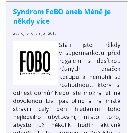
Syndrom FoBO aneb Méně je
někdy více
Zveřejněno: 9. říjen 2019
Stáli jste někdy
v supermarketu před
regálem s desítkou
různých značek
kečupu a nemohli se
rozhodnout, který si
odnést domů? Nebo jste možná jeli na
dovolenou tzv. pas blind a na místě
strávili celý den hledáním toho
nejlepšího ubytování, místo toho,
abyste už několik hodin aktivně
odpočívali. Jinak řečeno, možná jste se