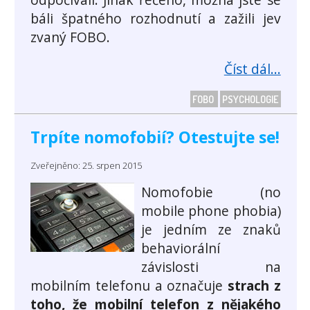
báli špatného rozhodnutí a zažili jev
zvaný FOBO.
Číst dál...
FOBO
PSYCHOLOGIE
Trpíte nomofobií? Otestujte se!
Zveřejněno: 25. srpen 2015
Nomofobie (no
mobile phone phobia)
je jedním ze znaků
behaviorální
závislosti na
mobilním telefonu a označuje
strach z
toho, že mobilní telefon z nějakého