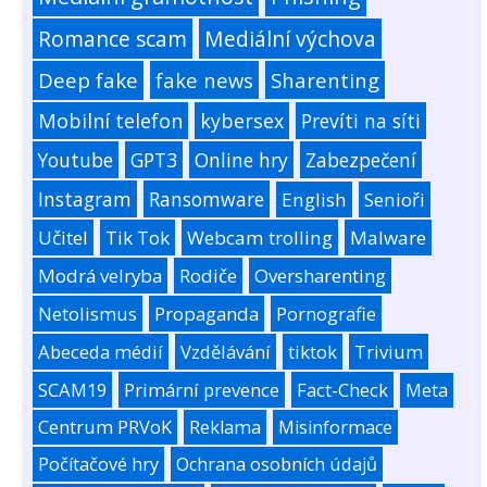
Romance scam
Mediální výchova
Deep fake
fake news
Sharenting
Mobilní telefon
kybersex
Prevíti na síti
Youtube
GPT3
Online hry
Zabezpečení
Instagram
Ransomware
English
Senioři
Učitel
Tik Tok
Webcam trolling
Malware
Modrá velryba
Rodiče
Oversharenting
Netolismus
Propaganda
Pornografie
Abeceda médií
Vzdělávání
tiktok
Trivium
SCAM19
Primární prevence
Fact-Check
Meta
Centrum PRVoK
Reklama
Misinformace
Počítačové hry
Ochrana osobních údajů