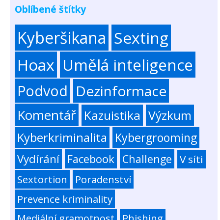
Oblíbené štítky
Kyberšikana
Sexting
Hoax
Umělá inteligence
Podvod
Dezinformace
Komentář
Kazuistika
Výzkum
Kyberkriminalita
Kybergrooming
Vydírání
Facebook
Challenge
V síti
Sextortion
Poradenství
Prevence kriminality
Mediální gramotnost
Phishing