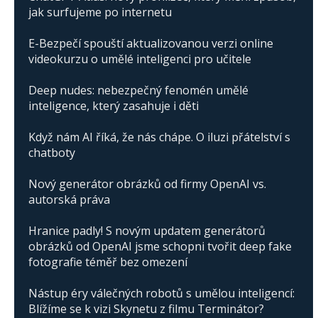
jak surfujeme po internetu
E-Bezpečí spouští aktualizovanou verzi online
videokurzu o umělé inteligenci pro učitele
Deep nudes: nebezpečný fenomén umělé
inteligence, který zasahuje i děti
Když nám AI říká, že nás chápe. O iluzi přátelství s
chatboty
Nový generátor obrázků od firmy OpenAI vs.
autorská práva
Hranice padly! S novým updatem generátorů
obrázků od OpenAI jsme schopni tvořit deep fake
fotografie téměř bez omezení
Nástup éry válečných robotů s umělou inteligencí:
Blížíme se k vizi Skynetu z filmu Terminátor?