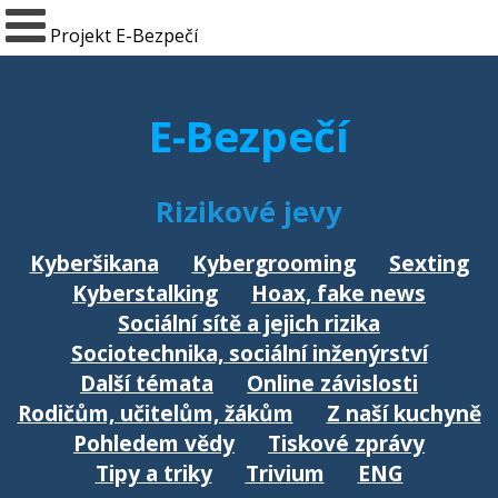
Projekt E-Bezpečí
E-Bezpečí
Rizikové jevy
Kyberšikana
Kybergrooming
Sexting
Kyberstalking
Hoax, fake news
Sociální sítě a jejich rizika
Sociotechnika, sociální inženýrství
Další témata
Online závislosti
Rodičům, učitelům, žákům
Z naší kuchyně
Pohledem vědy
Tiskové zprávy
Tipy a triky
Trivium
ENG