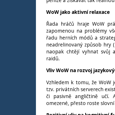
peníze a získávat tak reálno
WoW jako aktivní relaxace
Řada hráčů hraje WoW práv
zapomenou na problémy všed
řadu herních módů a strategií
neadrelinovaný způsob hry (
naopak chtějí vyhnat svůj
raidů.
Vliv WoW na rozvoj jazykový
Vzhledem k tomu, že WoW je
tzv. privátních serverech exis
či pasivně angličtině učí. 
omezené, přesto roste slovní 
Pozitivní vliv na kognitivní 