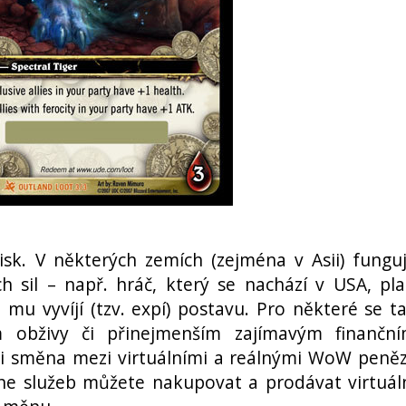
sk. V některých zemích (zejména v Asii) fungu
h sil – např. hráč, který se nachází v USA, pla
 mu vyvíjí (tzv. expí) postavu. Pro některé se t
obživy či přinejmenším zajímavým finančn
 i směna mezi virtuálními a reálnými WoW peněz
ine služeb můžete nakupovat a prodávat virtuál