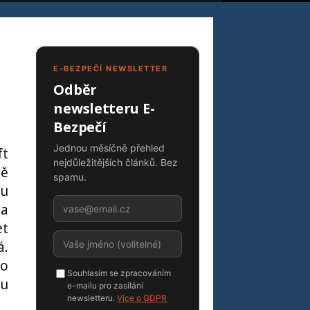
E-BEZPEČÍ NEWSLETTER
Odběr
newsletteru E-
Bezpečí
Jednou měsíčně přehled
ft
nejdůležitějších článků. Bez
ně
spamu.
hu
na
et
á.
ho
Souhlasím se zpracováním
ou
e-mailu pro zasílání
newsletteru.
Více o GDPR