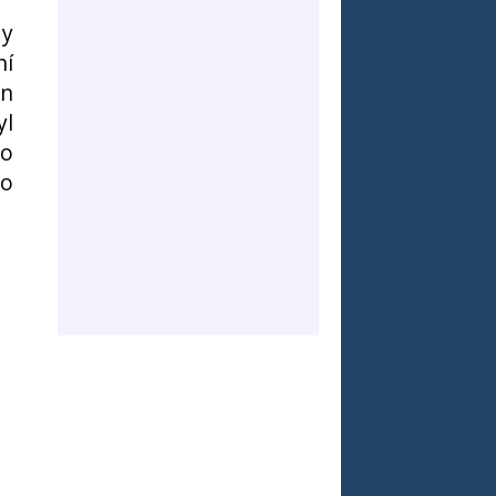
dy
ní
en
yl
po
to