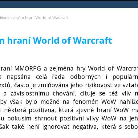
itivním vlivům hraní World of Warcraft
m hraní World of Warcraft
hraní MMORPG a zejména hry World of Warcra
a napsána celá řada odborných i populár
xtů, často je zmiňována jeho rizikovost ve vzta
i a závislostnímu chování, cituje se též vliv 
. Aby však bylo možné na fenomén WoW nahlíž
i některá pozitivna, která zjevně hraní WoW m
xtu pokusím shrnout pozitivní vlivy WoW na je
šak také není ignorovat negativa, která s seb