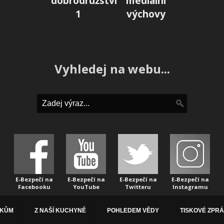
dobrodružství
mediální
1
výchovy
Vyhledej na webu...
E-Bezpečí na
E-Bezpečí na
E-Bezpečí na
E-Bezpečí na
Facebooku
YouTube
Twitteru
Instagramu
ÁKŮM
Z NAŠÍ KUCHYNĚ
POHLEDEM VĚDY
TISKOVÉ ZPR