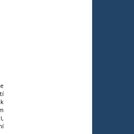
je
tí
ak
ím
i,
ní