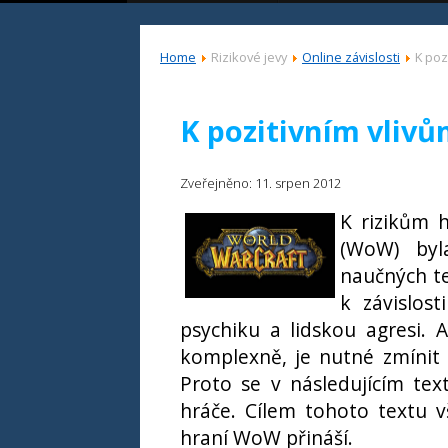
Home
Rizikové jevy
Online závislosti
K poz
K pozitivním vlivů
Zveřejněno: 11. srpen 2012
K rizikům 
(WoW) byl
naučných te
k závislost
psychiku a lidskou agresi
komplexně, je nutné zmínit 
Proto se v následujícím te
hráče. Cílem tohoto textu v
hraní WoW přináší.