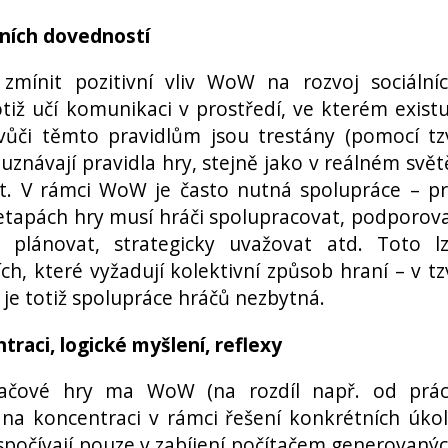
álních dovedností
mínit pozitivní vliv WoW na rozvoj sociální
tiž učí komunikaci v prostředí, ve kterém existu
vůči těmto pravidlům jsou trestány (pomocí tz
uznávají pravidla hry, stejně jako v reálném svět
t. V rámci WoW je často nutná spolupráce – p
etapách hry musí hráči spolupracovat, podporov
 plánovat, strategicky uvažovat atd. Toto l
ích, které vyžadují kolektivní způsob hraní – v tz
 je totiž spolupráce hráčů nezbytná.
traci, logické myšlení, reflexy
tačové hry ma WoW (na rozdíl např. od prá
v na koncentraci v rámci řešení konkrétních úko
espočívají pouze v zabíjení počítačem generovaný