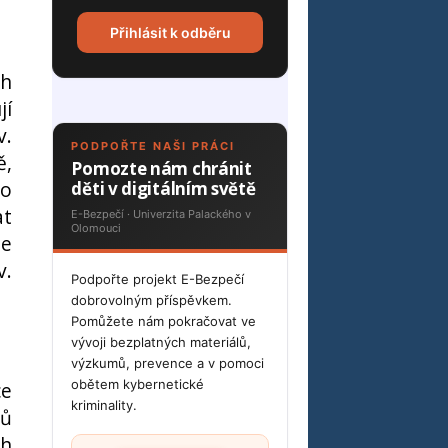
Přihlásit k odběru
ch
jí
v.
PODPOŘTE NAŠI PRÁCI
ě,
Pomozte nám chránit
ro
děti v digitálním světě
at
E-Bezpečí · Univerzita Palackého v
Olomouci
ze
v.
Podpořte projekt E-Bezpečí
dobrovolným příspěvkem.
Pomůžete nám pokračovat ve
vývoji bezplatných materiálů,
výzkumů, prevence a v pomoci
obětem kybernetické
ce
kriminality.
lů
ch