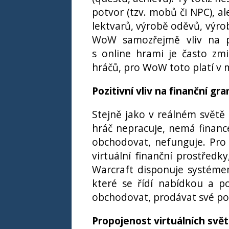
potvor (tzv. mobů či NPC), al
lektvarů, výrobě oděvů, výro
WoW samozřejmě vliv na poz
s online hrami je často zmiň
hráčů, pro WoW toto platí v m
Pozitivní vliv na finanční g
Stejně jako v reálném světě
hráč nepracuje, nemá financ
obchodovat, nefunguje. Pro 
virtuální finanční prostřed
Warcraft disponuje systémem
které se řídí nabídkou a p
obchodovat, prodávat své pos
Propojenost virtuálních svě