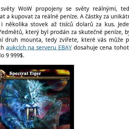
í světy WoW propojeny se světy reálnými, te
at a kupovat za reálné peníze. A částky za unikát
 i několika stovek až tisíců dolarů za kus. Jed
předmětů, který byl prodán za skutečné peníze, b
ální druh mounta, tedy zvířete, které vás může 
ích
aukcích na serveru EBAY
dosahuje cena toho
do 9 999
$.