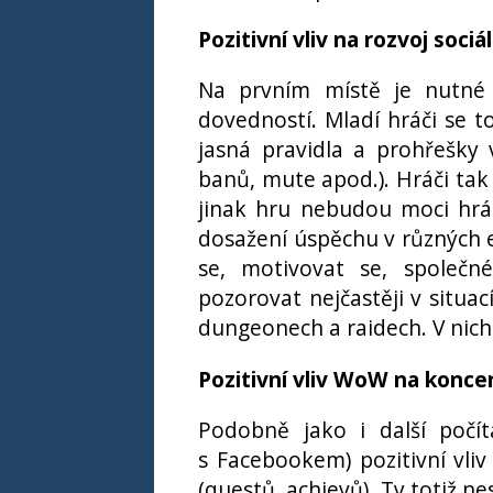
Pozitivní vliv na rozvoj soci
Na prvním místě je nutné z
dovedností. Mladí hráči se to
jasná pravidla a prohřešky 
banů, mute apod.). Hráči tak 
jinak hru nebudou moci hrá
dosažení úspěchu v různých 
se, motivovat se, společné
pozorovat nejčastěji v situac
dungeonech a raidech. V nich
Pozitivní vliv WoW na koncen
Podobně jako i další počí
s Facebookem) pozitivní vli
(questů, achievů). Ty totiž n