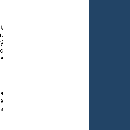
í,
it
vý
bo
de
na
ně
 a