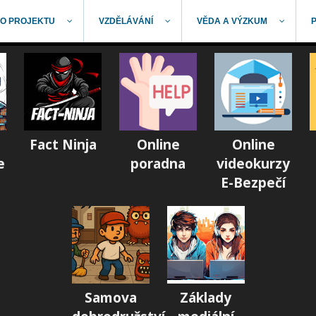
O PROJEKTU
VZDĚLÁVÁNÍ
VĚDA A VÝZKUM
Fact Ninja
Online
Online
e
poradna
videokurzy
E-Bezpečí
Samova
Základy