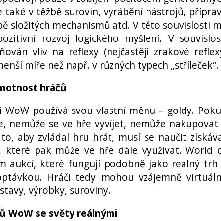
e také v těžbě surovin, vyrábění nástrojů, přípra
bě složitých mechanismů atd. V této souvislosti 
itivní rozvoj logického myšlení. V souvislos
ován vliv na reflexy (nejčastěji zrakové reflex
enší míře než např. v různých typech „stříleček“.
ramotnost hráčů
 i WoW používá svou vlastní měnu – goldy. Pok
e, nemůže se ve hře vyvíjet, nemůže nakupovat
to, aby zvládal hru hrát, musí se naučit získáv
ky, které pak může ve hře dále využívat. World 
 aukcí, které fungují podobně jako reálný trh
optávkou. Hráči tedy mohou vzájemně virtuál
tavy, výrobky, suroviny.
tů WoW se světy reálnými