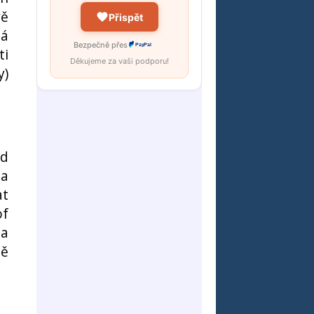
vě
Přispět
má
Bezpečně přes
PayPal
ti
Děkujeme za vaši podporu!
y)
ud
 a
at
of
 a
ně