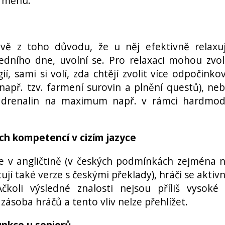
u měnu.
ě z toho důvodu, že u něj efektivně relaxuj
ního dne, uvolní se. Pro relaxaci mohou zvol
, sami si volí, zda chtějí zvolit více odpočinko
např. tzv. farmení surovin a plnění questů), ne
 adrenalin na maximum např. v rámci hardmo
ch kompetencí v cizím jazyce
 v angličtině (v českých podmínkách zejména 
tují také verze s českými překlady), hráči se aktiv
Ačkoli výsledné znalosti nejsou příliš vysoké
zásoba hráčů a tento vliv nelze přehlížet.
funkce u seniorů