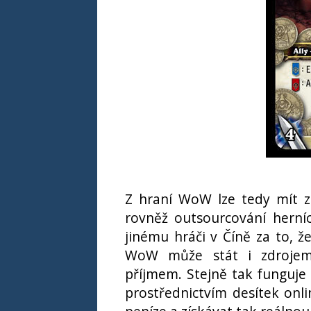
Z hraní WoW lze tedy mít zi
rovněž outsourcování herníc
jinému hráči v Číně za to, že
WoW může stát i zdrojem 
příjmem. Stejně tak funguje
prostřednictvím desítek onl