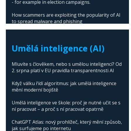
- for example in election campaigns.
How scammers are exploiting the popularity of AI
to spread malware and phishing
The abuse of artificial intelligence in Donald
Trump's campaign
Umělá inteligence (AI)
Mluvíte s člověkem, nebo s umělou inteligencí? Od
2. srpna platí v EU pravidla transparentnosti AI
Když válku řídí algoritmus: jak umělá inteligence
mění moderní bojiště
Umělá inteligence ve škole: proč je nutné učit se s
ní pracovat – a proč s ní pracovat opatrně
ChatGPT Atlas: nový prohlížeč, který mění způsob,
jak surfujeme po internetu