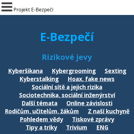
Projekt E-Bezpečí
E-Bezpečí
Rizikové jevy
Kyberšikana
Kybergrooming
Sexting
Kyberstalking
Hoax, fake news
Sociální sítě a jejich rizika
Sociotechnika, sociální inženýrství
Další témata
Online závislosti
Rodičům, učitelům, žákům
Z naší kuchyně
Pohledem vědy
Tiskové zprávy
Tipy a triky
Trivium
ENG