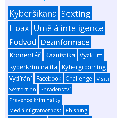
Kyberšikana
Sexting
Hoax
Umělá inteligence
Podvod
Dezinformace
Komentář
Kazuistika
Výzkum
Kyberkriminalita
Kybergrooming
Vydírání
Facebook
Challenge
V síti
Sextortion
Poradenství
Prevence kriminality
Mediální gramotnost
Phishing