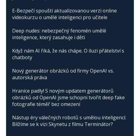
E-Bezpečí spouští aktualizovanou verzi online
videokurzu o umělé inteligenci pro učitele
Deep nudes: nebezpečný fenomén umělé
inteligence, který zasahuje i děti
Když nám AI říká, že nás chápe. O iluzi přátelství s
chatboty
Nový generátor obrázků od firmy OpenAI vs.
autorská práva
Hranice padly! S novým updatem generátorů
obrázků od OpenAI jsme schopni tvořit deep fake
fotografie téměř bez omezení
Nástup éry válečných robotů s umělou inteligencí:
Blížíme se k vizi Skynetu z filmu Terminátor?