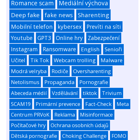
Romance scam
Mediální výchova
Deep fake
fake news
Sharenting
Mobilní telefon
kybersex
Prevíti na síti
Youtube
GPT3
Online hry
Zabezpečení
Instagram
Ransomware
English
Senioři
Učitel
Tik Tok
Webcam trolling
Malware
Modrá velryba
Rodiče
Oversharenting
Netolismus
Propaganda
Pornografie
Abeceda médií
Vzdělávání
tiktok
Trivium
SCAM19
Primární prevence
Fact-Check
Meta
Centrum PRVoK
Reklama
Misinformace
Počítačové hry
Ochrana osobních údajů
Dětská pornografie
Choking Challenge
FOMO