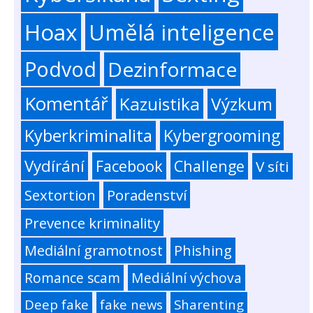
Hoax
Umělá inteligence
Podvod
Dezinformace
Komentář
Kazuistika
Výzkum
Kyberkriminalita
Kybergrooming
Vydírání
Facebook
Challenge
V síti
Sextortion
Poradenství
Prevence kriminality
Mediální gramotnost
Phishing
Romance scam
Mediální výchova
Deep fake
fake news
Sharenting