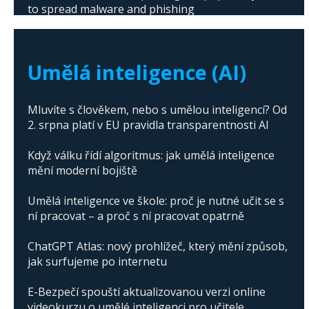
to spread malware and phishing
The abuse of artificial intelligence in Donald
Trump's campaign
Umělá inteligence (AI)
Mluvíte s člověkem, nebo s umělou inteligencí? Od
2. srpna platí v EU pravidla transparentnosti AI
Když válku řídí algoritmus: jak umělá inteligence
mění moderní bojiště
Umělá inteligence ve škole: proč je nutné učit se s
ní pracovat – a proč s ní pracovat opatrně
ChatGPT Atlas: nový prohlížeč, který mění způsob,
jak surfujeme po internetu
E-Bezpečí spouští aktualizovanou verzi online
videokurzu o umělé inteligenci pro učitele