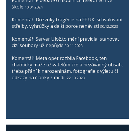
Komentář: K debatě o mobilních telefonech ve
škole
10.04.2024
Komentář: Dozvuky tragédie na FF UK, schvalování
střelby, výhrůžky a další porce nenávisti
30.12.2023
Komentář: Server Ulož.to mění pravidla, stahovat
cizí soubory už nepůjde
30.11.2023
Komentář: Meta opět rozbila Facebook, ten
chaoticky maže uživatelům zcela nezávadný obsah,
třeba přání k narozeninám, fotografie z výletu či
odkazy na články z médií
22.10.2023