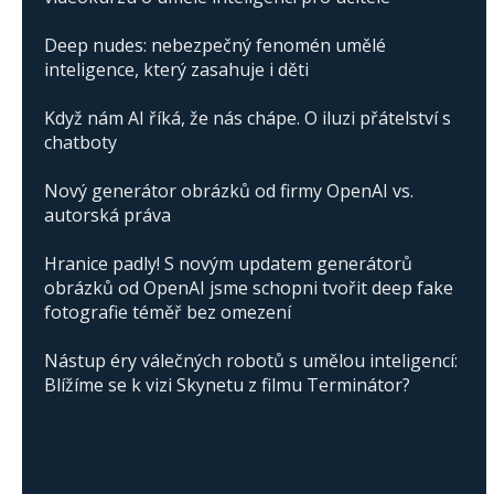
Deep nudes: nebezpečný fenomén umělé
inteligence, který zasahuje i děti
Když nám AI říká, že nás chápe. O iluzi přátelství s
chatboty
Nový generátor obrázků od firmy OpenAI vs.
autorská práva
Hranice padly! S novým updatem generátorů
obrázků od OpenAI jsme schopni tvořit deep fake
fotografie téměř bez omezení
Nástup éry válečných robotů s umělou inteligencí:
Blížíme se k vizi Skynetu z filmu Terminátor?