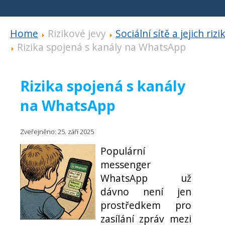
Home
Rizikové jevy
Sociální sítě a jejich rizi
Rizika spojená s kanály na WhatsApp
Rizika spojená s kanály
na WhatsApp
Zveřejněno: 25. září 2025
Populární
messenger
WhatsApp už
dávno není jen
prostředkem pro
zasílání zpráv mezi