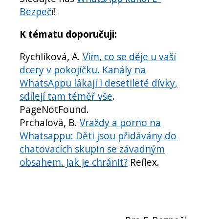
Bezpeč
í!
K tématu doporučuji:
Rychlíková, A.
Vím, co se děje u vaší
dcery v pokojíčku.
Kanály na
WhatsAppu lákají i desetileté dívky
,
sdílejí tam téměř vše
.
PageNotFound.
Prchalová, B.
Vraždy a porno na
Whatsappu: Děti jsou přidávány do
chatovacích skupin se závadným
obsahem. Jak je chránit?
Reflex.