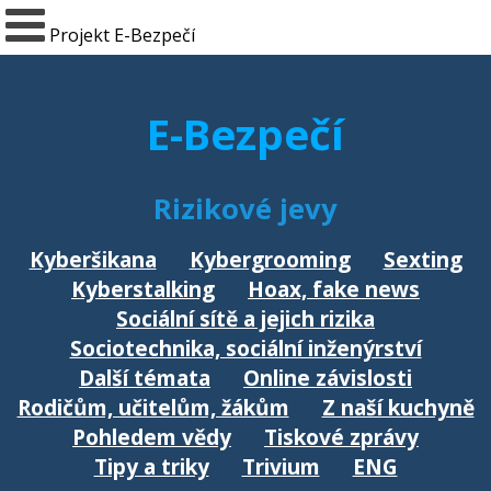
Projekt E-Bezpečí
E-Bezpečí
Rizikové jevy
Kyberšikana
Kybergrooming
Sexting
Kyberstalking
Hoax, fake news
Sociální sítě a jejich rizika
Sociotechnika, sociální inženýrství
Další témata
Online závislosti
Rodičům, učitelům, žákům
Z naší kuchyně
Pohledem vědy
Tiskové zprávy
Tipy a triky
Trivium
ENG