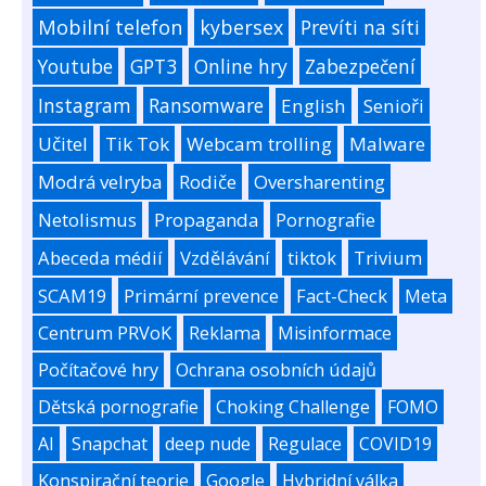
Mobilní telefon
kybersex
Prevíti na síti
Youtube
GPT3
Online hry
Zabezpečení
Instagram
Ransomware
English
Senioři
Učitel
Tik Tok
Webcam trolling
Malware
Modrá velryba
Rodiče
Oversharenting
Netolismus
Propaganda
Pornografie
Abeceda médií
Vzdělávání
tiktok
Trivium
SCAM19
Primární prevence
Fact-Check
Meta
Centrum PRVoK
Reklama
Misinformace
Počítačové hry
Ochrana osobních údajů
Dětská pornografie
Choking Challenge
FOMO
AI
Snapchat
deep nude
Regulace
COVID19
Konspirační teorie
Google
Hybridní válka