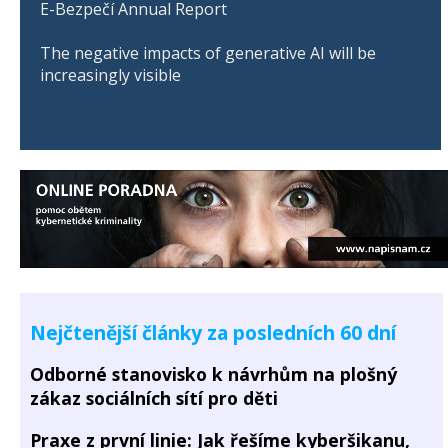
E-Bezpečí Annual Report
The negative impacts of generative AI will be
increasingly visible
Nejčtenější články za posledních 60 dní
Odborné stanovisko k návrhům na plošný
zákaz sociálních sítí pro děti
Praxe z první linie: Jak řešíme kyberšikanu,