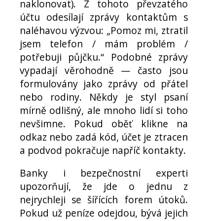
naklonovat). Z tohoto převzatého
účtu odesílají zprávy kontaktům s
naléhavou výzvou: „Pomoz mi, ztratil
jsem telefon / mám problém /
potřebuji půjčku.“ Podobné zprávy
vypadají věrohodně — často jsou
formulovány jako zprávy od přátel
nebo rodiny. Někdy je styl psaní
mírně odlišný, ale mnoho lidí si toho
nevšimne. Pokud oběť klikne na
odkaz nebo zadá kód, účet je ztracen
a podvod pokračuje napříč kontakty.
Banky i bezpečnostní experti
upozorňují, že jde o jednu z
nejrychleji se šířících forem útoků.
Pokud už peníze odejdou, bývá jejich