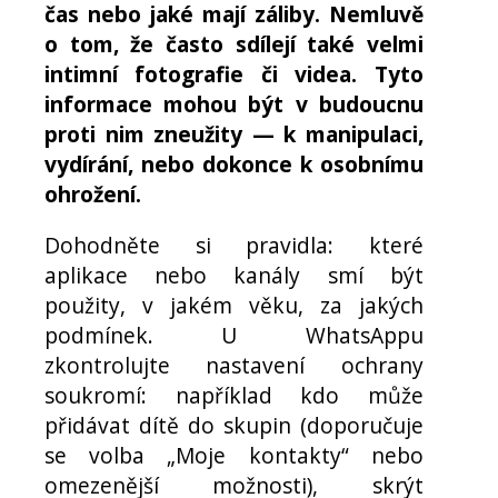
čas nebo jaké mají záliby. Nemluvě
o tom, že často sdílejí také velmi
intimní fotografie či videa. Tyto
informace mohou být v budoucnu
proti nim zneužity — k manipulaci,
vydírání, nebo dokonce k osobnímu
ohrožení.
Dohodněte si pravidla: které
aplikace nebo kanály smí být
použity, v jakém věku, za jakých
podmínek. U WhatsAppu
zkontrolujte nastavení ochrany
soukromí: například kdo může
přidávat dítě do skupin (doporučuje
se volba „Moje kontakty“ nebo
omezenější možnosti), skrýt