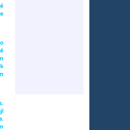
ké
je
to
vé
ém
ak
ém
s.
jí
a.
ám