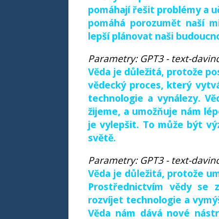
pomáhají řešit problémy a u
pomáhá porozumět naší min
lepší plánovat naši budoucn
Parametry: GPT3 - text-davinc
Věda je důležitá, protože p
vědecký proces, který vytv
technologie a vynálezy. V
žijeme, a umožňuje nám lé
je vylepšit. To může být vý
světě.
Parametry: GPT3 - text-davinc
Věda je důležitá, protože u
Prostřednictvím vědy se z
rozvíjet technologie a vymý
Věda nám dává nové nástr