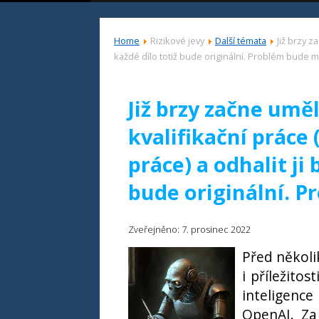
Home
Rizikové jevy
Další témata
Již brzy z
každé dílo totiž bude originální. Problém bude m
Již brzy začne uměl
kvalifikační práce
práce) a odhalit ji
bude originální. P
Zveřejněno: 7. prosinec 2022
Před někol
i příležito
inteligence
OpenAI. Za