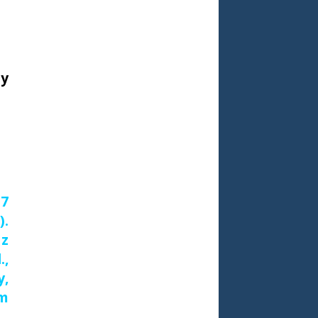
zy
17
).
 z
.,
y,
em