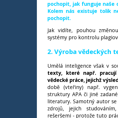
pochopit, jak funguje naše o
Kolem nás existuje tolik 
pochopit.
Jak vidíte, pouhou změnou
systémy pro kontrolu plagiov
2. Výroba vědeckých t
Umělá inteligence však v s
texty, které např. pracují
vědecké práce, jejichž výsle
době (vteřiny) např. vygen
struktury APA či jiné zadané
literatury. Samotný autor s
zdrojů, jejich studováním
rešeršemi - protože tuto prác