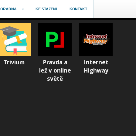
PORADNA
KE STAŽENÍ
KONTAKT
Trivium
Pravda a
Internet
lež v online
Highway
světě