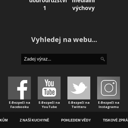
dobrodružství
mediální
1
výchovy
Vyhledej na webu...
E-Bezpečí na
E-Bezpečí na
E-Bezpečí na
E-Bezpečí na
Facebooku
YouTube
Twitteru
Instagramu
ÁKŮM
Z NAŠÍ KUCHYNĚ
POHLEDEM VĚDY
TISKOVÉ ZPR