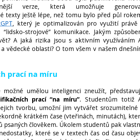
vanější verze, která umožňuje generova
é texty ještě lépe, než tomu bylo před půl roke
tGPT
, který je optimalizován pro využití právě
vě “lidsko-strojové” komunikace. Jakým způsob
ět? A jaká rizika jsou s aktivním využíváním 
é a vědecké oblasti? O tom všem v našem dnešn
ch prací na míru
 možné umělou inteligenci zneužít, představu
ifikačních prací “na míru”
. Studentům totiž 
ejich tvorbu, umožní jim vytvářet srozumitelné
ekordně krátkém čase (vteřinách, minutách), kte
ů psaných člověkem. Úkolem studentů pak vlast
edostatky, které se v textech čas od času obje