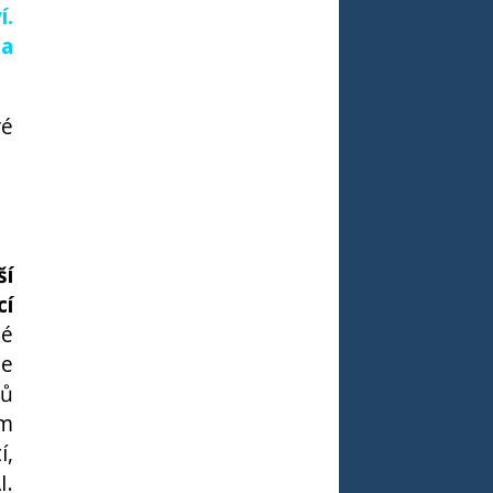
í.
 a
ré
ší
cí
ké
le
mů
ím
í,
I.