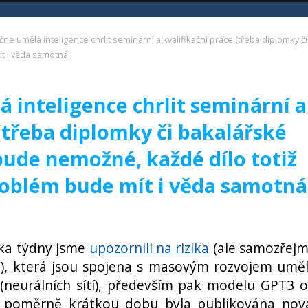
ačne umělá inteligence chrlit seminární a kvalifikační práce (třeba diplomky 
ít i věda samotná.
á inteligence chrlit seminární a
 (třeba diplomky či bakalářské
 bude nemožné, každé dílo totiž
roblém bude mít i věda samotná
ika týdny jsme
upozornili na rizika
(ale samozřej
sti), která jsou spojena s masovým rozvojem umě
 (neurálních sítí), především pak modelu GPT3 
 poměrně krátkou dobu byla publikována nov