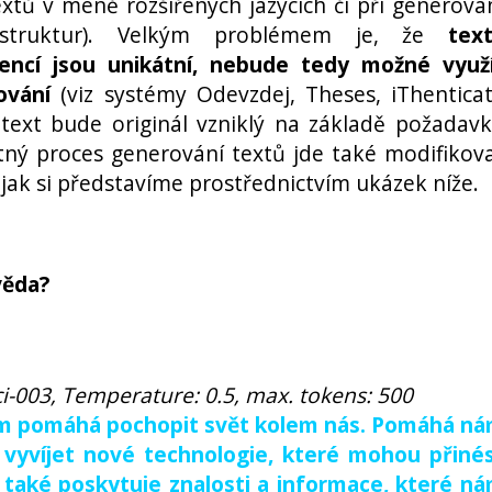
xtů v méně rozšířených jazycích či při generová
ch struktur). Velkým problémem je, že
tex
encí jsou unikátní, nebude tedy možné využ
ování
(viz systémy Odevzdej, Theses, iThentica
text bude originál vzniklý na základě požadav
tný proces generování textů jde také modifikov
jak si představíme prostřednictvím ukázek níže.
věda?
i-003, Temperature: 0.5, max. tokens: 500
nám pomáhá pochopit svět kolem nás. Pomáhá n
 vyvíjet nové technologie, které mohou přiné
také poskytuje znalosti a informace, které n