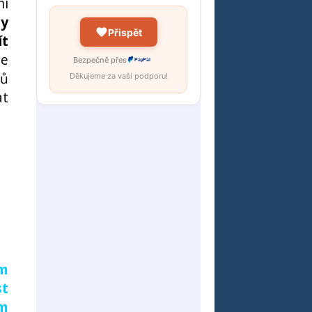
ní
ty
Přispět
ít
te
Bezpečně přes
PayPal
ků
Děkujeme za vaši podporu!
at
ám
st
ám