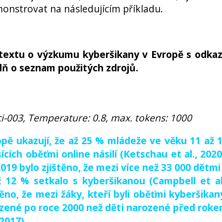
onstrovat na následujícím příkladu.
textu o výzkumu kyberšikany v Evropě s odka
lň o seznam použitých zdrojů.
i-003, Temperature: 0.8, max. tokens: 1000
pě ukazují, že až 25 % mládeže ve věku 11 až 
cích oběťmi online násilí (Ketschau et al., 2020
019 bylo zjištěno, že mezi více než 33 000 dětmi
 12 % setkalo s kyberšikanou (Campbell et al
těno, že mezi žáky, kteří byli oběťmi kyberšikan
ozené po roce 2000 než děti narozené před rok
2017).