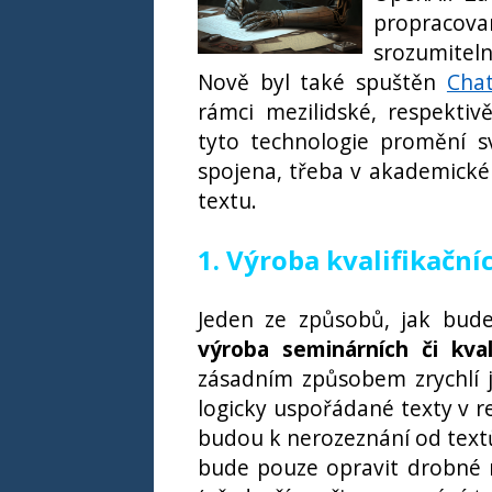
propraco
srozumiteln
Nově byl také spuštěn
Cha
rámci mezilidské, respekti
tyto technologie promění sv
spojena, třeba v akademick
textu.
1. Výroba kvalifikační
Jeden ze způsobů, jak bude
výroba seminárních či kval
zásadním způsobem zrychlí j
logicky uspořádané texty v r
budou k nerozeznání od text
bude pouze opravit drobné n