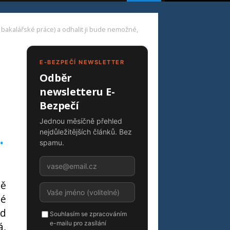
či bakalářské práce) a odhalit ji bude nemožné,
E-BEZPEČÍ NEWSLETTER
Odběr
newsletteru E-
Bezpečí
Jednou měsíčně přehled
nejdůležitějších článků. Bez
.
spamu.
mě
lé
od
Souhlasím se zpracováním
e-mailu pro zasílání
á,