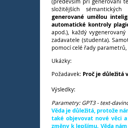
(především při generování te
složitějších sémantický
generované umělou intelig
automatické kontroly plagi
apod.), každý vygenerovaný 
zadavatele (studenta). Samo
pomocí celé řady parametrů, 
Ukázky:
Požadavek:
Proč je důležitá 
Výsledky:
Parametry: GPT3 - text-davinc
Věda je důležitá, protože 
také objevovat nové věci a
změny k lepšímu. Věda nám 