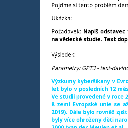
Pojďme si tento problém dem
Ukázka:
Požadavek:
Napiš odstavec 
na vědecké studie. Text dop
Výsledek:
Parametry: GPT3 - text-davinc
Výzkumy kyberšikany v Evro
let bylo v posledních 12 měsí
Ve studii provedené v roce 2
8 zemí Evropské unie se až
2019). Dále bylo rovněž zjiš
byly více ohroženy děti nar
2000 (van der Meulen et al., 