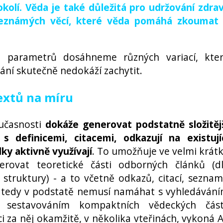
kolí. Věda je také důležitá pro udržování zdrav
neznámých věcí, které věda pomáhá zkoumat
 parametrů dosáhneme různých variací, kte
ání skutečně nedokáží zachytit.
extů na míru
oučasnosti
dokáže generovat podstatně složitěj
 s definicemi, citacemi, odkazují na existují
dky aktivně využívají
. To umožňuje ve velmi krát
erovat teoretické části odborných článků (d
 struktury) - a to včetně odkazů, citací, sezna
e tedy v podstatě nemusí namáhat s vyhledáván
, sestavováním kompaktních vědeckých část
i za něj okamžitě, v několika vteřinách, vykoná A