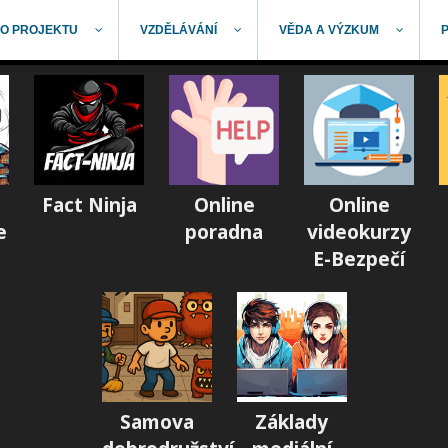
O PROJEKTU
VZDĚLÁVÁNÍ
VĚDA A VÝZKUM
Fact Ninja
Online
Online
e
poradna
videokurzy
E-Bezpečí
Samova
Základy