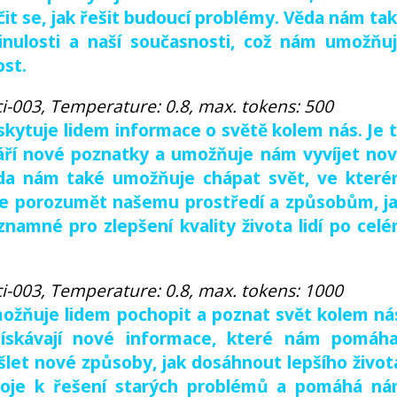
čit se, jak řešit budoucí problémy. Věda nám ta
ulosti a naší současnosti, což nám umožňu
ost.
i-003, Temperature: 0.8, max. tokens: 500
oskytuje lidem informace o světě kolem nás. Je 
áří nové poznatky a umožňuje nám vyvíjet no
ěda nám také umožňuje chápat svět, ve kter
pe porozumět našemu prostředí a způsobům, j
znamné pro zlepšení kvality života lidí po cel
i-003, Temperature: 0.8, max. tokens: 1000
možňuje lidem pochopit a poznat svět kolem ná
ískávají nové informace, které nám pomáha
šlet nové způsoby, jak dosáhnout lepšího život
oje k řešení starých problémů a pomáhá n