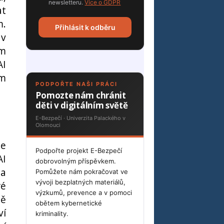
newsletteru.
Více o GDPR
t
m.
Přihlásit k odběru
 v
em
AI
ím
PODPOŘTE NAŠI PRÁCI
Pomozte nám chránit
děti v digitálním světě
E-Bezpečí · Univerzita Palackého v
Olomouci
je
Podpořte projekt E-Bezpečí
AI
dobrovolným příspěvkem.
 a
Pomůžete nám pokračovat ve
vývoji bezplatných materiálů,
ré
výzkumů, prevence a v pomoci
ně
obětem kybernetické
ví
kriminality.