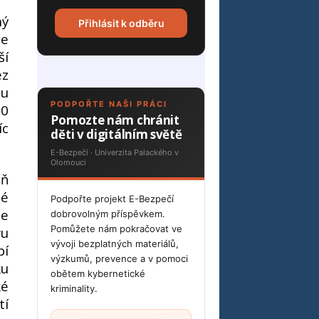
ný
Přihlásit k odběru
de
ší
ez
 u
PODPOŘTE NAŠI PRÁCI
80
Pomozte nám chránit
íc
děti v digitálním světě
E-Bezpečí · Univerzita Palackého v
Olomouci
eň
né
Podpořte projekt E-Bezpečí
je
dobrovolným příspěvkem.
Pomůžete nám pokračovat ve
ru
vývoji bezplatných materiálů,
bí
výzkumů, prevence a v pomoci
ku
obětem kybernetické
ké
kriminality.
tí