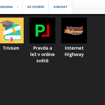
PORADNA
KE STAŽENÍ
KONTAKT
Trivium
Pravda a
Internet
lež v online
Highway
světě