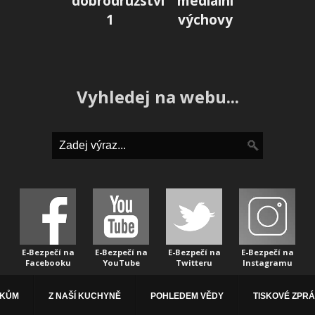
dobrodružství
mediální
1
výchovy
Vyhledej na webu...
E-Bezpečí na
E-Bezpečí na
E-Bezpečí na
E-Bezpečí na
Facebooku
YouTube
Twitteru
Instagramu
ÁKŮM
Z NAŠÍ KUCHYNĚ
POHLEDEM VĚDY
TISKOVÉ ZPR