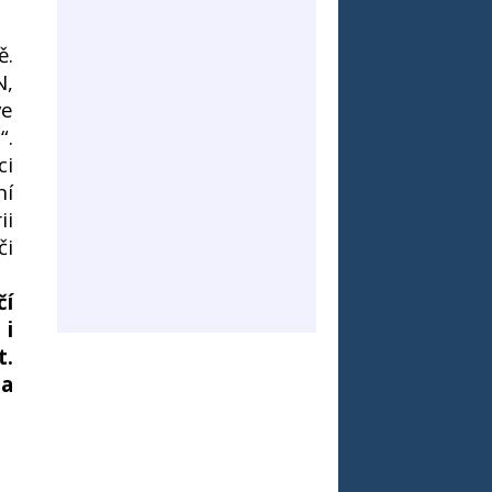
ě.
N,
ve
“.
ci
ní
ii
či
čí
 i
t.
 a