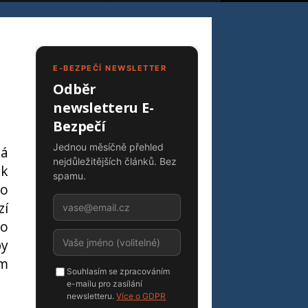
E-BEZPEČÍ NEWSLETTER
Odběr
newsletteru E-
Bezpečí
Jednou měsíčně přehled
há
nejdůležitějších článků. Bez
 k
spamu.
ro
zí
 o
by
ěm
Souhlasím se zpracováním
e-mailu pro zasílání
newsletteru.
Více o GDPR