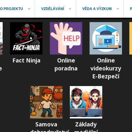
O PROJEKTU
VZDĚLÁVÁNÍ
VĚDA A VÝZKUM
Fact Ninja
Online
Online
e
poradna
videokurzy
E-Bezpečí
Samova
Základy