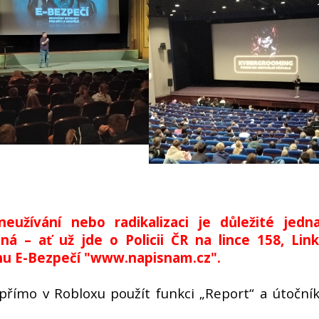
eužívání nebo radikalizaci je důležité jedn
á – ať už jde o Policii ČR na lince 158, Lin
nu E-Bezpečí "www.napisnam.cz".
přímo v Robloxu použít funkci „Report“ a útoční