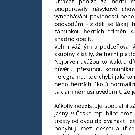
utrácet peníze za herní m
podporovaly návykové cho
vynechávání povinností nebo
podvodům – z dětí se lákají 
záminkou herních odměn. A i
snadno obejít.
Velmi vážným a podceňova
skupiny zjistily, že herní pla
Nejprve navážou kontakt a dítě
důvěru, přesunou komunikac
Telegramu, kde chybí jakák
nebo herních úkolů normalizu
tak ani nemusí uvědomit, že j
Ačkoliv neexistuje speciální 
jasný. V České republice hroz
tresty od dvou do dvanácti let 
pohybují mezi deseti a třice