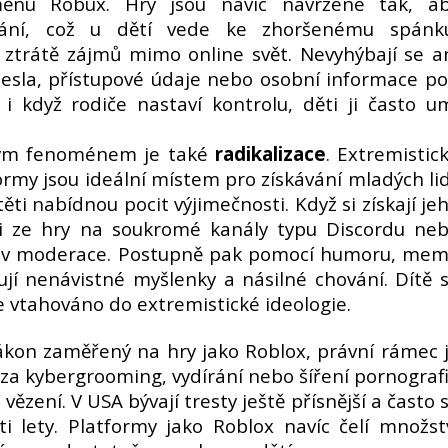
ěnu Robux. Hry jsou navíc navržené tak, a
vání, což u dětí vede ke zhoršenému spánk
 ztrátě zájmů mimo online svět. Nevyhýbají se a
hesla, přístupové údaje nebo osobní informace p
 když rodiče nastaví kontrolu, děti ji často u
ným fenoménem je také
radikalizace
. Extremistic
tformy jsou ideální místem pro získávání mladých lid
ti nabídnou pocit výjimečnosti. Když si získají je
i ze hry na soukromé kanály typu Discordu ne
oliv moderace. Postupně pak pomocí humoru, me
jí nenávistné myšlenky a násilné chování. Dítě 
e vtahováno do extremistické ideologie.
zákon zaměřený na hry jako Roblox, právní rámec 
í za kybergrooming, vydírání nebo šíření pornograf
vězení. V USA bývají tresty ještě přísnější a často 
ti lety. Platformy jako Roblox navíc čelí množst