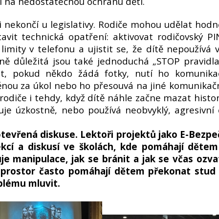
ují na nedostatečnou ochranu dětí.
 nekončí u legislativy. Rodiče mohou udělat hodn
avit technická opatření: aktivovat rodičovský PI
limity v telefonu a ujistit se, že dítě nepoužívá 
ně důležitá jsou také jednoduchá „STOP pravidla
it, pokud někdo žádá fotky, nutí ho komunika
ěnou za úkol nebo ho přesouvá na jiné komunikač
rodiče i tehdy, když dítě náhle začne mazat histor
uje úzkostně, nebo používá neobvyklý, agresivní 
tevřená diskuse. Lektoři projektů jako E-Bezpe
ekcí a diskusí ve školách, kde pomáhají dětem
je manipulace, jak se bránit a jak se včas ozva
 prostor často pomáhají dětem překonat stud
oblému mluvit.