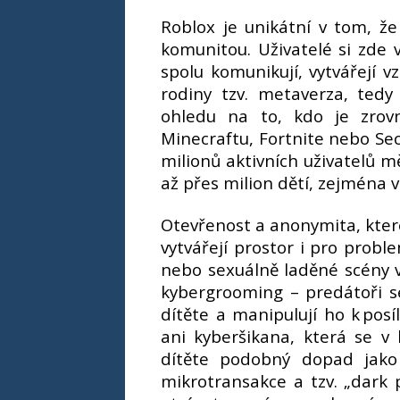
Roblox je unikátní v tom, ž
komunitou. Uživatelé si zde vy
spolu komunikují, vytvářejí v
rodiny tzv. metaverza, tedy 
ohledu na to, kdo je zrov
Minecraftu, Fortnite nebo Sec
milionů aktivních uživatelů m
až přes milion dětí, zejména v
Otevřenost a anonymita, kter
vytvářejí prostor i pro probl
nebo sexuálně laděné scény vy
kybergrooming – predátoři s
dítěte a manipulují ho k pos
ani kyberšikana, která se v
dítěte podobný dopad jako
mikrotransakce a tzv. „dark p