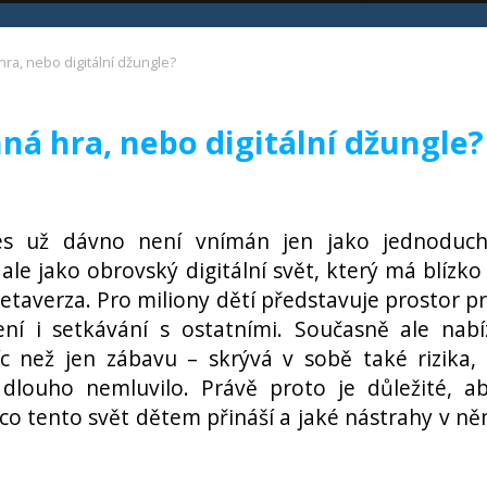
hra, nebo digitální džungle?
nná hra, nebo digitální džungle?
es už dávno není vnímán jen jako jednoduc
 ale jako obrovský digitální svět, který má blízko
taverza. Pro miliony dětí představuje prostor p
ení i setkávání s ostatními. Současně ale nabí
 než jen zábavu – skrývá v sobě také rizika,
 dlouho nemluvilo. Právě proto je důležité, a
 co tento svět dětem přináší a jaké nástrahy v n