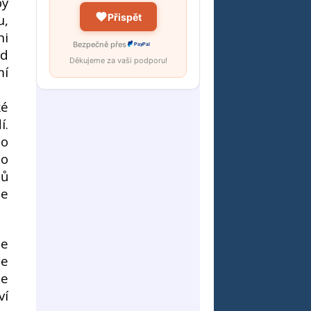
by
Přispět
u,
ni
Bezpečně přes
PayPal
od
Děkujeme za vaši podporu!
mí
ké
í.
ho
bo
mů
se
je
ie
se
ví