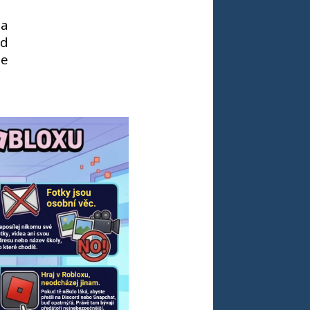
 a
ud
de