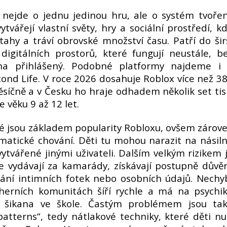
e nejde o jednu jedinou hru, ale o systém tvoře
tvářejí vlastní světy, hry a sociální prostředí, k
ztahy a tráví obrovské množství času. Patří do šir
digitálních prostorů, které fungují neustále, b
na přihlášený. Podobné platformy najdeme i
ond Life. V roce 2026 dosahuje Roblox více než 3
ěsíčně a v Česku ho hraje odhadem několik set tis
e věku 9 až 12 let.
é jsou základem popularity Robloxu, ovšem zárov
ematické chování. Děti tu mohou narazit na násil
tvářené jinými uživateli. Dalším velkým rizikem 
e vydávají za kamarády, získávají postupně důvě
ílání intimních fotek nebo osobních údajů. Nechy
 herních komunitách šíří rychle a má na psychi
 šikana ve škole. Častým problémem jsou ta
atterns“, tedy nátlakové techniky, které děti nu