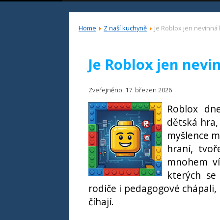
Home
Z naší kuchyně
Je Roblox jen nevinná 
Je Roblox jen nevi
Zveřejněno: 17. březen 2026
Roblox dn
dětská hra,
myšlence me
hraní, tvoř
mnohem víc
kterých se
rodiče i pedagogové chápali,
číhají.