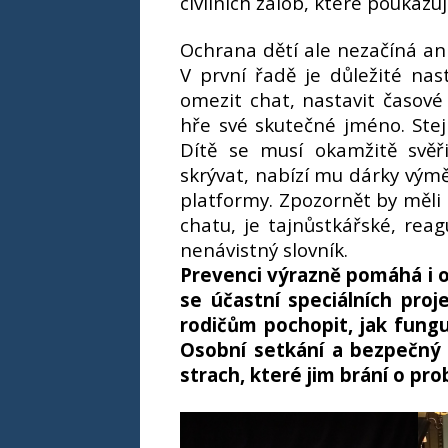
civilních žalob, které poukaz
Ochrana dětí ale nezačíná ani
V první řadě je důležité nast
omezit chat, nastavit časové 
hře své skutečné jméno. Stej
Dítě se musí okamžitě svěř
skrývat, nabízí mu dárky vým
platformy. Zpozornět by měli 
chatu, je tajnůstkářské, reag
nenávistný slovník.
Prevenci výrazně pomáhá i o
se účastní speciálních proj
rodičům pochopit, jak fungu
Osobní setkání a bezpečný
strach, které jim brání o pr