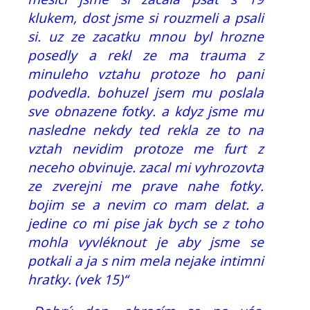
klukem, dost jsme si rouzmeli a psali
si. uz ze zacatku mnou byl hrozne
posedly a rekl ze ma trauma z
minuleho vztahu protoze ho pani
podvedla. bohuzel jsem mu poslala
sve obnazene fotky. a kdyz jsme mu
nasledne nekdy ted rekla ze to na
vztah nevidim protoze me furt z
neceho obvinuje. zacal mi vyhrozovta
ze zverejni me prave nahe fotky.
bojim se a nevim co mam delat. a
jedine co mi pise jak bych se z toho
mohla vyvléknout je aby jsme se
potkali a ja s nim mela nejake intimni
hratky. (vek 15)“