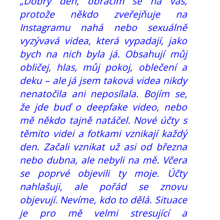
„Dobrý den, obracím se na vás,
protože někdo zveřejňuje na
Instagramu nahá nebo sexuálně
vyzývavá videa, která vypadají, jako
bych na nich byla já. Obsahují můj
obličej, hlas, můj pokoj, oblečení a
deku – ale já jsem taková videa nikdy
nenatočila ani neposílala. Bojím se,
že jde buď o deepfake video, nebo
mě někdo tajně natáčel. Nové účty s
těmito videi a fotkami vznikají každý
den. Začali vznikat už asi od března
nebo dubna, ale nebyli na mě. Včera
se poprvé objevili ty moje. Účty
nahlašuji, ale pořád se znovu
objevují. Nevíme, kdo to dělá. Situace
je pro mě velmi stresující a