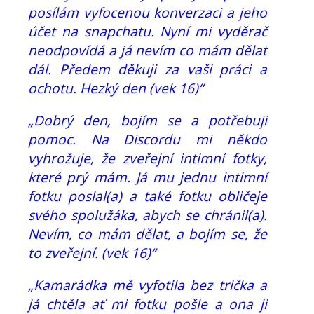
posílám vyfocenou konverzaci a jeho
účet na snapchatu. Nyní mi vyděrač
neodpovídá a já nevím co mám dělat
dál. Předem děkuji za vaši práci a
ochotu. Hezký den (vek 16)“
„Dobrý den, bojím se a potřebuji
pomoc. Na Discordu mi někdo
vyhrožuje, že zveřejní intimní fotky,
které prý mám. Já mu jednu intimní
fotku poslal(a) a také fotku obličeje
svého spolužáka, abych se chránil(a).
Nevím, co mám dělat, a bojím se, že
to zveřejní. (vek 16)“
„Kamarádka mě vyfotila bez trička a
já chtěla ať mi fotku pošle a ona ji