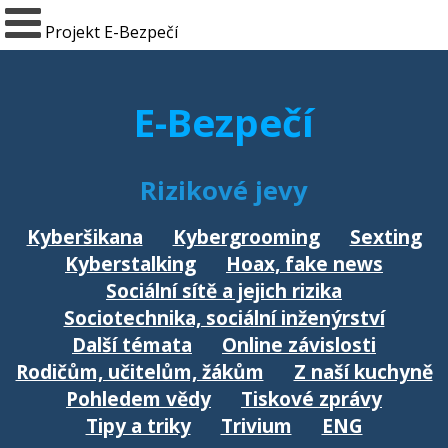
Projekt E-Bezpečí
E-Bezpečí
Rizikové jevy
Kyberšikana
Kybergrooming
Sexting
Kyberstalking
Hoax, fake news
Sociální sítě a jejich rizika
Sociotechnika, sociální inženýrství
Další témata
Online závislosti
Rodičům, učitelům, žákům
Z naší kuchyně
Pohledem vědy
Tiskové zprávy
Tipy a triky
Trivium
ENG