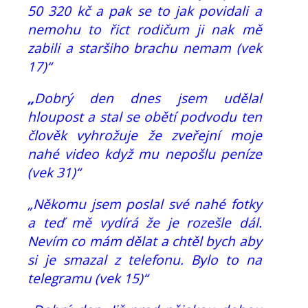
50 320 kč a pak se to jak povidali a
nemohu to řict rodičum ji nak mě
zabili a staršiho brachu nemam (vek
17)“
„
Dobrý den dnes jsem udělal
hloupost a stal se obětí podvodu ten
člověk vyhrožuje že zveřejní moje
nahé video když mu nepošlu peníze
(vek 31)“
„Někomu jsem poslal své nahé fotky
a teď mě vydírá že je rozešle dál.
Nevím co mám dělat a chtěl bych aby
si je smazal z telefonu. Bylo to na
telegramu (vek 15)“