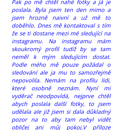
Pak po mě chtěl nahé fotky a já je
poslala. Byla jsem ten den mimo a
jsem hrozně naivní a už mě to
doběhlo. Dnes mě kontaktoval s tím
že se ti dostane mezi mé sledující na
instagramu. Na instagramu mám
skoukromý profil tudíž by se tam
neměl k mým sledujícím dostat.
Podle mého mě pouze požádal o
sledování ale ja mu to samozřejmě
nepovolila. Nemám na profilu lidi,
které osobně neznám. Nyní mi
vyděrač neodpovídá, nejprve chtěl
abych poslala další fotky, to jsem
udělala ale již jsem si dala důkladný
pozor na to aby tam nebyl vidět
obličej ani můj pokoj.V příloze