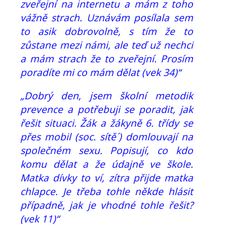
zveřejní na internetu a mám z toho
vážně strach. Uznávám posílala sem
to asik dobrovolně, s tím že to
zůstane mezi námi, ale teď už nechci
a mám strach že to zveřejní. Prosím
poradíte mi co mám dělat (vek 34)“
„Dobrý den, jsem školní metodik
prevence a potřebuji se poradit, jak
řešit situaci. Žák a žákyně 6. třídy se
přes mobil (soc. sítě´) domlouvají na
společném sexu. Popisují, co kdo
komu dělat a že údajně ve škole.
Matka dívky to ví, zítra přijde matka
chlapce. Je třeba tohle někde hlásit
případně, jak je vhodné tohle řešit?
(vek 11)“