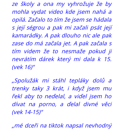
ze školy a ona my vyhrožuje že by
mohla vydat video kde jsem nahá a
opilá. Začalo to tím že jsem se hádala
s její ségrou a pak mi začali psát její
kamarádky. A pak dlouho nic ale pak
zase do má začala jet. A pak začala s
tím videm že to nesmaže pokud ji
nevrátím dárek který mi dala k 15.
(vek 16)“
„Spolužák mi stáhl tepláky dolů a
trenky taky 3 krát, i když jsem mu
řekl aby to neďelal, a viďel jsem ho
dívat na porno, a ďelal divné věci
(vek 14-15)“
„mé dceři na tiktok napsal nevhodný