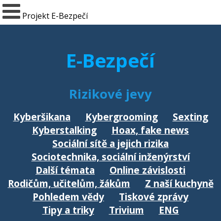
Projekt E-Bezpečí
E-Bezpečí
Rizikové jevy
Kyberšikana
Kybergrooming
Sexting
Kyberstalking
Hoax, fake news
Sociální sítě a jejich rizika
Sociotechnika, sociální inženýrství
Další témata
Online závislosti
Rodičům, učitelům, žákům
Z naší kuchyně
Pohledem vědy
Tiskové zprávy
Tipy a triky
Trivium
ENG