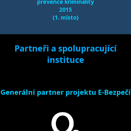
prevence kriminality
2015
(1. místo)
Partneři a spolupracující
instituce
Generální partner projektu E-Bezpečí