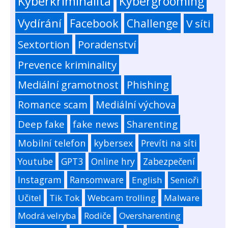
Kyberkriminalita
Kybergrooming
Vydírání
Facebook
Challenge
V síti
Sextortion
Poradenství
Prevence kriminality
Mediální gramotnost
Phishing
Romance scam
Mediální výchova
Deep fake
fake news
Sharenting
Mobilní telefon
kybersex
Prevíti na síti
Youtube
GPT3
Online hry
Zabezpečení
Instagram
Ransomware
English
Senioři
Učitel
Tik Tok
Webcam trolling
Malware
Modrá velryba
Rodiče
Oversharenting