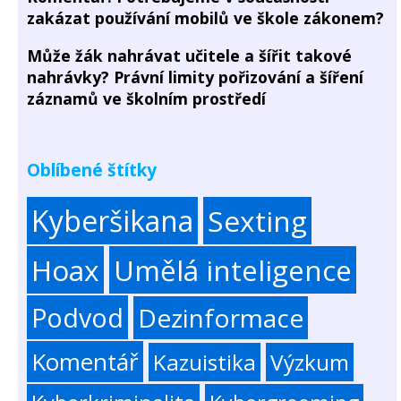
zakázat používání mobilů ve škole zákonem?
Může žák nahrávat učitele a šířit takové
nahrávky? Právní limity pořizování a šíření
záznamů ve školním prostředí
Oblíbené štítky
Kyberšikana
Sexting
Hoax
Umělá inteligence
Podvod
Dezinformace
Komentář
Kazuistika
Výzkum