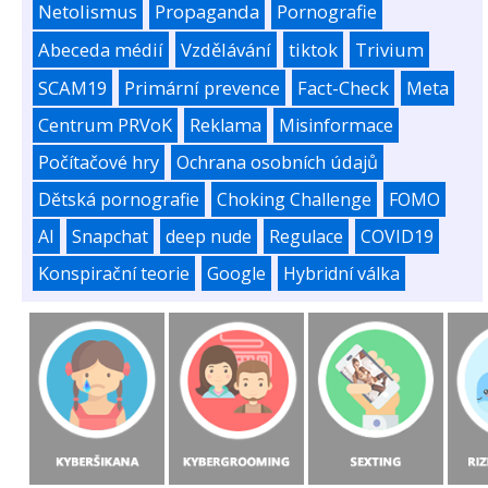
Netolismus
Propaganda
Pornografie
Abeceda médií
Vzdělávání
tiktok
Trivium
SCAM19
Primární prevence
Fact-Check
Meta
Centrum PRVoK
Reklama
Misinformace
Počítačové hry
Ochrana osobních údajů
Dětská pornografie
Choking Challenge
FOMO
AI
Snapchat
deep nude
Regulace
COVID19
Konspirační teorie
Google
Hybridní válka