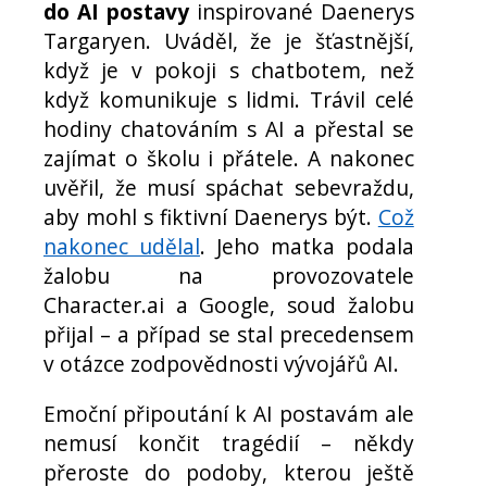
do AI postavy
inspirované Daenerys
Targaryen. Uváděl, že je šťastnější,
když je v pokoji s chatbotem, než
když komunikuje s lidmi. Trávil celé
hodiny chatováním s AI a přestal se
zajímat o školu i přátele. A nakonec
uvěřil, že musí spáchat sebevraždu,
aby mohl s fiktivní Daenerys být.
Což
nakonec udělal
. Jeho matka podala
žalobu na provozovatele
Character.ai a Google, soud žalobu
přijal – a případ se stal precedensem
v otázce zodpovědnosti vývojářů AI.
Emoční připoutání k AI postavám ale
nemusí končit tragédií – někdy
přeroste do podoby, kterou ještě