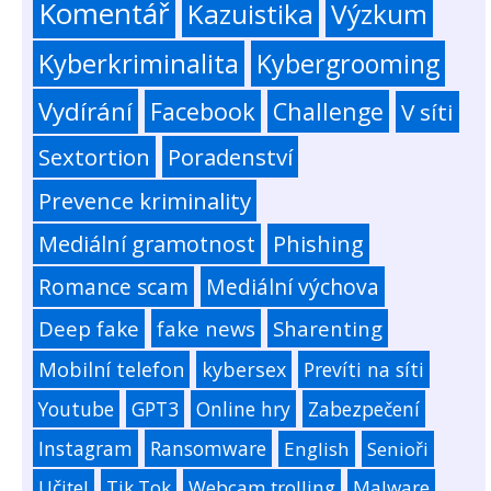
Komentář
Kazuistika
Výzkum
Kyberkriminalita
Kybergrooming
Vydírání
Facebook
Challenge
V síti
Sextortion
Poradenství
Prevence kriminality
Mediální gramotnost
Phishing
Romance scam
Mediální výchova
Deep fake
fake news
Sharenting
Mobilní telefon
kybersex
Prevíti na síti
Youtube
GPT3
Online hry
Zabezpečení
Instagram
Ransomware
English
Senioři
Učitel
Tik Tok
Webcam trolling
Malware