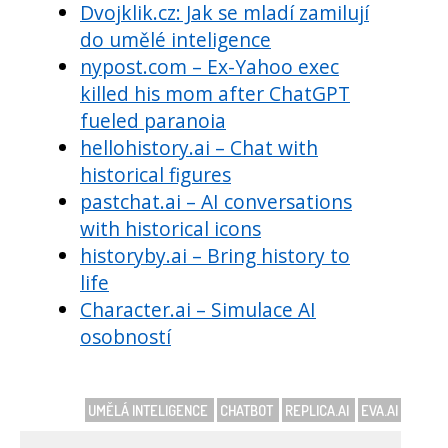
Dvojklik.cz: Jak se mladí zamilují
do umělé inteligence
nypost.com – Ex-Yahoo exec
killed his mom after ChatGPT
fueled paranoia
hellohistory.ai – Chat with
historical figures
pastchat.ai – AI conversations
with historical icons
historyby.ai – Bring history to
life
Character.ai – Simulace AI
osobností
UMĚLÁ INTELIGENCE
CHATBOT
REPLICA.AI
EVA.AI