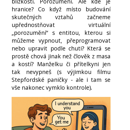
blízkosti. Porozumění. Ale kde je
hranice? Co když místo budování
skutečných vztahů začneme
upřednostňovat virtuální
„porozumění“ s entitou, kterou si
můžeme vypnout, přeprogramovat
nebo upravit podle chuti? Která se
prostě chová jinak než člověk z masa
a kostí? Manželku či přítelkyni jen
tak nevypneš (s výjimkou filmu
Stepfordské paničky - ale i tam se
vše nakonec vymklo kontrole).