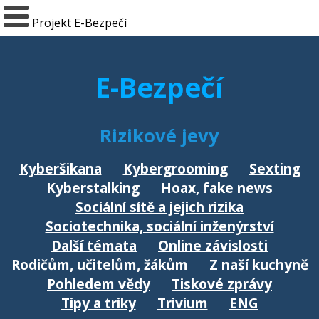
Projekt E-Bezpečí
E-Bezpečí
Rizikové jevy
Kyberšikana
Kybergrooming
Sexting
Kyberstalking
Hoax, fake news
Sociální sítě a jejich rizika
Sociotechnika, sociální inženýrství
Další témata
Online závislosti
Rodičům, učitelům, žákům
Z naší kuchyně
Pohledem vědy
Tiskové zprávy
Tipy a triky
Trivium
ENG