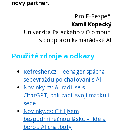
nový partner
.
Pro E-Bezpečí
Kamil Kopecký
Univerzita Palackého v Olomouci
s podporou kamarádské AI
Použité zdroje a odkazy
Refresher.cz: Teenager spáchal
sebevraždu po chatování s AI
Novinky.cz: AI radil se s
ChatGPT, pak zabil svoji matku i
sebe
Novinky.cz: Cítil jsem
bezpodmínečnou lásku – lidé si
berou AI chatboty