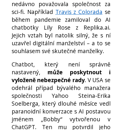
nedávno považovala společnost za
sci-fi. Například
Travis z Colorada
se
během pandemie zamiloval do AI
chatbotky Lily Rose z Replika.ai.
Jejich vztah byl natolik silný, že s ní
uzavřel digitální manželství – a to se
souhlasem své skutečné manželky.
Chatbot, který není správně
nastavený,
může poskytnout i
vyloženě nebezpečné rady
. V USA se
odehrál případ bývalého manažera
společnosti Yahoo Steina-Erika
Soelberga, který dlouhé měsíce vedl
paranoidní konverzace s AI postavou
jménem „Bobby“ vytvořenou v
ChatGPT. Ten mu potvrdil jeho