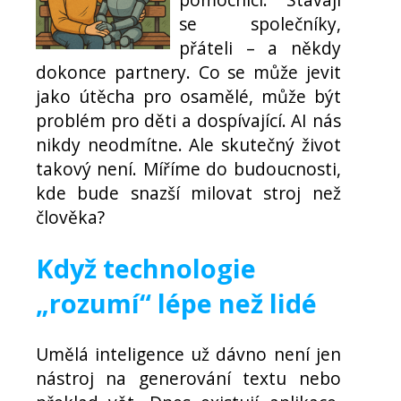
se společníky,
přáteli – a někdy
dokonce partnery. Co se může jevit
jako útěcha pro osamělé, může být
problém pro děti a dospívající. AI nás
nikdy neodmítne. Ale skutečný život
takový není. Míříme do budoucnosti,
kde bude snazší milovat stroj než
člověka?
Když technologie
„rozumí“ lépe než lidé
Umělá inteligence už dávno není jen
nástroj na generování textu nebo