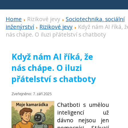
Home
Rizikové jevy
Sociotechnika, sociální
inženýrství
Rizikové jevy
Když nám AI říká, ž
nás chápe. O iluzi přátelství s chatboty
Když nám AI říká, že
nás chápe. O iluzi
přátelství s chatboty
Zveřejněno: 7. září 2025
Chatboti s umělou
inteligencí už
dávno nejsou jen
pomocníci. Stávají