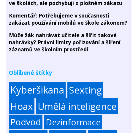
ve školách, ale pochybuji o plošném zákazu
Komentář: Potřebujeme v současnosti
zakázat používání mobilů ve škole zákonem?
Může žák nahrávat učitele a šířit takové
nahrávky? Právní limity pořizování a šíření
záznamů ve školním prostředí
Oblíbené štítky
Kyberšikana
Sexting
Hoax
Umělá inteligence
Podvod
Dezinformace