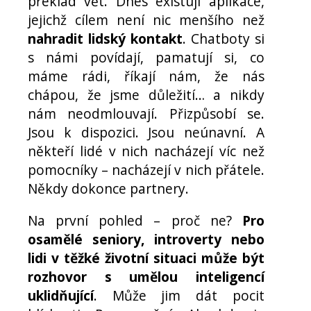
překlad vět. Dnes existují aplikace,
jejichž cílem není nic menšího než
nahradit lidský kontakt
. Chatboty si
s námi povídají, pamatují si, co
máme rádi, říkají nám, že nás
chápou, že jsme důležití… a nikdy
nám neodmlouvají. Přizpůsobí se.
Jsou k dispozici. Jsou neúnavní. A
někteří lidé v nich nacházejí víc než
pomocníky – nacházejí v nich přátele.
Někdy dokonce partnery.
Na první pohled – proč ne?
Pro
osamělé seniory, introverty nebo
lidi v těžké životní situaci může být
rozhovor s umělou inteligencí
uklidňující
. Může jim dát pocit